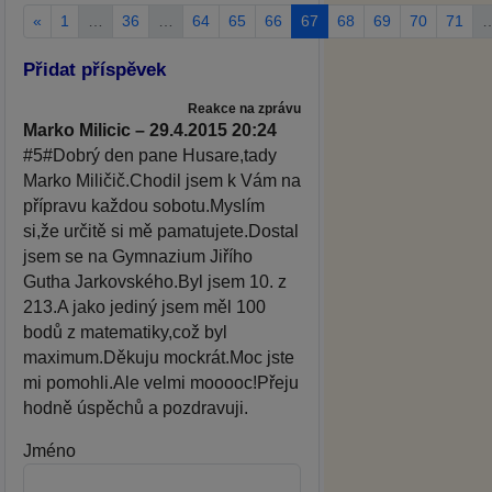
«
1
…
36
…
64
65
66
67
68
69
70
71
Přidat příspěvek
Reakce na zprávu
Marko Milicic – 29.4.2015 20:24
#5#Dobrý den pane Husare,tady
Marko Miličič.Chodil jsem k Vám na
přípravu každou sobotu.Myslím
si,že určitě si mě pamatujete.Dostal
jsem se na Gymnazium Jiřího
Gutha Jarkovského.Byl jsem 10. z
213.A jako jediný jsem měl 100
bodů z matematiky,což byl
maximum.Děkuju mockrát.Moc jste
mi pomohli.Ale velmi mooooc!Přeju
hodně úspěchů a pozdravuji.
Jméno