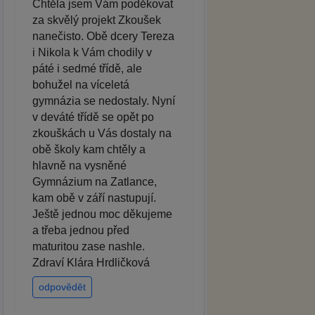
Chtěla jsem Vám poděkovat
za skvělý projekt Zkoušek
nanečisto. Obě dcery Tereza
i Nikola k Vám chodily v
páté i sedmé třídě, ale
bohužel na víceletá
gymnázia se nedostaly. Nyní
v deváté třídě se opět po
zkouškách u Vás dostaly na
obě školy kam chtěly a
hlavně na vysněné
Gymnázium na Zatlance,
kam obě v září nastupují.
Ještě jednou moc děkujeme
a třeba jednou před
maturitou zase nashle.
Zdraví Klára Hrdličková
odpovědět