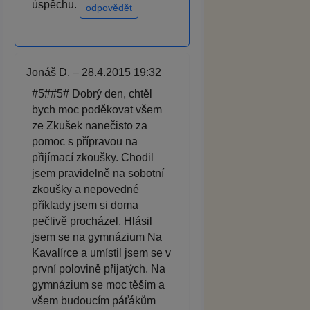
úspěchu.
odpovědět
Jonáš D. – 28.4.2015 19:32
#5##5# Dobrý den, chtěl
bych moc poděkovat všem
ze Zkušek nanečisto za
pomoc s přípravou na
přijímací zkoušky. Chodil
jsem pravidelně na sobotní
zkoušky a nepovedné
příklady jsem si doma
pečlivě procházel. Hlásil
jsem se na gymnázium Na
Kavalírce a umístil jsem se v
první polovině přijatých. Na
gymnázium se moc těším a
všem budoucím páťákům