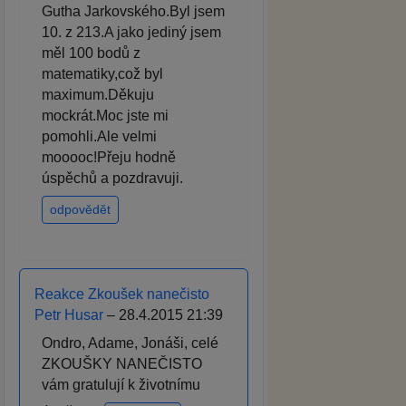
Gutha Jarkovského.Byl jsem
10. z 213.A jako jediný jsem
měl 100 bodů z
matematiky,což byl
maximum.Děkuju
mockrát.Moc jste mi
pomohli.Ale velmi
mooooc!Přeju hodně
úspěchů a pozdravuji.
odpovědět
Reakce Zkoušek nanečisto
Petr Husar
– 28.4.2015 21:39
Ondro, Adame, Jonáši, celé
ZKOUŠKY NANEČISTO
vám gratulují k životnímu