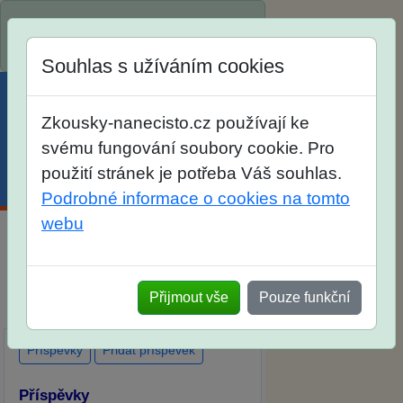
Spustili jsme přihlašování na školní
rok 2026/2027!
Souhlas s užíváním cookies
Zkousky-nanecisto.cz používají ke
svému fungování soubory cookie. Pro
použití stránek je potřeba Váš souhlas.
Menu
Účet
Košík
Podrobné informace o cookies na tomto
webu
Diskuse Jak jste dopadli u zkoušek
na SŠ? Vaše ohlasy po skutečných
Přijmout vše
Pouze funkční
přijímacích zkouškách
Příspěvky
Přidat příspěvek
Příspěvky