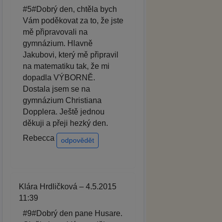
#5#Dobrý den, chtěla bych
Vám poděkovat za to, že jste
mě připravovali na
gymnázium. Hlavně
Jakubovi, který mě připravil
na matematiku tak, že mi
dopadla VÝBORNĚ.
Dostala jsem se na
gymnázium Christiana
Dopplera. Ještě jednou
děkuji a přeji hezký den.
Rebecca
odpovědět
Klára Hrdličková – 4.5.2015
11:39
#9#Dobrý den pane Husare.