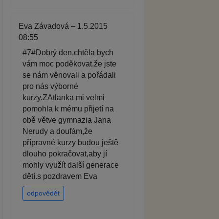
Eva Závadová – 1.5.2015
08:55
#7#Dobrý den,chtěla bych
vám moc poděkovat,že jste
se nám věnovali a pořádali
pro nás výborné
kurzy.ZAtlanka mi velmi
pomohla k mému přijetí na
obě větve gymnazia Jana
Nerudy a doufám,že
přípravné kurzy budou ještě
dlouho pokračovat,aby jí
mohly využít další generace
dětí.s pozdravem Eva
odpovědět