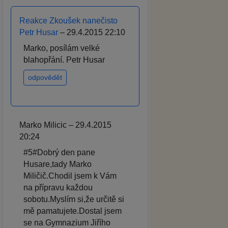
Reakce Zkoušek nanečisto
Petr Husar
– 29.4.2015 22:10
Marko, posílám velké
blahopřání. Petr Husar
odpovědět
Marko Milicic – 29.4.2015
20:24
#5#Dobrý den pane
Husare,tady Marko
Miličič.Chodil jsem k Vám
na přípravu každou
sobotu.Myslím si,že určitě si
mě pamatujete.Dostal jsem
se na Gymnazium Jiřího