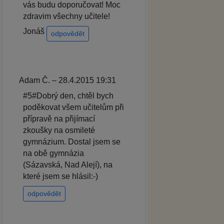
vás budu doporučovat! Moc
zdravim všechny učitele!
Jonáš
odpovědět
Adam Č. – 28.4.2015 19:31
#5#Dobrý den, chtěl bych
poděkovat všem učitelům při
přípravě na přijímací
zkoušky na osmileté
gymnázium. Dostal jsem se
na obě gymnázia
(Sázavská, Nad Alejí), na
které jsem se hlásil:-)
odpovědět