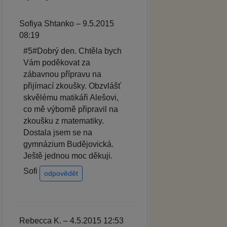
Sofiya Shtanko – 9.5.2015
08:19
#5#Dobrý den. Chtěla bych
Vám poděkovat za
zábavnou přípravu na
přijímací zkoušky. Obzvlášť
skvělému matikáři Alešovi,
co mě výborně připravil na
zkoušku z matematiky.
Dostala jsem se na
gymnázium Budějovická.
Ještě jednou moc děkuji.
Sofi
odpovědět
Rebecca K. – 4.5.2015 12:53