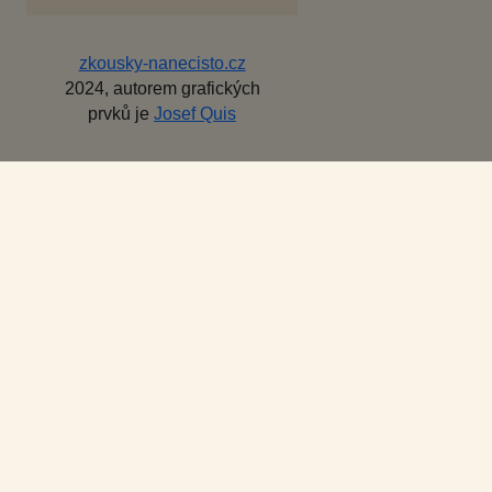
zkousky-nanecisto.cz
2024, autorem grafických
prvků je
Josef Quis