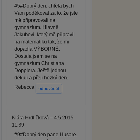
#5#Dobrý den, chtěla bych
Vám poděkovat za to, že jste
mě připravovali na
gymnázium. Hlavně
Jakubovi, který mě připravil
na matematiku tak, že mi
dopadla VÝBORNĚ.
Dostala jsem se na
gymnázium Christiana
Dopplera. Ještě jednou
děkuji a přeji hezký den.
Rebecca
odpovědět
Klára Hrdličková – 4.5.2015
11:39
#9#Dobrý den pane Husare.