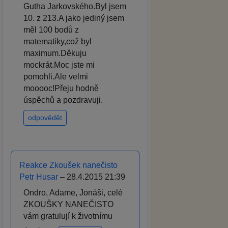
Gutha Jarkovského.Byl jsem
10. z 213.A jako jediný jsem
měl 100 bodů z
matematiky,což byl
maximum.Děkuju
mockrát.Moc jste mi
pomohli.Ale velmi
mooooc!Přeju hodně
úspěchů a pozdravuji.
odpovědět
Reakce Zkoušek nanečisto
Petr Husar
– 28.4.2015 21:39
Ondro, Adame, Jonáši, celé
ZKOUŠKY NANEČISTO
vám gratulují k životnímu