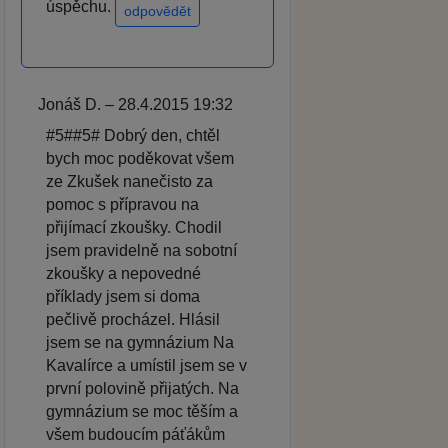
úspěchu.
odpovědět
Jonáš D. – 28.4.2015 19:32
#5##5# Dobrý den, chtěl
bych moc poděkovat všem
ze Zkušek nanečisto za
pomoc s přípravou na
přijímací zkoušky. Chodil
jsem pravidelně na sobotní
zkoušky a nepovedné
příklady jsem si doma
pečlivě procházel. Hlásil
jsem se na gymnázium Na
Kavalírce a umístil jsem se v
první polovině přijatých. Na
gymnázium se moc těším a
všem budoucím páťákům