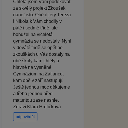
Chtěla jsem Vám poděkovat
za skvělý projekt Zkoušek
nanečisto. Obě dcery Tereza
i Nikola k Vám chodily v
páté i sedmé třídě, ale
bohužel na víceletá
gymnázia se nedostaly. Nyní
v deváté třídě se opět po
zkouškách u Vás dostaly na
obě školy kam chtěly a
hlavně na vysněné
Gymnázium na Zatlance,
kam obě v září nastupují.
Ještě jednou moc děkujeme
a třeba jednou před
maturitou zase nashle.
Zdraví Klára Hrdličková
odpovědět