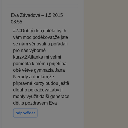
Eva Závadová – 1.5.2015
08:55
#7#Dobrý den,chtěla bych
vám moc poděkovat,že jste
se nám věnovali a pořádali
pro nás výborné
kurzy.ZAtlanka mi velmi
pomohla k mému přijetí na
obě větve gymnazia Jana
Nerudy a doufám,že
přípravné kurzy budou ještě
dlouho pokračovat,aby jí
mohly využít další generace
dětí.s pozdravem Eva
odpovědět