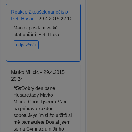
Reakce Zkoušek nanečisto
Petr Husar
– 29.4.2015 22:10
Marko, posílám velké
blahopřání. Petr Husar
odpovědět
Marko Milicic – 29.4.2015
20:24
#5#Dobrý den pane
Husare,tady Marko
Miličič.Chodil jsem k Vám
na přípravu každou
sobotu.Myslím si,že určitě si
mě pamatujete.Dostal jsem
se na Gymnazium Jiřího