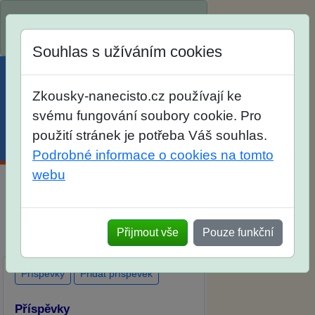
Spustili jsme přihlašování na školní
rok 2026/2027!
Souhlas s užíváním cookies
Zkousky-nanecisto.cz používají ke
svému fungování soubory cookie. Pro
použití stránek je potřeba Váš souhlas.
Menu
Účet
Košík
Podrobné informace o cookies na tomto
webu
Diskuse Jak jste dopadli u zkoušek
na SŠ? Vaše ohlasy po skutečných
Přijmout vše
Pouze funkční
přijímacích zkouškách
Příspěvky
Přidat příspěvek
Příspěvky