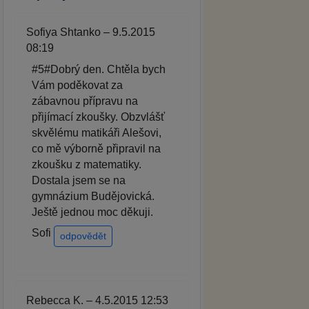
Sofiya Shtanko – 9.5.2015
08:19
#5#Dobrý den. Chtěla bych
Vám poděkovat za
zábavnou přípravu na
přijímací zkoušky. Obzvlášť
skvělému matikáři Alešovi,
co mě výborně připravil na
zkoušku z matematiky.
Dostala jsem se na
gymnázium Budějovická.
Ještě jednou moc děkuji.
Sofi
odpovědět
Rebecca K. – 4.5.2015 12:53