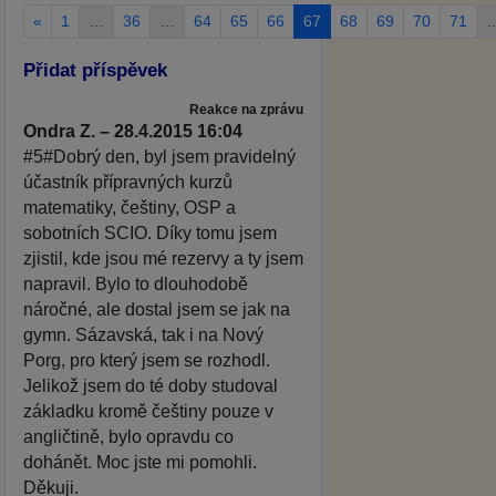
«
1
…
36
…
64
65
66
67
68
69
70
71
Přidat příspěvek
Reakce na zprávu
Ondra Z. – 28.4.2015 16:04
#5#Dobrý den, byl jsem pravidelný
účastník přípravných kurzů
matematiky, češtiny, OSP a
sobotních SCIO. Díky tomu jsem
zjistil, kde jsou mé rezervy a ty jsem
napravil. Bylo to dlouhodobě
náročné, ale dostal jsem se jak na
gymn. Sázavská, tak i na Nový
Porg, pro který jsem se rozhodl.
Jelikož jsem do té doby studoval
základku kromě češtiny pouze v
angličtině, bylo opravdu co
dohánět. Moc jste mi pomohli.
Děkuji.