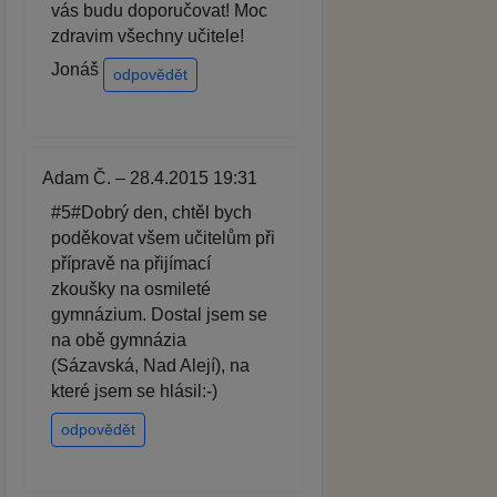
vás budu doporučovat! Moc
zdravim všechny učitele!
Jonáš
odpovědět
Adam Č. – 28.4.2015 19:31
#5#Dobrý den, chtěl bych
poděkovat všem učitelům při
přípravě na přijímací
zkoušky na osmileté
gymnázium. Dostal jsem se
na obě gymnázia
(Sázavská, Nad Alejí), na
které jsem se hlásil:-)
odpovědět