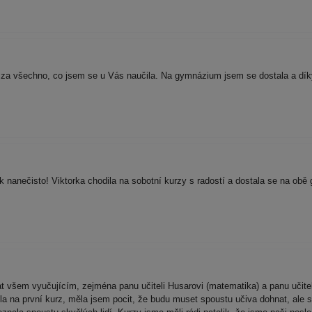
a za všechno, co jsem se u Vás naučila. Na gymnázium jsem se dostala a dík
anečisto! Viktorka chodila na sobotní kurzy s radostí a dostala se na obě 
všem vyučujícím, zejména panu učiteli Husarovi (matematika) a panu učiteli 
a na první kurz, měla jsem pocit, že budu muset spoustu učiva dohnat, ale s