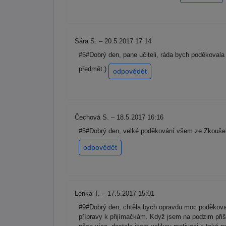
Sára S. – 20.5.2017 17:14
#5#Dobrý den, pane učiteli, ráda bych poděkoval
předmět:)
odpovědět
Čechová S. – 18.5.2017 16:16
#5#Dobrý den, velké poděkování všem ze Zkoušek n
odpovědět
Lenka T. – 17.5.2017 15:01
#9#Dobrý den, chtěla bych opravdu moc poděkovat 
přípravy k přijímačkám. Když jsem na podzim přišl