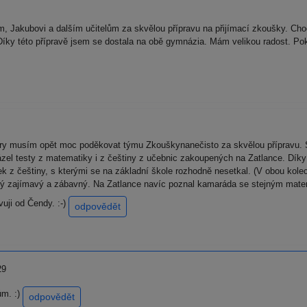
, Jakubovi a dalším učitelům za skvělou přípravu na přijímací zkoušky. Cho
Díky této přípravě jsem se dostala na obě gymnázia. Mám velikou radost. Po
cery musím opět moc poděkovat týmu Zkouškynanečisto za skvělou přípravu. S
ázel testy z matematiky i z češtiny z učebnic zakoupených na Zatlance. Díky 
k z češtiny, s kterými se na základní škole rozhodně nesetkal. (V obou kole
l prý zajímavý a zábavný. Na Zatlance navíc poznal kamaráda se stejným mat
vuji od Čendy. :-)
odpovědět
29
ům. :)
odpovědět