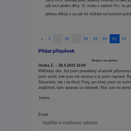
něco více, dostala jsem velikou motivaci a také po
půl roce plném dřiny :D, mohu s radostí říci, že
jednou děkuji a za pár let můžete na kurzech poč
«
1
…
36
…
58
59
60
61
62
Přidat příspěvek
Reakce na zprávu
Ondra Z. – 28.4.2015 16:04
#5#Dobrý den, byl jsem pravidelný účastník přípravn
jsem zjistil, kde jsou mé rezervy a ty jsem napravil. 
Sázavská, tak i na Nový Porg, pro který jsem se rozh
angličtině, bylo opravdu co dohánět. Moc jste mi pomoh
Jméno
Email