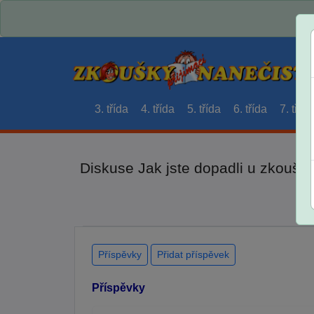
3. třída
4. třída
5. třída
6. třída
7. třída
Diskuse Jak jste dopadli u zkouše
Příspěvky
Přidat příspěvek
Příspěvky