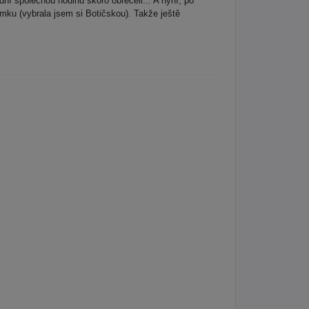
dní společnou hodinu skoro obrečeli... A nyní, po
mku (vybrala jsem si Botičskou). Takže ještě