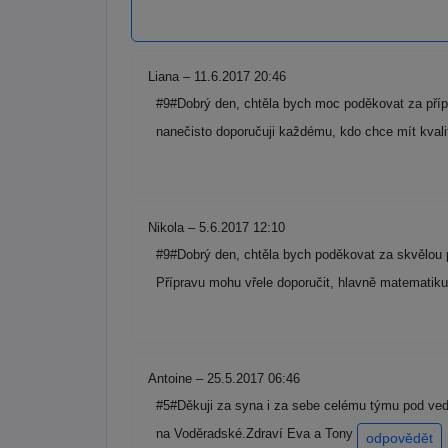
Liana – 11.6.2017 20:46
#9#Dobrý den, chtěla bych moc poděkovat za pří
nanečisto doporučuji každému, kdo chce mít kval
Nikola – 5.6.2017 12:10
#9#Dobrý den, chtěla bych poděkovat za skvělou p
Přípravu mohu vřele doporučit, hlavně matemati
Antoine – 25.5.2017 06:46
#5#Děkuji za syna i za sebe celému týmu pod vede
na Voděradské.Zdraví Eva a Tony
odpovědět