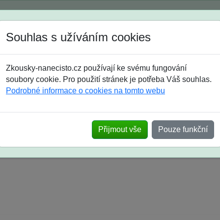
Spustili jsme přihlašování na školní rok 2026/2027!
Souhlas s užíváním cookies
Jak si vybrat
Časté dotazy
Zkousky-nanecisto.cz používají ke svému fungování
8. třída
9. třída
střední
maturanti
soutěže
prázdniny
soubory cookie. Pro použití stránek je potřeba Váš souhlas.
Podrobné informace o cookies na tomto webu
k na SŠ? Vaše ohlasy po skutečných přijímací
Přijmout vše
Pouze funkční