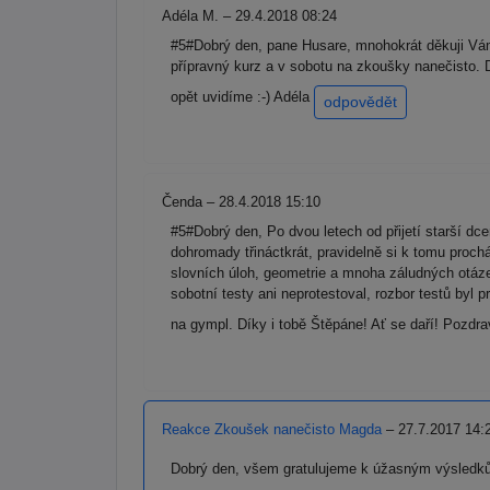
Adéla M. – 29.4.2018 08:24
#5#Dobrý den, pane Husare, mnohokrát děkuji Vám
přípravný kurz a v sobotu na zkoušky nanečisto. 
opět uvidíme :-) Adéla
odpovědět
Čenda – 28.4.2018 15:10
#5#Dobrý den, Po dvou letech od přijetí starší d
dohromady třináctkrát, pravidelně si k tomu proch
slovních úloh, geometrie a mnoha záludných otáze
sobotní testy ani neprotestoval, rozbor testů by
na gympl. Díky i tobě Štěpáne! Ať se daří! Pozdra
Reakce Zkoušek nanečisto Magda
– 27.7.2017 14:
Dobrý den, všem gratulujeme k úžasným výsledk