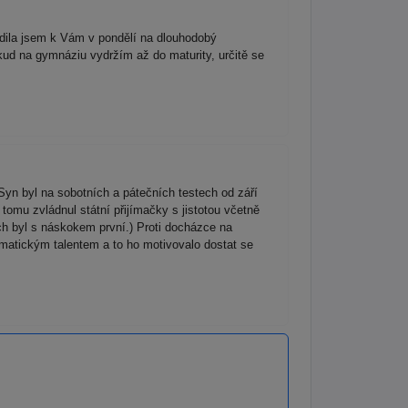
dila jsem k Vám v pondělí na dlouhodobý
kud na gymnáziu vydržím až do maturity, určitě se
yn byl na sobotních a pátečních testech od září
tomu zvládnul státní přijímačky s jistotou včetně
ch byl s náskokem první.) Proti docházce na
ematickým talentem a to ho motivovalo dostat se