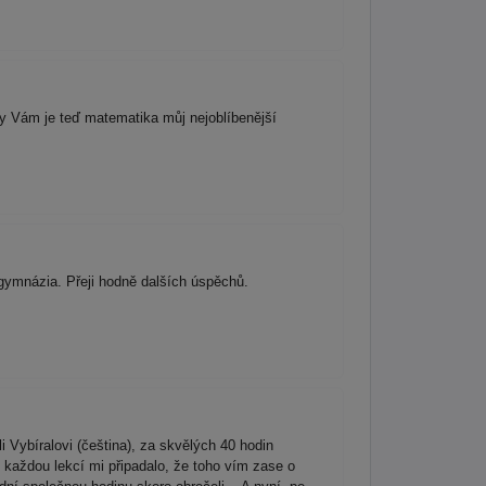
y Vám je teď matematika můj nejoblíbenější
gymnázia. Přeji hodně dalších úspěchů.
Vybíralovi (čeština), za skvělých 40 hodin
 každou lekcí mi připadalo, že toho vím zase o