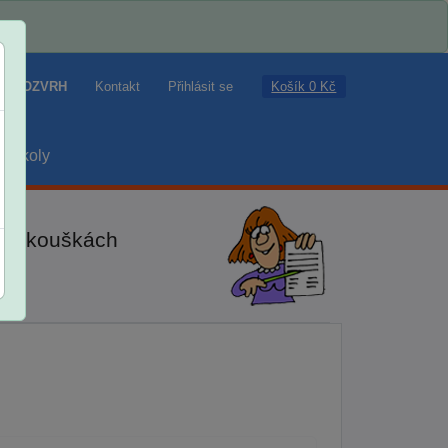
Košík 0 Kč
ROZVRH
Kontakt
Přihlásit se
školy
ch zkouškách