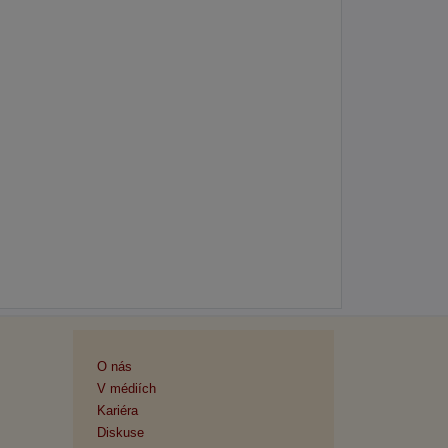
O nás
V médiích
Kariéra
Diskuse