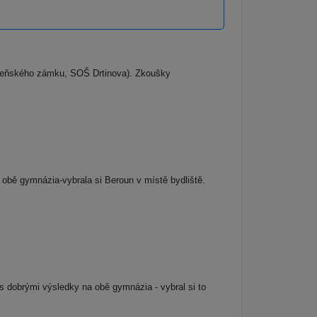
ibeňského zámku, SOŠ Drtinova). Zkoušky
obě gymnázia-vybrala si Beroun v místě bydliště.
s dobrými výsledky na obě gymnázia - vybral si to