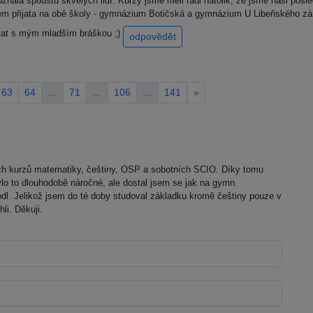
znala spoustu skvělých lidí. Kurzy jsme měli rádi natolik, že jsme naši posle
 jsem přijata na obě školy - gymnázium Botičská a gymnázium U Libeňského zá
ítat s mým mladším bráškou ;)
odpovědět
63
64
…
71
…
106
…
141
»
ých kurzů matematiky, češtiny, OSP a sobotních SCIO. Díky tomu
Bylo to dlouhodobě náročné, ale dostal jsem se jak na gymn.
odl. Jelikož jsem do té doby studoval základku kromě češtiny pouze v
li. Děkuji.