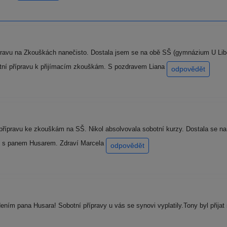
pravu na Zkouškách nanečisto. Dostala jsem se na obě SŠ (gymnázium U L
itní přípravu k přijímacím zkouškám. S pozdravem Liana
odpovědět
řípravu ke zkouškám na SŠ. Nikol absolvovala sobotní kurzy. Dostala se na 
ku s panem Husarem. Zdraví Marcela
odpovědět
ním pana Husara! Sobotní přípravy u vás se synovi vyplatily.Tony byl přijat 