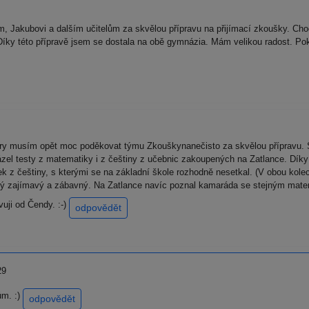
, Jakubovi a dalším učitelům za skvělou přípravu na přijímací zkoušky. Cho
Díky této přípravě jsem se dostala na obě gymnázia. Mám velikou radost. Po
cery musím opět moc poděkovat týmu Zkouškynanečisto za skvělou přípravu. S
ázel testy z matematiky i z češtiny z učebnic zakoupených na Zatlance. Díky 
k z češtiny, s kterými se na základní škole rozhodně nesetkal. (V obou kole
l prý zajímavý a zábavný. Na Zatlance navíc poznal kamaráda se stejným mat
vuji od Čendy. :-)
odpovědět
29
ům. :)
odpovědět