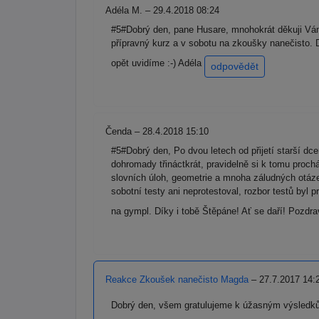
Adéla M. – 29.4.2018 08:24
#5#Dobrý den, pane Husare, mnohokrát děkuji Vám
přípravný kurz a v sobotu na zkoušky nanečisto. 
opět uvidíme :-) Adéla
odpovědět
Čenda – 28.4.2018 15:10
#5#Dobrý den, Po dvou letech od přijetí starší d
dohromady třináctkrát, pravidelně si k tomu proch
slovních úloh, geometrie a mnoha záludných otáze
sobotní testy ani neprotestoval, rozbor testů by
na gympl. Díky i tobě Štěpáne! Ať se daří! Pozdra
Reakce Zkoušek nanečisto Magda
– 27.7.2017 14:
Dobrý den, všem gratulujeme k úžasným výsledk