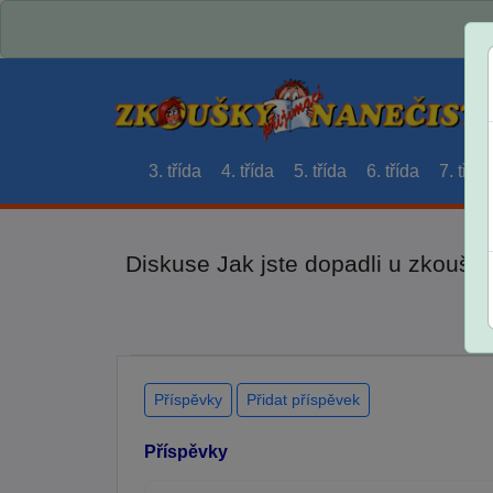
3. třída
4. třída
5. třída
6. třída
7. třída
Diskuse Jak jste dopadli u zkouše
Příspěvky
Přidat příspěvek
Příspěvky