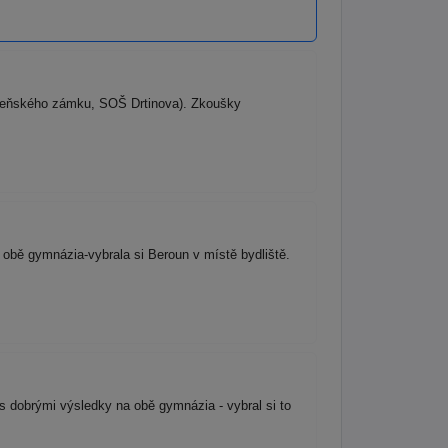
ibeňského zámku, SOŠ Drtinova). Zkoušky
obě gymnázia-vybrala si Beroun v místě bydliště.
s dobrými výsledky na obě gymnázia - vybral si to