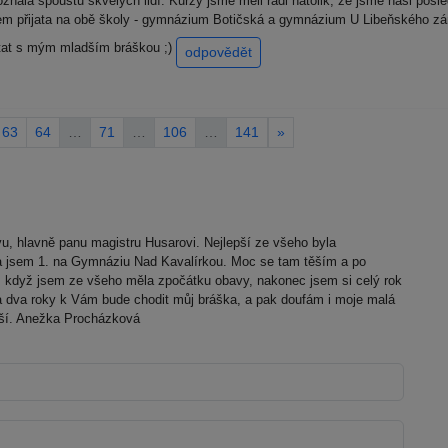
znala spoustu skvělých lidí. Kurzy jsme měli rádi natolik, že jsme naši posle
 jsem přijata na obě školy - gymnázium Botičská a gymnázium U Libeňského zá
ítat s mým mladším bráškou ;)
odpovědět
63
64
…
71
…
106
…
141
»
u, hlavně panu magistru Husarovi. Nejlepší ze všeho byla
yla jsem 1. na Gymnáziu Nad Kavalírkou. Moc se tam těším a po
I když jsem ze všeho měla zpočátku obavy, nakonec jsem si celý rok
 dva roky k Vám bude chodit můj bráška, a pak doufám i moje malá
epší. Anežka Procházková