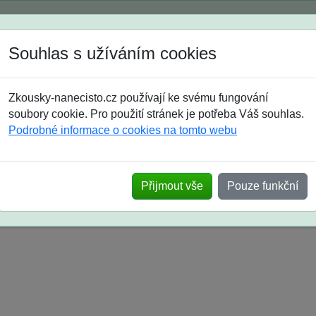
Spustili jsme přihlašování na školní rok 2026/2027!
Souhlas s užíváním cookies
Jak si vybrat
Časté dotazy
Zkousky-nanecisto.cz používají ke svému fungování
8. třída
9. třída
střední
maturanti
soutěže
prázdniny
soubory cookie. Pro použití stránek je potřeba Váš souhlas.
Podrobné informace o cookies na tomto webu
k na SŠ? Vaše ohlasy po skutečných přijímací
Přijmout vše
Pouze funkční