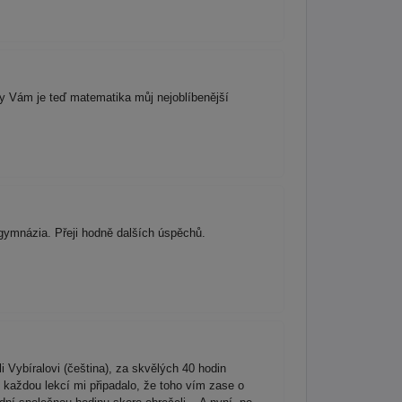
y Vám je teď matematika můj nejoblíbenější
gymnázia. Přeji hodně dalších úspěchů.
Vybíralovi (čeština), za skvělých 40 hodin
 každou lekcí mi připadalo, že toho vím zase o