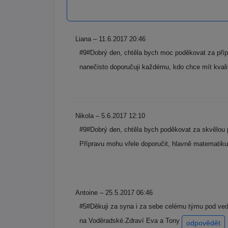
Liana – 11.6.2017 20:46
#9#Dobrý den, chtěla bych moc poděkovat za pří
nanečisto doporučuji každému, kdo chce mít kval
Nikola – 5.6.2017 12:10
#9#Dobrý den, chtěla bych poděkovat za skvělou p
Přípravu mohu vřele doporučit, hlavně matemati
Antoine – 25.5.2017 06:46
#5#Děkuji za syna i za sebe celému týmu pod vede
na Voděradské.Zdraví Eva a Tony
odpovědět