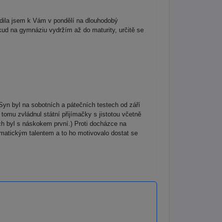
dila jsem k Vám v pondělí na dlouhodobý
kud na gymnáziu vydržím až do maturity, určitě se
yn byl na sobotních a pátečních testech od září
tomu zvládnul státní přijímačky s jistotou včetně
ch byl s náskokem první.) Proti docházce na
ematickým talentem a to ho motivovalo dostat se