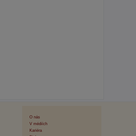
O nás
V médiích
Kariéra