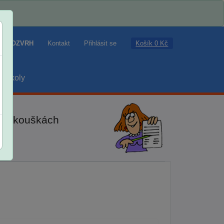
Košík 0 Kč
ROZVRH
Kontakt
Přihlásit se
školy
ch zkouškách