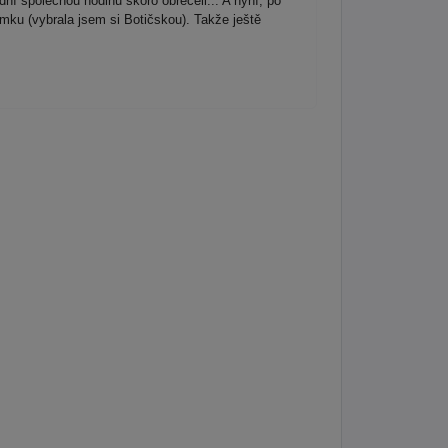
dní společnou hodinu skoro obrečeli... A nyní, po
mku (vybrala jsem si Botičskou). Takže ještě