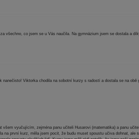
a za všechno, co jsem se u Vás naučila. Na gymnázium jsem se dostala a dík
anečisto! Viktorka chodila na sobotní kurzy s radostí a dostala se na obě 
všem vyučujícím, zejména panu učiteli Husarovi (matematika) a panu učiteli 
a na první kurz, měla jsem pocit, že budu muset spoustu učiva dohnat, ale s