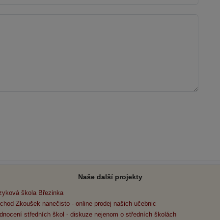
Naše další projekty
zyková škola Březinka
chod Zkoušek nanečisto - online prodej našich učebnic
dnocení středních škol - diskuze nejenom o středních školách