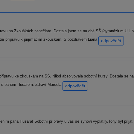
pravu na Zkouškách nanečisto. Dostala jsem se na obě SŠ (gymnázium U L
itní přípravu k přijímacím zkouškám. S pozdravem Liana
odpovědět
řípravu ke zkouškám na SŠ. Nikol absolvovala sobotní kurzy. Dostala se na 
ku s panem Husarem. Zdraví Marcela
odpovědět
ním pana Husara! Sobotní přípravy u vás se synovi vyplatily.Tony byl přijat 