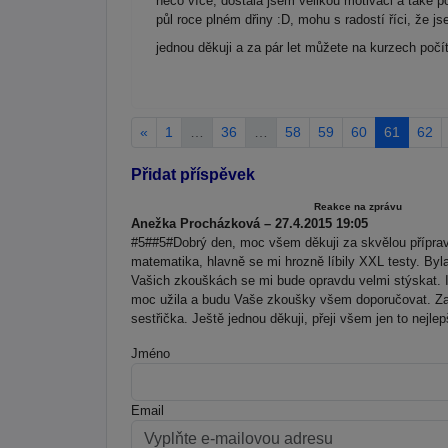
něco více, dostala jsem velikou motivaci a také po
půl roce plném dřiny :D, mohu s radostí říci, že
jednou děkuji a za pár let můžete na kurzech poč
«
1
…
36
…
58
59
60
61
62
Přidat příspěvek
Reakce na zprávu
Anežka Procházková – 27.4.2015 19:05
#5##5#Dobrý den, moc všem děkuji za skvělou příprav
matematika, hlavně se mi hrozně líbily XXL testy. B
Vašich zkouškách se mi bude opravdu velmi stýskat. 
moc užila a budu Vaše zkoušky všem doporučovat. Za
sestřička. Ještě jednou děkuji, přeji všem jen to nejl
Jméno
Email