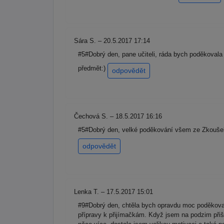
Sára S. – 20.5.2017 17:14
#5#Dobrý den, pane učiteli, ráda bych poděkoval
předmět:)
odpovědět
Čechová S. – 18.5.2017 16:16
#5#Dobrý den, velké poděkování všem ze Zkoušek n
odpovědět
Lenka T. – 17.5.2017 15:01
#9#Dobrý den, chtěla bych opravdu moc poděkovat 
přípravy k přijímačkám. Když jsem na podzim přišl