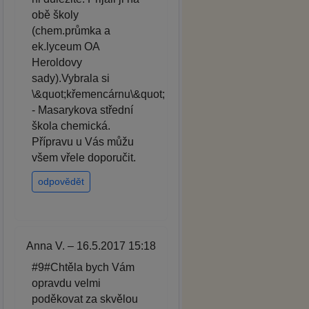
obě školy
(chem.průmka a
ek.lyceum OA
Heroldovy
sady).Vybrala si
\&quot;křemencárnu\&quot;
- Masarykova střední
škola chemická.
Přípravu u Vás můžu
všem vřele doporučit.
odpovědět
Anna V. – 16.5.2017 15:18
#9#Chtěla bych Vám
opravdu velmi
poděkovat za skvělou