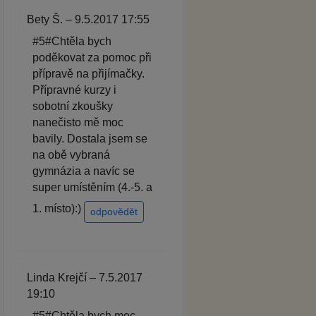
Bety Š. – 9.5.2017 17:55
#5#Chtěla bych
poděkovat za pomoc při
přípravě na přijímačky.
Přípravné kurzy i
sobotní zkoušky
nanečisto mě moc
bavily. Dostala jsem se
na obě vybraná
gymnázia a navíc se
super umístěním (4.-5. a
1. místo):)
odpovědět
Linda Krejčí – 7.5.2017
19:10
#5#Chtěla bych moc