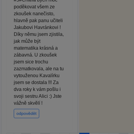
poděkovat všem ze
zkoušek nanečisto,
hlavně pak panu učiteli
Jakubovi Havránkovi !
Díky němu jsem zjistila,
jak může být
matematika krásná a
zábavná. U zkoušek
jsem sice trochu
zazmatkovala, ale na tu
vytouženou Kavalírku
jsem se dostala !!! Za
dva roky k vám pošlu i
svoji sestru Alici :) Jste
vážně skvělí !
odpovědět