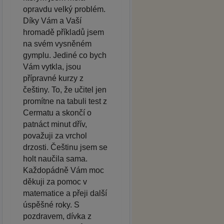
opravdu velký problém.
Díky Vám a Vaší
hromadě příkladů jsem
na svém vysněném
gymplu. Jediné co bych
Vám vytkla, jsou
přípravné kurzy z
češtiny. To, že učitel jen
promítne na tabuli test z
Cermatu a skončí o
patnáct minut dřív,
považuji za vrchol
drzosti. Češtinu jsem se
holt naučila sama.
Každopádně Vám moc
děkuji za pomoc v
matematice a přeji další
úspěšné roky. S
pozdravem, dívka z