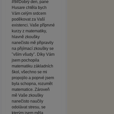
#9#Dobrý den, pane
Husare chtěla bych
Vám celým srdcem
poděkovat za Vaší
existenci. Vaše příprvné
kurzy z matematiky,
hlavně zkoušky
nanečisto mě připravily
na přijímací zkoušky se
"vším všudy". Díky Vám
jsem pochopila
matematiku základních
škol, všechno se mi
propojilo a poprvé jsem
byla schopna, rozumět
matematice. Zároveň
mě Vaše zkoušky
nanečisto naučily
odolávat stresu, se
kterým jsem měla