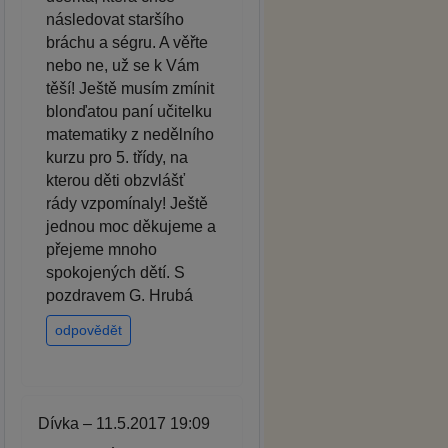
následovat staršího
bráchu a ségru. A věřte
nebo ne, už se k Vám
těší! Ještě musím zmínit
blonďatou paní učitelku
matematiky z nedělního
kurzu pro 5. třídy, na
kterou děti obzvlášť
rády vzpomínaly! Ještě
jednou moc děkujeme a
přejeme mnoho
spokojených dětí. S
pozdravem G. Hrubá
odpovědět
Dívka – 11.5.2017 19:09