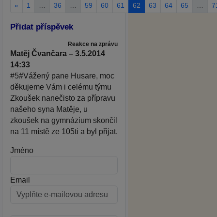
«
1
…
36
…
59
60
61
62
63
64
65
…
7
Přidat příspěvek
Reakce na zprávu
Matěj Čvančara – 3.5.2014
14:33
#5#Vážený pane Husare, moc
děkujeme Vám i celému týmu
Zkoušek nanečisto za přípravu
našeho syna Matěje, u
zkoušek na gymnázium skončil
na 11 místě ze 105ti a byl přijat.
Jméno
Email