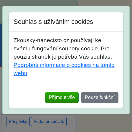
Spustili jsme přihlašování na
školní rok 2026/2027!
Souhlas s užíváním cookies
Zkousky-nanecisto.cz používají ke
svému fungování soubory cookie. Pro
použití stránek je potřeba Váš souhlas.
Menu
Účet
Košík
Podrobné informace o cookies na tomto
webu
Diskuse Jak jste dopadli u
zkoušek na SŠ? Vaše ohlasy
Přijmout vše
Pouze funkční
po skutečných přijímacích
zkouškách
Příspěvky
Přidat příspěvek