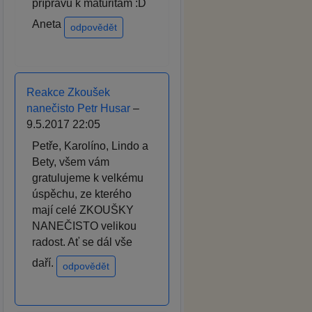
přípravu k maturitám :D
Aneta
odpovědět
Reakce Zkoušek
nanečisto Petr Husar
–
9.5.2017 22:05
Petře, Karolíno, Lindo a
Bety, všem vám
gratulujeme k velkému
úspěchu, ze kterého
mají celé ZKOUŠKY
NANEČISTO velikou
radost. Ať se dál vše
daří.
odpovědět