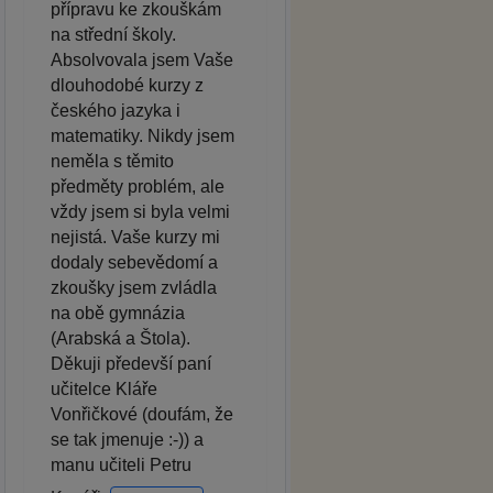
přípravu ke zkouškám
na střední školy.
Absolvovala jsem Vaše
dlouhodobé kurzy z
českého jazyka i
matematiky. Nikdy jsem
neměla s těmito
předměty problém, ale
vždy jsem si byla velmi
nejistá. Vaše kurzy mi
dodaly sebevědomí a
zkoušky jsem zvládla
na obě gymnázia
(Arabská a Štola).
Děkuji předevší paní
učitelce Kláře
Vonřičkové (doufám, že
se tak jmenuje :-)) a
manu učiteli Petru