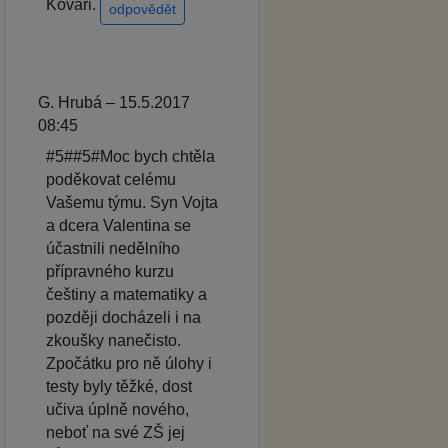
Kováři.
odpovědět
G. Hrubá – 15.5.2017
08:45
#5##5#Moc bych chtěla
poděkovat celému
Vašemu týmu. Syn Vojta
a dcera Valentina se
účastnili nedělního
přípravného kurzu
češtiny a matematiky a
později docházeli i na
zkoušky nanečisto.
Zpočátku pro ně úlohy i
testy byly těžké, dost
učiva úplně nového,
neboť na své ZŠ jej