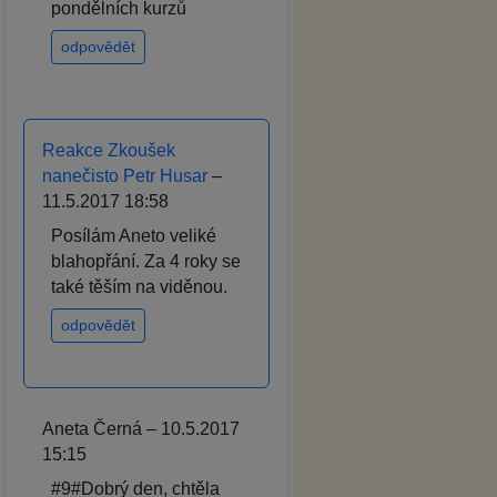
pondělních kurzů
odpovědět
Reakce Zkoušek
nanečisto Petr Husar
–
11.5.2017 18:58
Posílám Aneto veliké
blahopřání. Za 4 roky se
také těším na viděnou.
odpovědět
Aneta Černá – 10.5.2017
15:15
#9#Dobrý den, chtěla