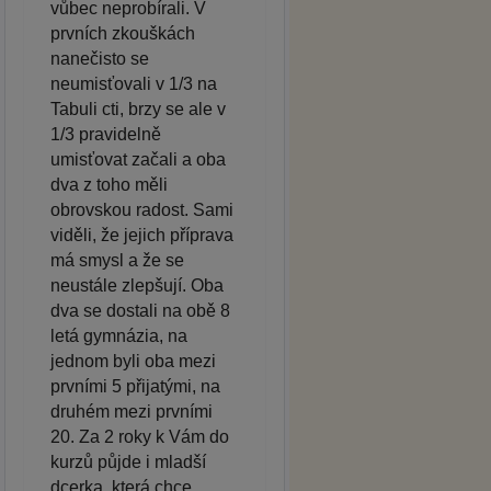
vůbec neprobírali. V
prvních zkouškách
nanečisto se
neumisťovali v 1/3 na
Tabuli cti, brzy se ale v
1/3 pravidelně
umisťovat začali a oba
dva z toho měli
obrovskou radost. Sami
viděli, že jejich příprava
má smysl a že se
neustále zlepšují. Oba
dva se dostali na obě 8
letá gymnázia, na
jednom byli oba mezi
prvními 5 přijatými, na
druhém mezi prvními
20. Za 2 roky k Vám do
kurzů půjde i mladší
dcerka, která chce