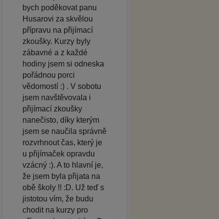
bych poděkovat panu
Husarovi za skvělou
přípravu na přijímací
zkoušky. Kurzy byly
zábavné a z každé
hodiny jsem si odneska
pořádnou porci
vědomostí :) . V sobotu
jsem navštěvovala i
přijímací zkoušky
nanečisto, díky kterým
jsem se naučila správně
rozvrhnout čas, který je
u přijímaček opravdu
vzácný :). A to hlavní je,
že jsem byla přijata na
obě školy !! :D. Už teď s
jistotou vím, že budu
chodit na kurzy pro