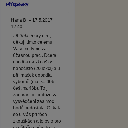
Příspěvky
Hana B. – 17.5.2017
12:40
#9##9#Dobrý den,
děkuji tímto celému
Vašemu týmu za
úžasnou práci. Dcera
chodila na zkoušky
nanečisto (20 lekcí) a u
přijímaček dopadla
výborně (matika 40b,
čeština 43b). To ji
zachránilo, protože za
vysvědčení zas moc
bodů nedostala. Otrkala
se u Vás při těch
zkouškách a to bylo pro
ni důležité. Přijali ji na