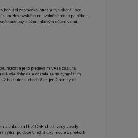
o bohužel zapracoval stres a syn skončil pod
gymnázium Heyrovského na uvolněné místo po někom,
kat. Vaše postupy můžou takovým dětem velmi
u radost a je to především VAše zásluha.
ípravě vše dohnala a dostala se na gymnázium
íž bude dcera chodit 8 let jen 2 minuty do
rem a Jakubem H. Z OSP chodil vždy veselý!
vydrží po dobu 8 let!:)) diky moc a za několik