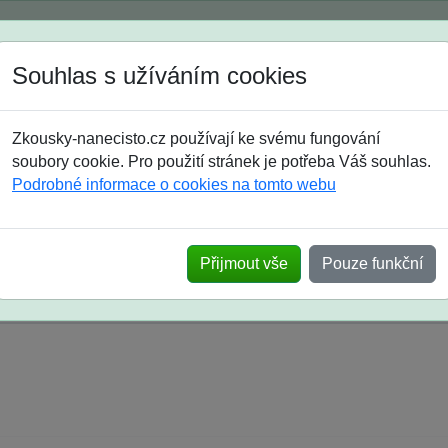
Spustili jsme přihlašování na školní rok 2026/2027!
Souhlas s užíváním cookies
Jak si vybrat
Časté dotazy
Zkousky-nanecisto.cz používají ke svému fungování
8. třída
9. třída
střední
maturanti
soutěže
prázdniny
soubory cookie. Pro použití stránek je potřeba Váš souhlas.
Podrobné informace o cookies na tomto webu
k na SŠ? Vaše ohlasy po skutečných přijímací
Přijmout vše
Pouze funkční