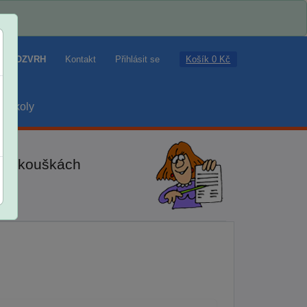
Košík 0 Kč
ROZVRH
Kontakt
Přihlásit se
školy
ch zkouškách