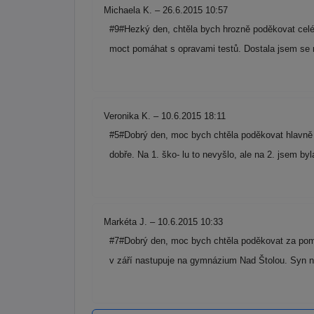
Michaela K. – 26.6.2015 10:57
#9#Hezký den, chtěla bych hrozně poděkovat celé
moct pomáhat s opravami testů. Dostala jsem se 
Veronika K. – 10.6.2015 18:11
#5#Dobrý den, moc bych chtěla poděkovat hlavně p
dobře. Na 1. ško- lu to nevyšlo, ale na 2. jsem 
Markéta J. – 10.6.2015 10:33
#7#Dobrý den, moc bych chtěla poděkovat za pomoc 
v září nastupuje na gymnázium Nad Štolou. Syn n