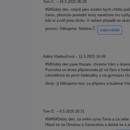
Tom Č. – 16.5.2015 06:28
#5#Dobrý den, stejně jako ostatní bych chtěla po
čarou, přestože poslední testy nanečisto mu vyšl
kdo si zvolil jinou školu. V našem případě se uká
pomoci. Děkujeme. Martina Č.
odpovědět
Adéla Vladovičová – 11.5.2015 14:49
#5#Dobrý den pane Husare, chceme Vám s dcerou 
Pozvolna se dcera připravovala již od října a ho
Litoměřická do první šedesátky a na gymnáziu Úst
školy:-)) Děkujeme moc za přípravu a budeme Vás 
Tom E. – 9.5.2015 20:31
#5##5#Dobry den, za mého syna Toma a za sebe m
Hlasil se na Omskou a Sazavskou a dostal se s p