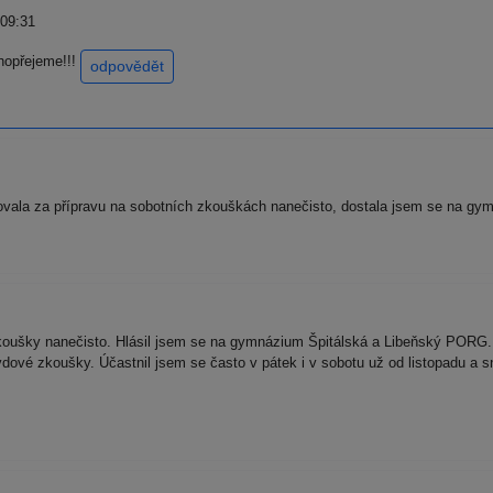
 09:31
hopřejeme!!!
odpovědět
vala za přípravu na sobotních zkouškách nanečisto, dostala jsem se na gy
oušky nanečisto. Hlásil jsem se na gymnázium Špitálská a Libeňský PORG. 
ové zkoušky. Účastnil jsem se často v pátek i v sobotu už od listopadu a snah