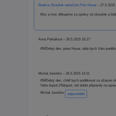
Reakce Zkoušek nanečisto Petr Husar
– 27.5.2015
Moc a moc děkujeme za zprávy od zkoušek a bla
Anna Pelnářová – 26.5.2015 16:27
#5#Dobrý den, pane Husar, ráda bych Vám poděko
Michal Janočko – 26.5.2015 14:11
#5#Dobrý den, chtěl bych poděkovat za úžasné zk
Vaše &quot;ZN&quot; mě dobře připravily na opravd
Michal Janočko
odpovědět