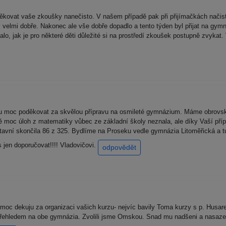
děkovat vaše zkoušky nanečisto. V našem případě pak při přijímačkách načist
y velmi dobře. Nakonec ale vše dobře dopadlo a tento týden byl přijat na 
zalo, jak je pro některé děti důležité si na prostředí zkoušek postupně zvy
moc poděkovat za skvělou přípravu na osmileté gymnázium. Máme obrovsko
dně moc úloh z matematiky vůbec ze základní školy neznala, ale díky Vaší př
avní skončila 86 z 325. Bydlíme na Proseku vedle gymnázia Litoměřická a tut
jen doporučovat!!!! Vladovičovi.
odpovědět
oc dekuju za organizaci vašich kurzu- nejvíc bavily Toma kurzy s p. Husa
řehledem na obe gymnázia. Zvolili jsme Omskou. Snad mu nadšeni a nasazení 