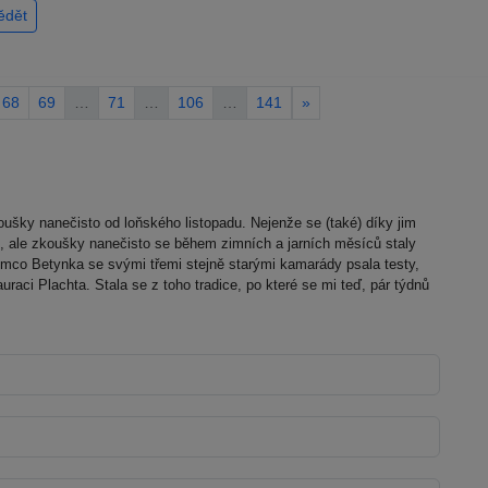
ědět
68
69
…
71
…
106
…
141
»
šky nanečisto od loňského listopadu. Nejenže se (také) díky jim
 ale zkoušky nanečisto se během zimních a jarních měsíců staly
mco Betynka se svými třemi stejně starými kamarády psala testy,
uraci Plachta. Stala se z toho tradice, po které se mi teď, pár týdnů