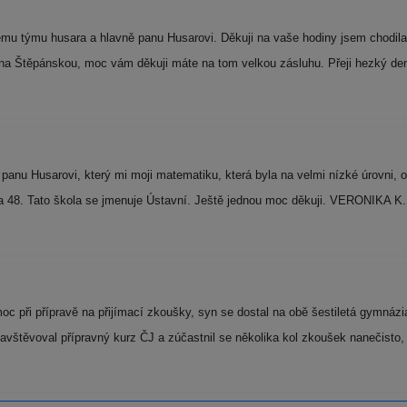
mu týmu husara a hlavně panu Husarovi. Děkuji na vaše hodiny jsem chodil
na Štěpánskou, moc vám děkuji máte na tom velkou zásluhu. Přeji hezký de
anu Husarovi, který mi moji matematiku, která byla na velmi nízké úrovni, op
byla 48. Tato škola se jmenuje Ústavní. Ještě jednou moc děkuji. VERONIKA K
při přípravě na přijímací zkoušky, syn se dostal na obě šestiletá gymnázia,
avštěvoval přípravný kurz ČJ a zúčastnil se několika kol zkoušek nanečisto