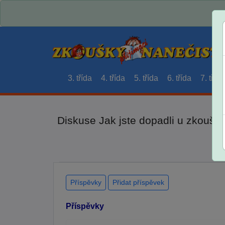
3. třída
4. třída
5. třída
6. třída
7. třída
Diskuse Jak jste dopadli u zkouše
Příspěvky
Přidat příspěvek
Příspěvky