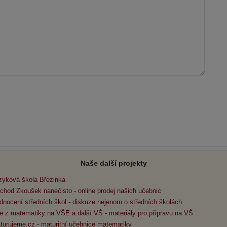
Naše další projekty
zyková škola Březinka
chod Zkoušek nanečisto - online prodej našich učebnic
dnocení středních škol - diskuze nejenom o středních školách
e z matematiky na VŠE a další VŠ - materiály pro přípravu na VŠ
turujeme.cz - maturitní učebnice matematiky