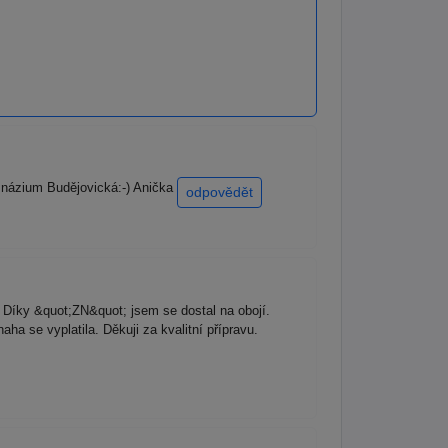
mnázium Budějovická:-) Anička
odpovědět
Díky &quot;ZN&quot; jsem se dostal na obojí.
a se vyplatila. Děkuji za kvalitní přípravu.