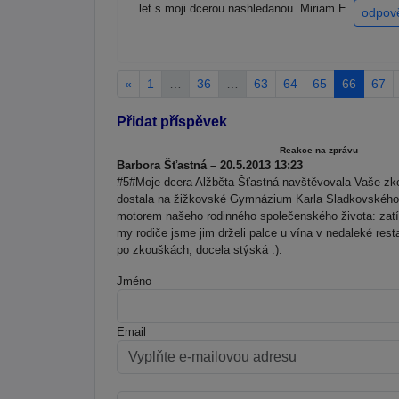
let s moji dcerou nashledanou. Miriam E.
odpov
«
1
…
36
…
63
64
65
66
67
Přidat příspěvek
Reakce na zprávu
Barbora Šťastná – 20.5.2013 13:23
#5#Moje dcera Alžběta Šťastná navštěvovala Vaše zkou
dostala na žižkovské Gymnázium Karla Sladkovského,
motorem našeho rodinného společenského života: zatí
my rodiče jsme jim drželi palce u vína v nedaleké resta
po zkouškách, docela stýská :).
Jméno
Email