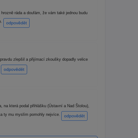
a hrozně ráda a doufám, že vám také jednou budu
n.
odpovědět
ravdu zlepšil a přijímací zkoušky dopadly velice
.
odpovědět
 na která podal přihlášku (Ústavní a Nad Štolou),
, a ty mu myslím pomohly nejvíce.
odpovědět