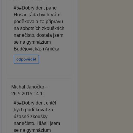
#5#Dobrý den, pane
Husar, ráda bych Vám
poděkovala za přípravu
na sobotních zkouškách
nanečisto, dostala jsem
se na gymnázium
Budějovická:-) Anička
odpovědět
Michal Janočko –
26.5.2015 14:11
#5#Dobrý den, chtěl
bych poděkovat za
úžasné zkoušky
nanečisto. Hlásil jsem
se na gymnázium