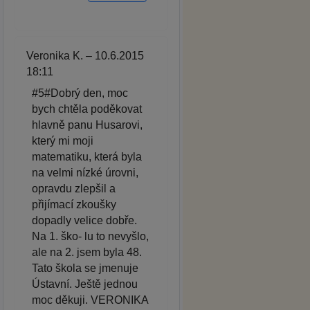
Veronika K. – 10.6.2015
18:11
#5#Dobrý den, moc
bych chtěla poděkovat
hlavně panu Husarovi,
který mi moji
matematiku, která byla
na velmi nízké úrovni,
opravdu zlepšil a
přijímací zkoušky
dopadly velice dobře.
Na 1. ško- lu to nevyšlo,
ale na 2. jsem byla 48.
Tato škola se jmenuje
Ústavní. Ještě jednou
moc děkuji. VERONIKA