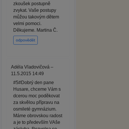
zkoušek postupně
zvykat. Vaše postupy
můžou takovým dětem
velmi pomoci.
Děkujeme. Martina Č.
odpovědět
Adéla Vladovičová –
11.5.2015 14:49
#5#Dobrý den pane
Husare, chceme Vám s
dcerou moc poděkovat
za skvělou přípravu na
osmileté gymnázium.
Máme obrovskou radost
a je to především VAše
zásluha. Pozvolna se