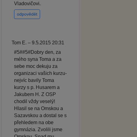
Vladovičovi.
odpovědět
Tom E. – 9.5.2015 20:31
#5##5#Dobry den, za
mého syna Toma a za
sebe moc dekuju za
organizaci vašich kurzu-
nejvíc bavily Toma
kurzy s p. Husarem a
Jakubem H. Z OSP
chodil vždy veselý!
Hlasil se na Omskou a
Sazavskou a dostal se s
přehledem na obe
gymnázia. Zvolili jsme
Omskou. Snad mu