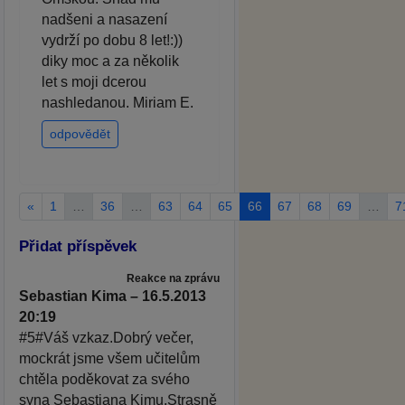
nadšeni a nasazení
vydrží po dobu 8 let!:))
diky moc a za několik
let s moji dcerou
nashledanou. Miriam E.
odpovědět
«
1
…
36
…
63
64
65
66
67
68
69
…
7
Přidat příspěvek
Reakce na zprávu
Sebastian Kima – 16.5.2013
20:19
#5#Váš vzkaz.Dobrý večer,
mockrát jsme všem učitelům
chtěla poděkovat za svého
syna Sebastiana Kimu.Strasně