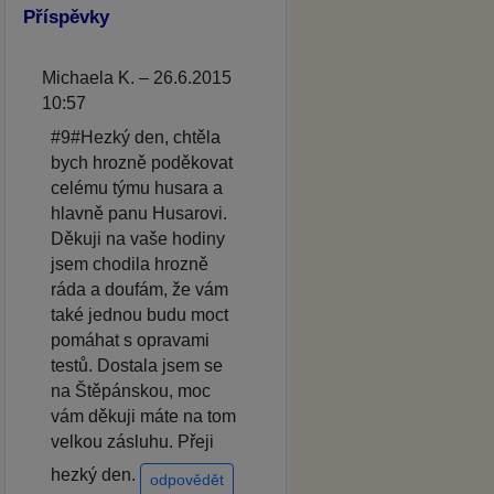
Příspěvky
Michaela K. – 26.6.2015
10:57
#9#Hezký den, chtěla
bych hrozně poděkovat
celému týmu husara a
hlavně panu Husarovi.
Děkuji na vaše hodiny
jsem chodila hrozně
ráda a doufám, že vám
také jednou budu moct
pomáhat s opravami
testů. Dostala jsem se
na Štěpánskou, moc
vám děkuji máte na tom
velkou zásluhu. Přeji
hezký den.
odpovědět