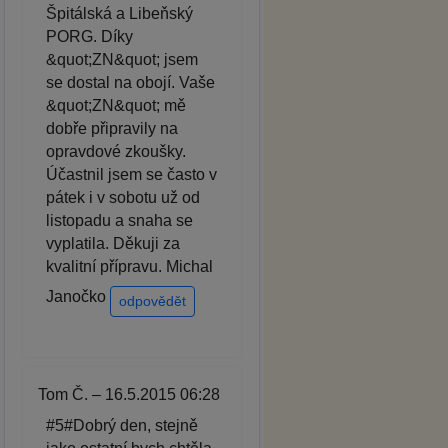
Špitálská a Libeňský
PORG. Díky
&quot;ZN&quot; jsem
se dostal na obojí. Vaše
&quot;ZN&quot; mě
dobře připravily na
opravdové zkoušky.
Účastnil jsem se často v
pátek i v sobotu už od
listopadu a snaha se
vyplatila. Děkuji za
kvalitní přípravu. Michal
Janočko
odpovědět
Tom Č. – 16.5.2015 06:28
#5#Dobrý den, stejně