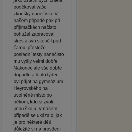
jako ostatní bych chtěla
poděkovat vaše
zkoušky nanečisto. V
našem případě pak při
přijímačkách načisto
bohužel zapracoval
stres a syn skončil pod
čarou, přestože
poslední testy nanečisto
mu vyšly velmi dobře.
Nakonec ale vše dobře
dopadlo a tento týden
byl přijat na gymnázium
Heyrovského na
uvolněné místo po
někom, kdo si zvolil
jinou školu. V našem
případě se ukázalo, jak
je pro některé děti
důležité si na prostředí