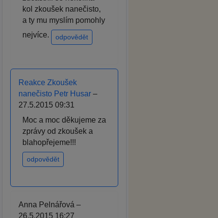
kol zkoušek nanečisto,
a ty mu myslím pomohly
nejvíce.
odpovědět
Reakce Zkoušek
nanečisto Petr Husar
–
27.5.2015 09:31
Moc a moc děkujeme za
zprávy od zkoušek a
blahopřejeme!!!
odpovědět
Anna Pelnářová –
26.5.2015 16:27