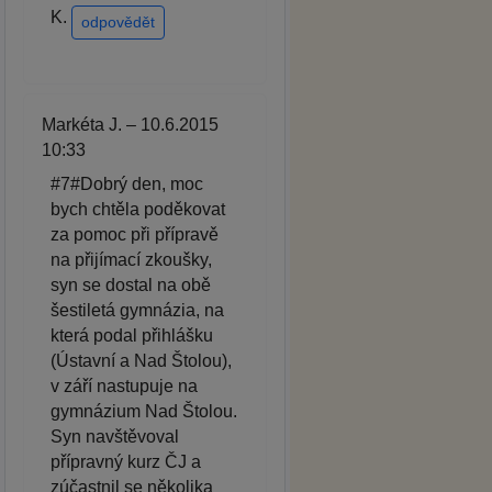
K.
odpovědět
Markéta J. – 10.6.2015
10:33
#7#Dobrý den, moc
bych chtěla poděkovat
za pomoc při přípravě
na přijímací zkoušky,
syn se dostal na obě
šestiletá gymnázia, na
která podal přihlášku
(Ústavní a Nad Štolou),
v září nastupuje na
gymnázium Nad Štolou.
Syn navštěvoval
přípravný kurz ČJ a
zúčastnil se několika