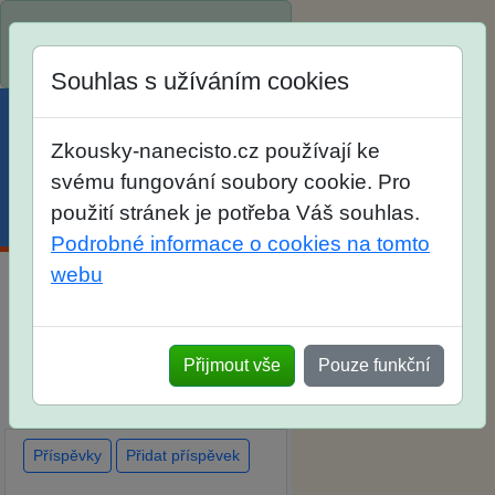
Spustili jsme přihlašování na
školní rok 2026/2027!
Souhlas s užíváním cookies
Zkousky-nanecisto.cz používají ke
svému fungování soubory cookie. Pro
použití stránek je potřeba Váš souhlas.
Menu
Účet
Košík
Podrobné informace o cookies na tomto
webu
Diskuse Jak jste dopadli u
zkoušek na SŠ? Vaše ohlasy
Přijmout vše
Pouze funkční
po skutečných přijímacích
zkouškách
Příspěvky
Přidat příspěvek