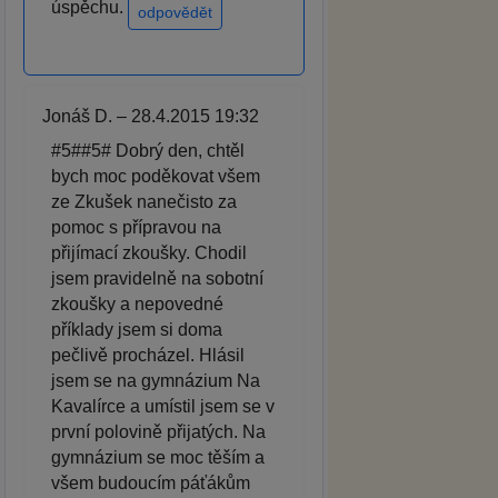
úspěchu.
odpovědět
Jonáš D. – 28.4.2015 19:32
#5##5# Dobrý den, chtěl
bych moc poděkovat všem
ze Zkušek nanečisto za
pomoc s přípravou na
přijímací zkoušky. Chodil
jsem pravidelně na sobotní
zkoušky a nepovedné
příklady jsem si doma
pečlivě procházel. Hlásil
jsem se na gymnázium Na
Kavalírce a umístil jsem se v
první polovině přijatých. Na
gymnázium se moc těším a
všem budoucím páťákům