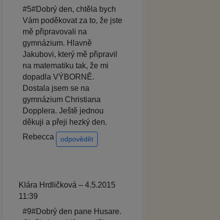
#5#Dobrý den, chtěla bych
Vám poděkovat za to, že jste
mě připravovali na
gymnázium. Hlavně
Jakubovi, který mě připravil
na matematiku tak, že mi
dopadla VÝBORNĚ.
Dostala jsem se na
gymnázium Christiana
Dopplera. Ještě jednou
děkuji a přeji hezký den.
Rebecca
odpovědět
Klára Hrdličková – 4.5.2015
11:39
#9#Dobrý den pane Husare.