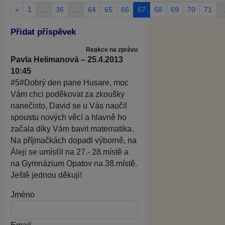
«
1
…
36
…
64
65
66
67
68
69
70
71
Přidat příspěvek
Reakce na zprávu
Pavla Helimanová – 25.4.2013
10:45
#5#Dobrý den pane Husare, moc
Vám chci poděkovat za zkoušky
nanečisto, David se u Vás naučil
spoustu nových věcí a hlavně ho
začala díky Vám bavit matematika.
Na příjmačkách dopadl výborně, na
Áleji se umísťil na 27.- 28.místě a
na Gymnázium Opatov na 38.místě.
Ještě jednou děkuji!
Jméno