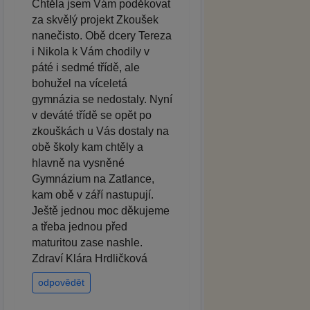
Chtěla jsem Vám poděkovat
za skvělý projekt Zkoušek
nanečisto. Obě dcery Tereza
i Nikola k Vám chodily v
páté i sedmé třídě, ale
bohužel na víceletá
gymnázia se nedostaly. Nyní
v deváté třídě se opět po
zkouškách u Vás dostaly na
obě školy kam chtěly a
hlavně na vysněné
Gymnázium na Zatlance,
kam obě v září nastupují.
Ještě jednou moc děkujeme
a třeba jednou před
maturitou zase nashle.
Zdraví Klára Hrdličková
odpovědět