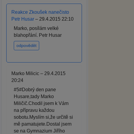
Reakce Zkoušek nanečisto
Petr Husar
– 29.4.2015 22:10
Marko, posílám velké
blahopřání. Petr Husar
odpovědět
Marko Milicic – 29.4.2015
20:24
#5#Dobrý den pane
Husare,tady Marko
Miličič.Chodil jsem k Vám
na přípravu každou
sobotu.Myslím si,že určitě si
mě pamatujete.Dostal jsem
se na Gymnazium Jiřího