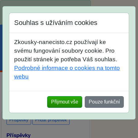
Spustili jsme přihlašování na školní
rok 2026/2027!
Souhlas s užíváním cookies
Zkousky-nanecisto.cz používají ke
svému fungování soubory cookie. Pro
použití stránek je potřeba Váš souhlas.
Menu
Účet
Košík
Podrobné informace o cookies na tomto
webu
Diskuse Jak jste dopadli u zkoušek
na SŠ? Vaše ohlasy po skutečných
Přijmout vše
Pouze funkční
přijímacích zkouškách
Příspěvky
Přidat příspěvek
Příspěvky