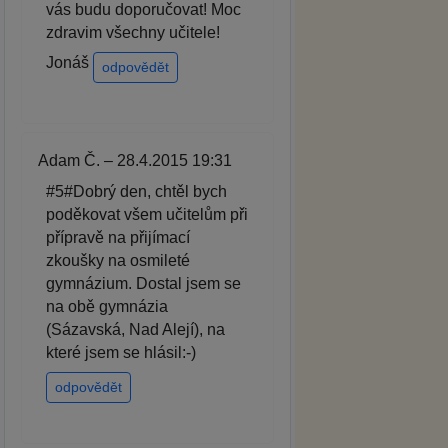
vás budu doporučovat! Moc
zdravim všechny učitele!
Jonáš
odpovědět
Adam Č. – 28.4.2015 19:31
#5#Dobrý den, chtěl bych
poděkovat všem učitelům při
přípravě na přijímací
zkoušky na osmileté
gymnázium. Dostal jsem se
na obě gymnázia
(Sázavská, Nad Alejí), na
které jsem se hlásil:-)
odpovědět