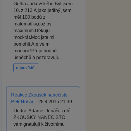
Gutha Jarkovského.Byl jsem
10. z 213.A jako jediný jsem
měl 100 bodů z
matematiky,což byl
maximum.Děkuju
mockrát.Moc jste mi
pomohli.Ale velmi
mooooc!Přeju hodně
úspěchů a pozdravuji.
odpovědět
Reakce Zkoušek nanečisto
Petr Husar
– 28.4.2015 21:39
Ondro, Adame, Jonáši, celé
ZKOUŠKY NANEČISTO
vám gratulují k životnímu