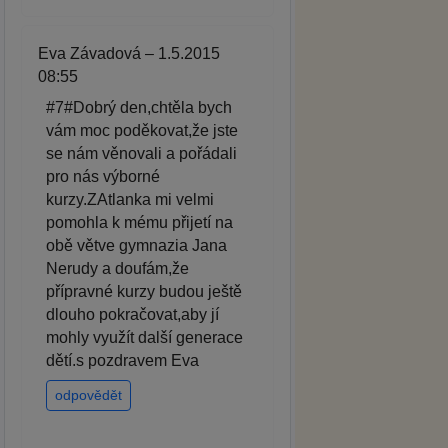
Eva Závadová – 1.5.2015
08:55
#7#Dobrý den,chtěla bych
vám moc poděkovat,že jste
se nám věnovali a pořádali
pro nás výborné
kurzy.ZAtlanka mi velmi
pomohla k mému přijetí na
obě větve gymnazia Jana
Nerudy a doufám,že
přípravné kurzy budou ještě
dlouho pokračovat,aby jí
mohly využít další generace
dětí.s pozdravem Eva
odpovědět