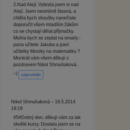
2.Nad Alejí. Vybrala jsem si nad
Alejí. Jsem nesmírně štasná, a
chtěla bych zkoušky nanečisto
doporučit všem mladším žákům
co se chystají dělat příjmačky.
Mohla bych se zeptat na emaily :
pana učitele Jakuba a paní
učitelky Moniky na matematiku ?
Mockrát vám všem děkuji s
pozdravem Nikol Shmuliaková.
:-)
odpovědět
Nikol Shmuliaková – 16.5.2014
19:19
#5#Dobrý den, děkuji vám za tak
skvělé kurzy. Dostala jsem se na