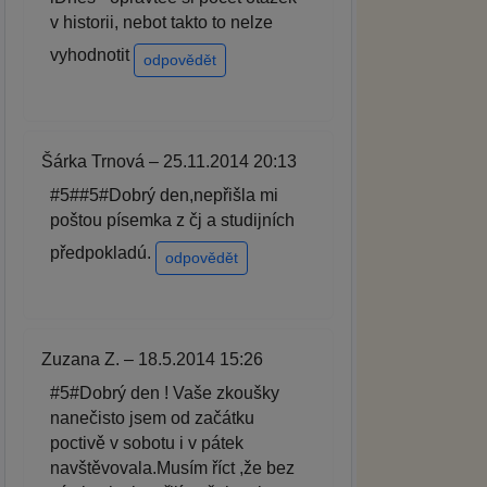
v historii, nebot takto to nelze
vyhodnotit
odpovědět
Šárka Trnová – 25.11.2014 20:13
#5##5#Dobrý den,nepřišla mi
poštou písemka z čj a studijních
předpokladú.
odpovědět
Zuzana Z. – 18.5.2014 15:26
#5#Dobrý den ! Vaše zkoušky
nanečisto jsem od začátku
poctivě v sobotu i v pátek
navštěvovala.Musím říct ,že bez