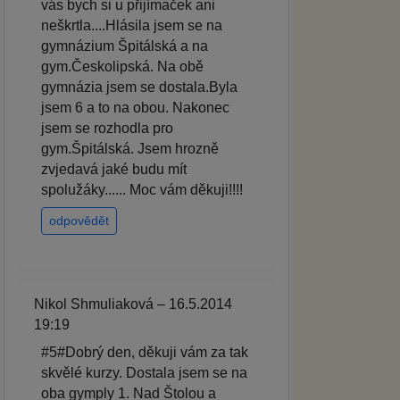
vás bych si u přijímaček ani
neškrtla....Hlásila jsem se na
gymnázium Špitálská a na
gym.Českolipská. Na obě
gymnázia jsem se dostala.Byla
jsem 6 a to na obou. Nakonec
jsem se rozhodla pro
gym.Špitálská. Jsem hrozně
zvjedavá jaké budu mít
spolužáky...... Moc vám děkuji!!!!
odpovědět
Nikol Shmuliaková – 16.5.2014
19:19
#5#Dobrý den, děkuji vám za tak
skvělé kurzy. Dostala jsem se na
oba gymply 1. Nad Štolou a