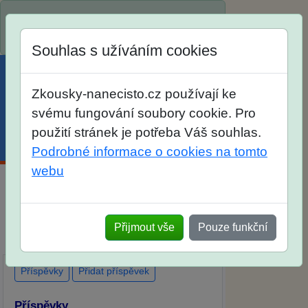
Spustili jsme přihlašování na školní rok
2026/2027!
Souhlas s užíváním cookies
Zkousky-nanecisto.cz používají ke
svému fungování soubory cookie. Pro
použití stránek je potřeba Váš souhlas.
Menu
Účet
Košík
Podrobné informace o cookies na tomto
webu
Diskuse Jak jste dopadli u zkoušek na
SŠ? Vaše ohlasy po skutečných
Přijmout vše
Pouze funkční
přijímacích zkouškách
Příspěvky
Přidat příspěvek
Příspěvky