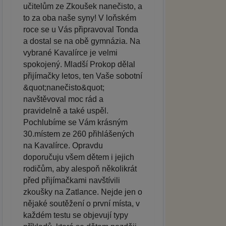
učitelům ze Zkoušek nanečisto, a
to za oba naše syny! V loňském
roce se u Vás připravoval Tonda
a dostal se na obě gymnázia. Na
vybrané Kavalírce je velmi
spokojený. Mladší Prokop dělal
přijímačky letos, ten Vaše sobotní
&quot;nanečisto&quot;
navštěvoval moc rád a
pravidelně a také uspěl.
Pochlubíme se Vám krásným
30.místem ze 260 přihlášených
na Kavalírce. Opravdu
doporučuju všem dětem i jejich
rodičům, aby alespoň několikrát
před přijímačkami navštívili
zkoušky na Zatlance. Nejde jen o
nějaké soutěžení o první místa, v
každém testu se objevují typy