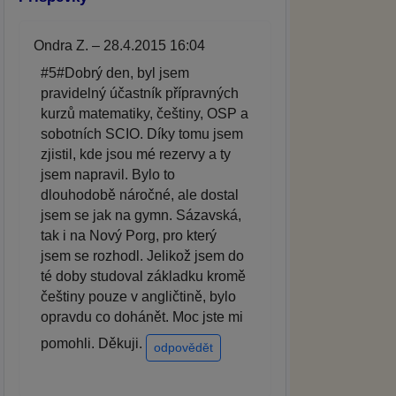
Ondra Z. – 28.4.2015 16:04
#5#Dobrý den, byl jsem
pravidelný účastník přípravných
kurzů matematiky, češtiny, OSP a
sobotních SCIO. Díky tomu jsem
zjistil, kde jsou mé rezervy a ty
jsem napravil. Bylo to
dlouhodobě náročné, ale dostal
jsem se jak na gymn. Sázavská,
tak i na Nový Porg, pro který
jsem se rozhodl. Jelikož jsem do
té doby studoval základku kromě
češtiny pouze v angličtině, bylo
opravdu co dohánět. Moc jste mi
pomohli. Děkuji.
odpovědět