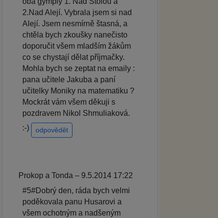
oba gymply 1. Nad Štolou a
2.Nad Alejí. Vybrala jsem si nad
Alejí. Jsem nesmírně štasná, a
chtěla bych zkoušky nanečisto
doporučit všem mladším žákům
co se chystají dělat příjmačky.
Mohla bych se zeptat na emaily :
pana učitele Jakuba a paní
učitelky Moniky na matematiku ?
Mockrát vám všem děkuji s
pozdravem Nikol Shmuliaková.
:-)
odpovědět
Prokop a Tonda – 9.5.2014 17:22
#5#Dobrý den, ráda bych velmi
poděkovala panu Husarovi a
všem ochotným a nadšeným