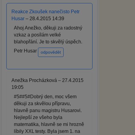
Reakce Zkoušek nanečisto Petr
Husar
– 28.4.2015 14:39
Ahoj Anežko, děkuji za radostný
vzkaz a posílám velké
blahopřání. Je to skvělý úspěch.
Petr Husar
odpovědět
Anežka Procházková – 27.4.2015
19:05
#5##5#Dobrý den, moc všem
děkuji za skvělou přípravu,
hlavně panu magistru Husarovi.
Nejlepší ze všeho byla
matematika, hlavně se mi hrozně
líbily XXL testy. Byla jsem 1. na