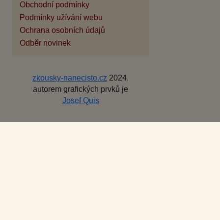
Obchodní podmínky
Podmínky užívání webu
Ochrana osobních údajů
Odběr novinek
zkousky-nanecisto.cz
2024,
autorem grafických prvků je
Josef Quis