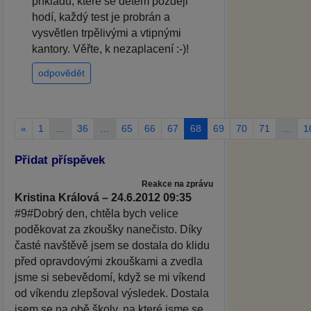
příkladů, které se dětem později
hodí, každý test je probrán a
vysvětlen trpělivými a vtipnými
kantory. Věřte, k nezaplacení :-)!
odpovědět
«
1
…
36
…
65
66
67
68
69
70
71
…
1
Přidat příspěvek
Reakce na zprávu
Kristina Králová – 24.6.2012 09:35
#9#Dobrý den, chtěla bych velice
poděkovat za zkoušky nanečisto. Díky
časté navštěvě jsem se dostala do klidu
před opravdovými zkouškami a zvedla
jsme si sebevědomí, když se mi víkend
od víkendu zlepšoval výsledek. Dostala
jsem se na obě školy, na které jsme se