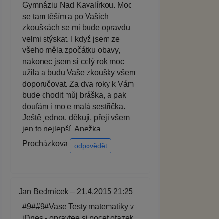
Gymnáziu Nad Kavalírkou. Moc
se tam těším a po Vašich
zkouškách se mi bude opravdu
velmi stýskat. I když jsem ze
všeho měla zpočátku obavy,
nakonec jsem si celý rok moc
užila a budu Vaše zkoušky všem
doporučovat. Za dva roky k Vám
bude chodit můj bráška, a pak
doufám i moje malá sestřička.
Ještě jednou děkuji, přeji všem
jen to nejlepší. Anežka
Procházková
odpovědět
Jan Bedrnicek – 21.4.2015 21:25
#9##9#Vase Testy matematiky v
iDnes - opravtee si pocet otazek