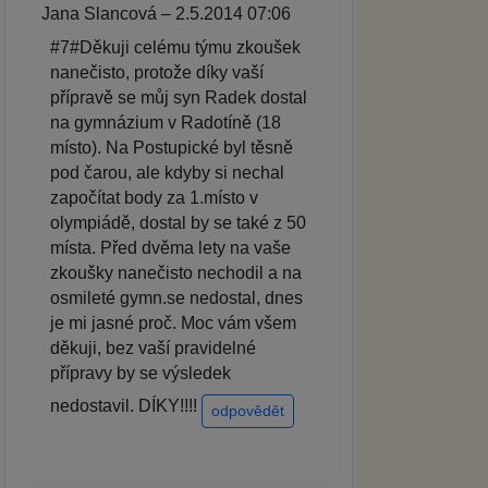
Jana Slancová – 2.5.2014 07:06
#7#Děkuji celému týmu zkoušek
nanečisto, protože díky vaší
přípravě se můj syn Radek dostal
na gymnázium v Radotíně (18
místo). Na Postupické byl těsně
pod čarou, ale kdyby si nechal
započítat body za 1.místo v
olympiádě, dostal by se také z 50
místa. Před dvěma lety na vaše
zkoušky nanečisto nechodil a na
osmileté gymn.se nedostal, dnes
je mi jasné proč. Moc vám všem
děkuji, bez vaší pravidelné
přípravy by se výsledek
nedostavil. DÍKY!!!!
odpovědět