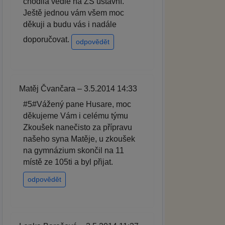
chodila vedle na ZŠ ústavní.
Ještě jednou vám všem moc
děkuji a budu vás i nadále
doporučovat.
odpovědět
Matěj Čvančara – 3.5.2014 14:33
#5#Vážený pane Husare, moc
děkujeme Vám i celému týmu
Zkoušek nanečisto za přípravu
našeho syna Matěje, u zkoušek
na gymnázium skončil na 11
místě ze 105ti a byl přijat.
odpovědět