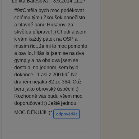
Lenka Barešová – 3.5.2014 11:27
#9#Chtěla bych moc poděkovat
celému týmu Zkoušek nanečisto
a hlavně panu Husarovi za
skvělou přípravu! :) Chodila jsem
k vám každý pátek na OSP a
musím říct, že mi to moc pomohlo
a bavilo. Hlásila jsem se na dva
gymply a na oba dva jsem se
dostala, na jednom jsem byla
dokonce 11 asi z 200 lidí. Na
druhém nějaká 82 ze 364. Což
beru jako obrovský úspěch! :)
Rozhodně vás budu všem moc
doporučovat! :) Ještě jednou,
MOC DĚKUJI! :)*
odpovědět