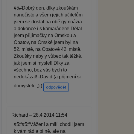
#5#Dobrý den, díky zkouškám
nanečisto a všem jejich učitelům
jsem se dostal na obě gymnázia
a dokonce i s kamarádem! Dělal
jsem přijímačky na Omskou a
Opatov, na Omské jsem byl na
52. místě, na Opatově 42. místě.
Zkoušky nebyly vůbec tak těžké,
jak jsem si myslel! Díky za
všechno, bez vás bych to
nedokázal! -David (a příjmení si
domyslete ;) )
odpovědět
Richard – 28.4.2014 11:54
#5##5#Vážení a milí, chodil jsem
k vám rád a pilně, ale na