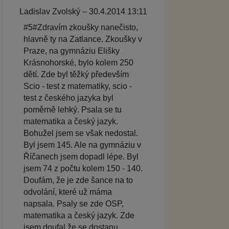
Ladislav Zvolský – 30.4.2014 13:11
#5#Zdravím zkoušky nanečisto,
hlavně ty na Zatlance. Zkoušky v
Praze, na gymnáziu Elišky
Krásnohorské, bylo kolem 250
dětí. Zde byl těžký především
Scio - test z matematiky, scio -
test z českého jazyka byl
poměrně lehký. Psala se tu
matematika a český jazyk.
Bohužel jsem se však nedostal.
Byl jsem 145. Ale na gymnáziu v
Říčanech jsem dopadl lépe. Byl
jsem 74 z počtu kolem 150 - 140.
Doufám, že je zde šance na to
odvolání, které už máma
napsala. Psaly se zde OSP,
matematika a český jazyk. Zde
jsem doufal že se dostanu.