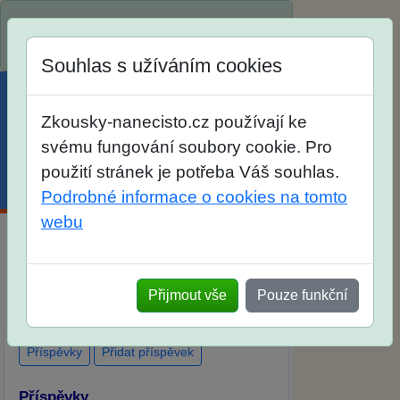
Spustili jsme přihlašování na školní rok
2026/2027!
Souhlas s užíváním cookies
Zkousky-nanecisto.cz používají ke
svému fungování soubory cookie. Pro
použití stránek je potřeba Váš souhlas.
Menu
Účet
Košík
Podrobné informace o cookies na tomto
webu
Diskuse Jak jste dopadli u zkoušek na
SŠ? Vaše ohlasy po skutečných
Přijmout vše
Pouze funkční
přijímacích zkouškách
Příspěvky
Přidat příspěvek
Příspěvky