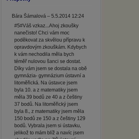
Bára Šámalová – 5.5.2014 12:24
#5#Váš vzkaz...Ahoj zkoušky
nanečisto! Chci vám moc
poděkovat za skvělou přípravu k
opravdovým zkouškám. Kdybych
k vám nechodila měla bych
téměř nulovou šanci se dostat.
Díky vám jsem se dostala na obě
gymnázia- gymnázium ústavní a
litoměřická. Na ústavce jsem
byla 10. a z matematiky jsem
měla 39 bodů ze 40 a z češtiny
37 bodů. Na litoměřický jsem
byla 8., z matematiky jsem měla
150 bodů ze 150 a z češtiny 129
bodů. Vybrala jsem si ústavku,
jelikož to mám blíž a navíc jsem