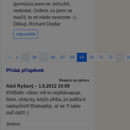
gymnázia jsem se, bohužel,
nedostal. Ovšem, co jsem se
naučil, to mi nikdo nevezme :-).
Děkuji, Richard Dejdar
odpovědět
«
1
…
36
…
66
67
68
69
70
71
72
…
1
Přidat příspěvek
Reakce na zprávu
Aleš Ryšavý – 1.6.2012 19:09
#5#Báře: vůbec mě to nepřekvapuje,
Báro, vždycky, kdyžs přišla, jsi patřila k
nejlepším!!! Blahopřeji, ať se Ti takto
daří dál!!! :)
Jméno