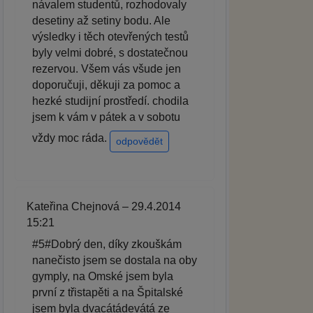
návalem studentů, rozhodovaly
desetiny až setiny bodu. Ale
výsledky i těch otevřených testů
byly velmi dobré, s dostatečnou
rezervou. Všem vás všude jen
doporučuji, děkuji za pomoc a
hezké studijní prostředí. chodila
jsem k vám v pátek a v sobotu
vždy moc ráda.
odpovědět
Kateřina Chejnová – 29.4.2014
15:21
#5#Dobrý den, díky zkouškám
nanečisto jsem se dostala na oby
gymply, na Omské jsem byla
první z třistapěti a na Špitalské
jsem byla dvacátádevátá ze