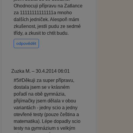
Ohodnocuji přípravu na Zatlance
za 11111111111111a mnoho
dalších jedniček. Alespoň mám
zkušenost, jestli pudu ze sedmé
třídy, a zkusit to chtít budu.
odpovědět
Zuzka M. – 30.4.2014 06:01
#5#Děkuji za super přípravu,
dostala jsem se v krásném
pořadí na obě gymnázia,
přijímačky jsem dělala v obou
variantách - jedny scio a jedny
otevřené testy (pouze čeština a
matematika). Lépe dopadly scio
testy na gymnázium s velkým