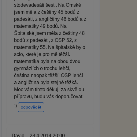
stodevadesáti šesti. Na Omské
jsem měla z češtiny 45 bodů z
padesáti, z angličtiny 46 bodů a z
matematiky 49 bodů. Na
Špitalské jsem měla z češtiny 48
bodů z padesáti, z OSP 52, z
matematiky 55. Na špitalské bylo
scio, které je pro mě těžší.
matematika byla na obou dvou
gymnáziích o trochu lehčí,
čeština naopak těžší, OSP lehčí
a angličtina byla stejně těžká.
Moc vám tímto děkuji za skvělou
přípravu, budu vás doporučovat.
:)
odpovědět
David – 28.4.2014 20:00