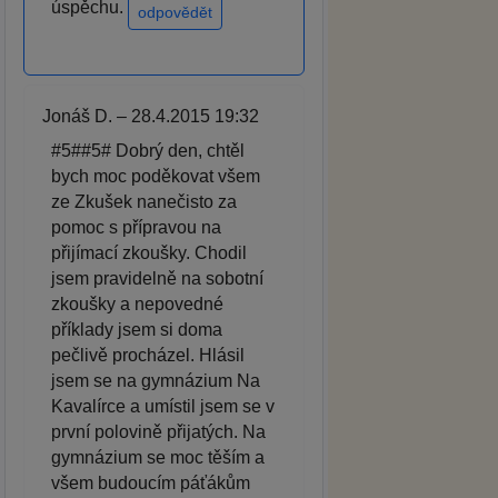
úspěchu.
odpovědět
Jonáš D. – 28.4.2015 19:32
#5##5# Dobrý den, chtěl
bych moc poděkovat všem
ze Zkušek nanečisto za
pomoc s přípravou na
přijímací zkoušky. Chodil
jsem pravidelně na sobotní
zkoušky a nepovedné
příklady jsem si doma
pečlivě procházel. Hlásil
jsem se na gymnázium Na
Kavalírce a umístil jsem se v
první polovině přijatých. Na
gymnázium se moc těším a
všem budoucím páťákům