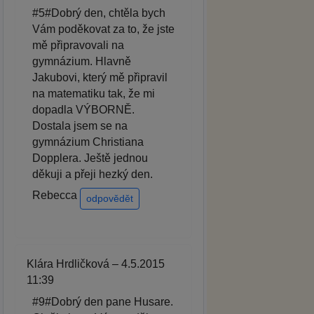
#5#Dobrý den, chtěla bych
Vám poděkovat za to, že jste
mě připravovali na
gymnázium. Hlavně
Jakubovi, který mě připravil
na matematiku tak, že mi
dopadla VÝBORNĚ.
Dostala jsem se na
gymnázium Christiana
Dopplera. Ještě jednou
děkuji a přeji hezký den.
Rebecca
odpovědět
Klára Hrdličková – 4.5.2015
11:39
#9#Dobrý den pane Husare.