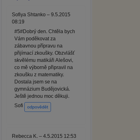
Sofiya Shtanko – 9.5.2015
08:19
#5#Dobrý den. Chtěla bych
Vám poděkovat za
zábavnou přípravu na
přijímací zkoušky. Obzvlášť
skvělému matikáři Alešovi,
co mě výborně připravil na
zkoušku z matematiky.
Dostala jsem se na
gymnázium Budějovická.
Ještě jednou moc děkuji.
Sofi
odpovědět
Rebecca K. – 4.5.2015 12:53