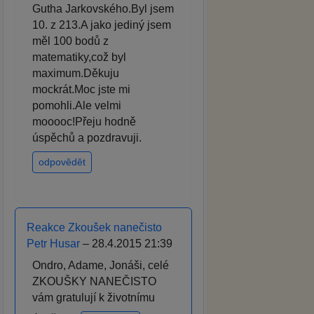
Gutha Jarkovského.Byl jsem
10. z 213.A jako jediný jsem
měl 100 bodů z
matematiky,což byl
maximum.Děkuju
mockrát.Moc jste mi
pomohli.Ale velmi
mooooc!Přeju hodně
úspěchů a pozdravuji.
odpovědět
Reakce Zkoušek nanečisto
Petr Husar
– 28.4.2015 21:39
Ondro, Adame, Jonáši, celé
ZKOUŠKY NANEČISTO
vám gratulují k životnímu