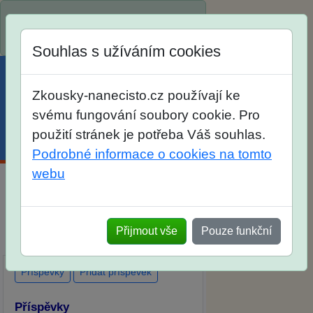
Spustili jsme přihlašování na školní
rok 2026/2027!
Souhlas s užíváním cookies
Zkousky-nanecisto.cz používají ke
svému fungování soubory cookie. Pro
použití stránek je potřeba Váš souhlas.
Menu
Účet
Košík
Podrobné informace o cookies na tomto
webu
Diskuse Jak jste dopadli u zkoušek
na SŠ? Vaše ohlasy po skutečných
Přijmout vše
Pouze funkční
přijímacích zkouškách
Příspěvky
Přidat příspěvek
Příspěvky