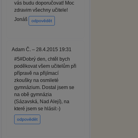
vás budu doporučovat! Moc
zdravim všechny učitele!
Jonáš
odpovědět
Adam Č. – 28.4.2015 19:31
#5#Dobrý den, chtěl bych
poděkovat všem učitelům při
přípravě na přijímací
zkoušky na osmileté
gymnázium. Dostal jsem se
na obě gymnázia
(Sázavská, Nad Alejí), na
které jsem se hlásil:-)
odpovědět