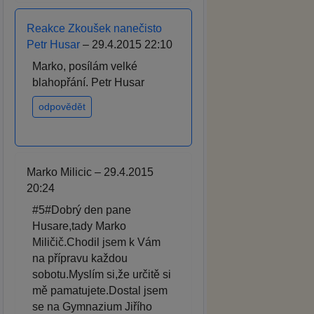
Reakce Zkoušek nanečisto
Petr Husar
– 29.4.2015 22:10
Marko, posílám velké
blahopřání. Petr Husar
odpovědět
Marko Milicic – 29.4.2015
20:24
#5#Dobrý den pane
Husare,tady Marko
Miličič.Chodil jsem k Vám
na přípravu každou
sobotu.Myslím si,že určitě si
mě pamatujete.Dostal jsem
se na Gymnazium Jiřího