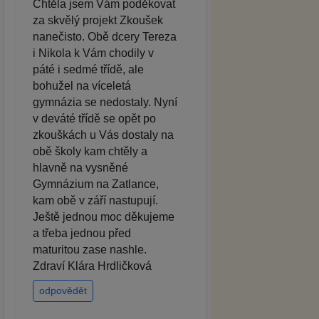
Chtěla jsem Vám poděkovat
za skvělý projekt Zkoušek
nanečisto. Obě dcery Tereza
i Nikola k Vám chodily v
páté i sedmé třídě, ale
bohužel na víceletá
gymnázia se nedostaly. Nyní
v deváté třídě se opět po
zkouškách u Vás dostaly na
obě školy kam chtěly a
hlavně na vysněné
Gymnázium na Zatlance,
kam obě v září nastupují.
Ještě jednou moc děkujeme
a třeba jednou před
maturitou zase nashle.
Zdraví Klára Hrdličková
odpovědět