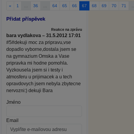
«
1
…
36
…
64
65
66
67
68
69
70
71
Přidat příspěvek
Reakce na zprávu
bara vydlakova – 31.5.2012 17:01
#5#dekuji moc za pripravu,vse
dopadlo vyborne,dostala jsem se
na gymnazium Omska a Vase
pripravka mi hodne pomohla.
Vyzkousela jsem si i testy i
atmosferu u prijimacek a u tech
opravdovych jsem nebyla zbytecne
nervozni:) dekuji Bara
Jméno
Email