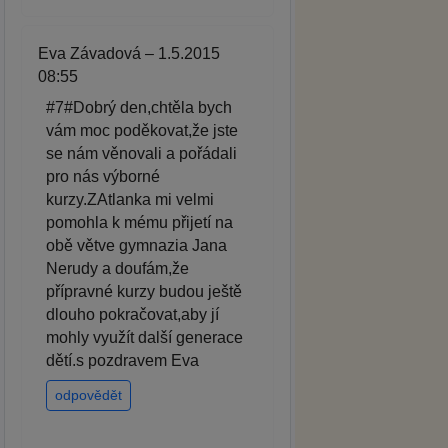
Eva Závadová – 1.5.2015
08:55
#7#Dobrý den,chtěla bych
vám moc poděkovat,že jste
se nám věnovali a pořádali
pro nás výborné
kurzy.ZAtlanka mi velmi
pomohla k mému přijetí na
obě větve gymnazia Jana
Nerudy a doufám,že
přípravné kurzy budou ještě
dlouho pokračovat,aby jí
mohly využít další generace
dětí.s pozdravem Eva
odpovědět