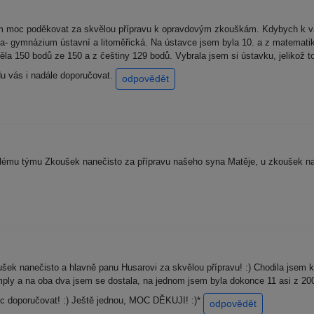
m moc poděkovat za skvělou přípravu k opravdovým zkouškám. Kdybych k v
a- gymnázium ústavní a litoměřická. Na ústavce jsem byla 10. a z matematik
ěla 150 bodů ze 150 a z češtiny 129 bodů. Vybrala jsem si ústavku, jelikož 
u vás i nadále doporučovat.
odpovědět
mu týmu Zkoušek nanečisto za přípravu našeho syna Matěje, u zkoušek na 
k nanečisto a hlavně panu Husarovi za skvělou přípravu! :) Chodila jsem 
ply a na oba dva jsem se dostala, na jednom jsem byla dokonce 11 asi z 200
 doporučovat! :) Ještě jednou, MOC DĚKUJI! :)*
odpovědět