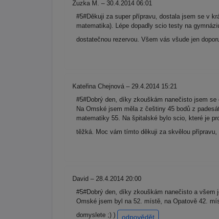
Zuzka M. – 30.4.2014 06:01
#5#Děkuji za super přípravu, dostala jsem se v kr
matematika). Lépe dopadly scio testy na gymnáziu
dostatečnou rezervou. Všem vás všude jen doporuč
Kateřina Chejnová – 29.4.2014 15:21
#5#Dobrý den, díky zkouškám nanečisto jsem se do
Na Omské jsem měla z češtiny 45 bodů z padesáti
matematiky 55. Na špitalské bylo scio, které je p
těžká. Moc vám tímto děkuji za skvělou přípravu,
David – 28.4.2014 20:00
#5#Dobrý den, díky zkouškám nanečisto a všem je
Omské jsem byl na 52. místě, na Opatově 42. míst
domyslete ;) )
odpovědět