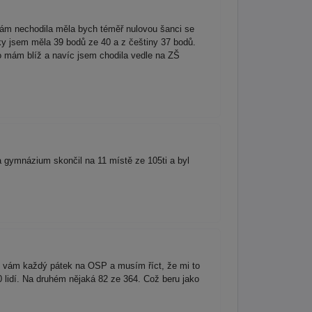
ám nechodila měla bych téměř nulovou šanci se
y jsem měla 39 bodů ze 40 a z češtiny 37 bodů.
to mám blíž a navíc jsem chodila vedle na ZŠ
gymnázium skončil na 11 místě ze 105ti a byl
k vám každý pátek na OSP a musím říct, že mi to
 lidí. Na druhém nějaká 82 ze 364. Což beru jako