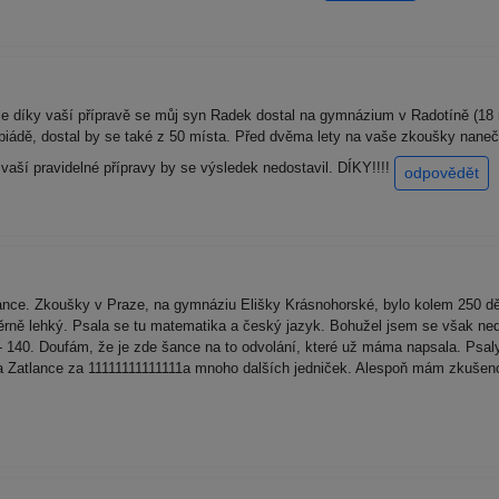
e díky vaší přípravě se můj syn Radek dostal na gymnázium v Radotíně (18 m
piádě, dostal by se také z 50 místa. Před dvěma lety na vaše zkoušky naneč
vaší pravidelné přípravy by se výsledek nedostavil. DÍKY!!!!
odpovědět
nce. Zkoušky v Praze, na gymnáziu Elišky Krásnohorské, bylo kolem 250 dět
ěrně lehký. Psala se tu matematika a český jazyk. Bohužel jsem se však ne
 - 140. Doufám, že je zde šance na to odvolání, které už máma napsala. Psa
 Zatlance za 11111111111111a mnoho dalších jedniček. Alespoň mám zkušenost,