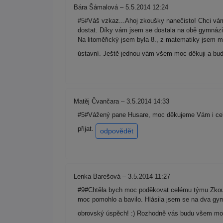
Bára Šámalová – 5.5.2014 12:24
#5#Váš vzkaz...Ahoj zkoušky nanečisto! Chci vá
dostat. Díky vám jsem se dostala na obě gymnázi
Na litoměřický jsem byla 8., z matematiky jsem m
ústavní. Ještě jednou vám všem moc děkuji a bud
Matěj Čvančara – 3.5.2014 14:33
#5#Vážený pane Husare, moc děkujeme Vám i celé
přijat.
odpovědět
Lenka Barešová – 3.5.2014 11:27
#9#Chtěla bych moc poděkovat celému týmu Zkouše
moc pomohlo a bavilo. Hlásila jsem se na dva gym
obrovský úspěch! :) Rozhodně vás budu všem moc