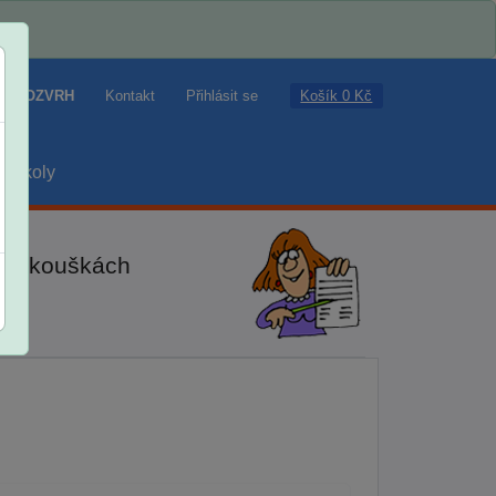
Košík 0 Kč
ROZVRH
Kontakt
Přihlásit se
školy
ch zkouškách