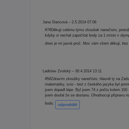
Jana Slancová – 2.5.2014 07:06
#7#Děkuji celému týmu zkoušek nanečisto, protož
kdyby si nechal započítat body za 1.místo v olym
dnes je mi jasné proč. Moc vám všem děkuji, bez 
Ladislav Zvolský – 30.4.2014 13:11
#5#Zdravím zkoušky nanečisto, hlavně ty na Zatla
matematiky, scio - test z českého jazyka byl pom
jsem dopadl lépe. Byl jsem 74 z počtu kolem 150
jsem doufal že se dostanu. Ohodnocuji přípravu na
budu.
odpovědět