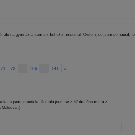
ě, ale na gymnázia jsem se, bohužel, nedostal. Ovšem, co jsem se naučil, to
71
72
…
106
…
141
»
kola co jsem zkoušela. Dostala jsem se z 32 druhého místa z
a Malcová ;)