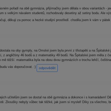
ásném pořadí na obě gymnázia, přijímačky jsem dělala v obou variantách - je
m s velkým návalem studentů, rozhodovaly desetiny až setiny bodu. Ale výsl
uji, děkuji za pomoc a hezké studijní prostředí. chodila jsem k vám v páte
stala na oby gymply, na Omské jsem byla první z třistapěti a na Špitalské 
, z angličtiny 46 bodů a z matematiky 49 bodů. Na Špitalské jsem měla z če
ro mě těžší. matematika byla na obou dvou gymnáziích o trochu lehčí, čeština
 budu vás doporučovat. :)
odpovědět
jich učitelům jsem se dostal na obě gymnázia a dokonce i s kamarádem! Dě
ě. Zkoušky nebyly vůbec tak těžké, jak jsem si myslel! Díky za všechno, be