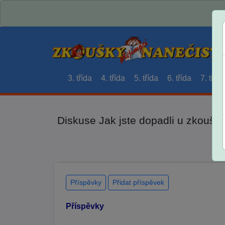
3. třída
4. třída
5. třída
6. třída
7. třída
Diskuse Jak jste dopadli u zkouše
Příspěvky
Přidat příspěvek
Příspěvky