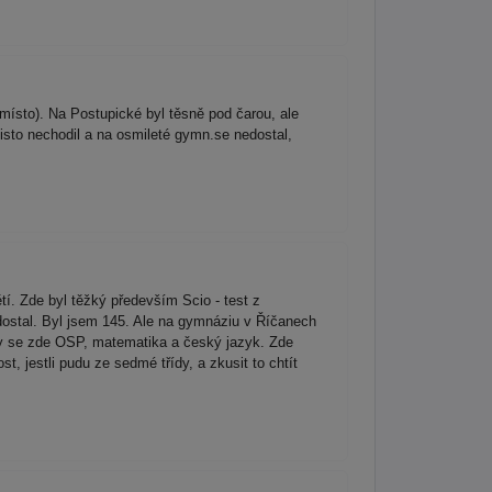
ísto). Na Postupické byl těsně pod čarou, ale
isto nechodil a na osmileté gymn.se nedostal,
í. Zde byl těžký především Scio - test z
dostal. Byl jsem 145. Ale na gymnáziu v Říčanech
ly se zde OSP, matematika a český jazyk. Zde
 jestli pudu ze sedmé třídy, a zkusit to chtít