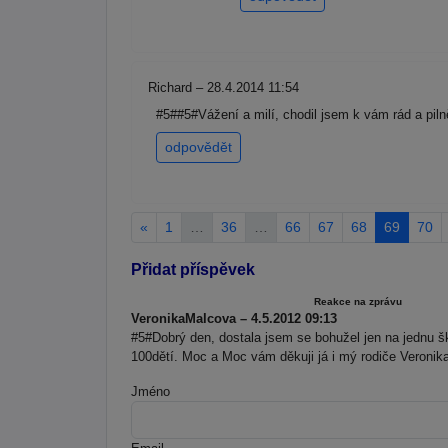
Richard – 28.4.2014 11:54
#5##5#Vážení a milí, chodil jsem k vám rád a piln
odpovědět
«
1
…
36
…
66
67
68
69
70
Přidat příspěvek
Reakce na zprávu
VeronikaMalcova – 4.5.2012 09:13
#5#Dobrý den, dostala jsem se bohužel jen na jednu š
100dětí. Moc a Moc vám děkuji já i mý rodiče Veronik
Jméno