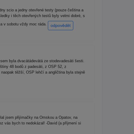
dny scio a jedny otevřené testy (pouze čeština a
edky i těch otevřených testů byly velmi dobré, s
k a v sobotu vždy moc ráda.
odpovědět
jsem byla dvacátádevátá ze stodevadesáti šesti.
štiny 48 bodů z padesáti, z OSP 52, z
 naopak těžší, OSP lehčí a angličtina byla stejně
lal jsem přijímačky na Omskou a Opatov, na
z vás bych to nedokázal! -David (a příjmení si