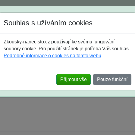
Spustili jsme přihlašování na školní rok 2026/2027!
Souhlas s užíváním cookies
Jak si vybrat
Časté dotazy
Zkousky-nanecisto.cz používají ke svému fungování
8. třída
9. třída
střední
maturanti
soutěže
prázdniny
soubory cookie. Pro použití stránek je potřeba Váš souhlas.
Podrobné informace o cookies na tomto webu
k na SŠ? Vaše ohlasy po skutečných přijímací
Přijmout vše
Pouze funkční