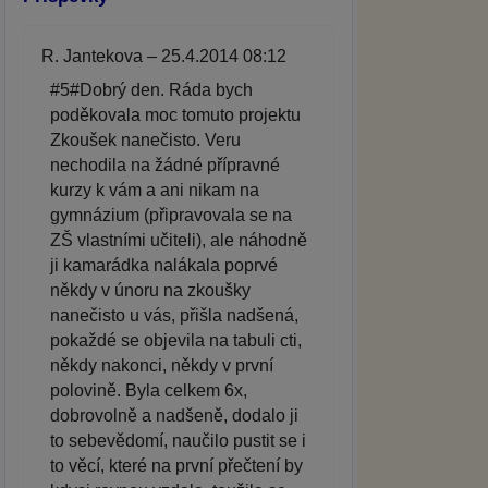
R. Jantekova – 25.4.2014 08:12
#5#Dobrý den. Ráda bych
poděkovala moc tomuto projektu
Zkoušek nanečisto. Veru
nechodila na žádné přípravné
kurzy k vám a ani nikam na
gymnázium (připravovala se na
ZŠ vlastními učiteli), ale náhodně
ji kamarádka nalákala poprvé
někdy v únoru na zkoušky
nanečisto u vás, přišla nadšená,
pokaždé se objevila na tabuli cti,
někdy nakonci, někdy v první
polovině. Byla celkem 6x,
dobrovolně a nadšeně, dodalo ji
to sebevědomí, naučilo pustit se i
to věcí, které na první přečtení by