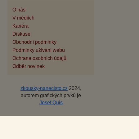
O nás
V médiích
Kariéra
Diskuse
Obchodní podmínky
Podmínky užívání webu
Ochrana osobních údajů
Odběr novinek
zkousky-nanecisto.cz
2024,
autorem grafických prvků je
Josef Quis