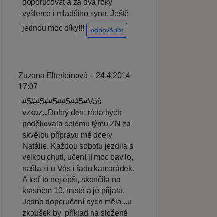
doporučovat a za dva roky
vyšleme i mladšího syna. Ještě
jednou moc díky!!!
odpovědět
Zuzana Elterleinová – 24.4.2014
17:07
#5##5##5##5##5#Váš
vzkaz...Dobrý den, ráda bych
poděkovala celému týmu ZN za
skvělou přípravu mé dcery
Natálie. Každou sobotu jezdila s
velkou chutí, učení jí moc bavilo,
našla si u Vás i řadu kamarádek.
A teď to nejlepší, skončila na
krásném 10. místě a je přijata.
Jedno doporučení bych měla...u
zkoušek byl příklad na složené