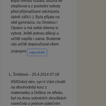
kdysi rovnou vzdala, toužila se
zlepšovat a z poslední soboty
před přijímačkami odcházela
úplně zářící:-). Byla přijata na
obě gymnázia, na Omskou i
Opatov a má velké dilema si
vybrat. Ještě jednou děkuji a
určitě napíše i sama. Budeme
vás určitě doporučovat všem
známým!
odpovědět
L. Šmídová – 25.4.2014 07:18
#5#Dobrý den, syn k Vám chodil
na dlouhodobý kurz z
matematiky a češtiny ve středu,
byl na dvou sobotních zkouškách
nanečisto a jednom pátečním