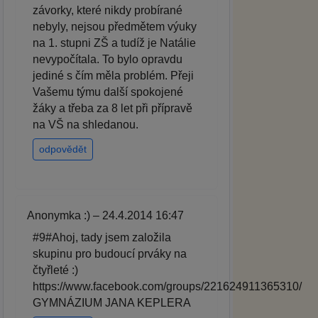
závorky, které nikdy probírané
nebyly, nejsou předmětem výuky
na 1. stupni ZŠ a tudíž je Natálie
nevypočítala. To bylo opravdu
jediné s čím měla problém. Přeji
Vašemu týmu další spokojené
žáky a třeba za 8 let při přípravě
na VŠ na shledanou.
odpovědět
Anonymka :) – 24.4.2014 16:47
#9#Ahoj, tady jsem založila
skupinu pro budoucí prváky na
čtyřleté :)
https://www.facebook.com/groups/221624911365310/
GYMNÁZIUM JANA KEPLERA