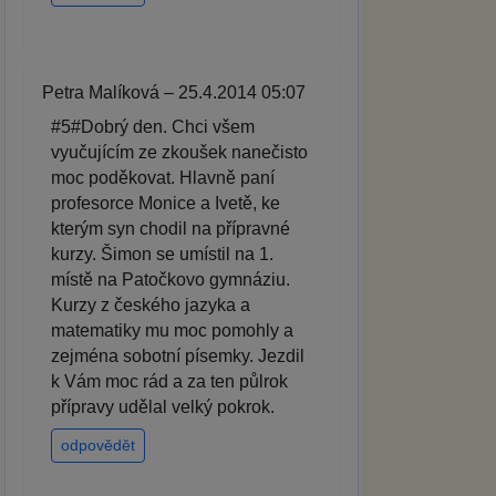
Petra Malíková – 25.4.2014 05:07
#5#Dobrý den. Chci všem
vyučujícím ze zkoušek nanečisto
moc poděkovat. Hlavně paní
profesorce Monice a Ivetě, ke
kterým syn chodil na přípravné
kurzy. Šimon se umístil na 1.
místě na Patočkovo gymnáziu.
Kurzy z českého jazyka a
matematiky mu moc pomohly a
zejména sobotní písemky. Jezdil
k Vám moc rád a za ten půlrok
přípravy udělal velký pokrok.
odpovědět