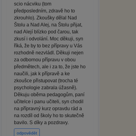
scio nácviku (tom
předposledním, zdravě ho to
zkrouhlo). Zkoušky dělal Nad
Štolu a Nad Alej, na Štolu přijat,
nad Alejí blízko pod čarou, tak
zkusí i odvolání. Moc děkuji, syn
říká, že by to bez přípravy u Vás
rozhodně nezvládl. Děkuji nejen
za odbornou přípravu v obou
předmětech, ale i za to, že jste ho
naučili, jak k přípravě a ke
zkoušce přistupovat (trocha té
psychologie zabrala úžasně).
Děkuju oběma pedagogům, paní
učitelce i panu učiteli, syn chodil
na přípravný kurz opravdu rád a
na rozdíl od školy ho to skutečně
bavilo. S díky a pozdravy.
odpovědět