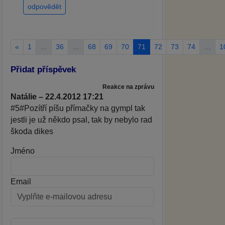
odpovědět
«
1
…
36
…
68
69
70
71
72
73
74
…
1
Přidat příspěvek
Reakce na zprávu
Natálie – 22.4.2012 17:21
#5#Pozítří píšu přímačky na gympl tak
jestli je už někdo psal, tak by nebylo rad
škoda dikes
Jméno
Email