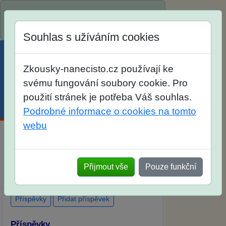
Spustili jsme přihlašování na školní rok
2026/2027!
Souhlas s užíváním cookies
Zkousky-nanecisto.cz používají ke
svému fungování soubory cookie. Pro
použití stránek je potřeba Váš souhlas.
Menu
Účet
Košík
Podrobné informace o cookies na tomto
webu
Diskuse Jak jste dopadli u zkoušek na
SŠ? Vaše ohlasy po skutečných
Přijmout vše
Pouze funkční
přijímacích zkouškách
Příspěvky
Přidat příspěvek
Příspěvky