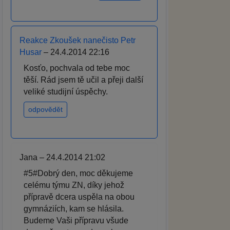
Reakce Zkoušek nanečisto Petr
Husar
– 24.4.2014 22:16
Kosťo, pochvala od tebe moc
těší. Rád jsem tě učil a přeji další
veliké studijní úspěchy.
odpovědět
Jana – 24.4.2014 21:02
#5#Dobrý den, moc děkujeme
celému týmu ZN, díky jehož
přípravě dcera uspěla na obou
gymnáziích, kam se hlásila.
Budeme Vaši přípravu všude