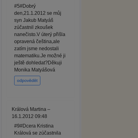
#5#Dobrý
den,21.1.2012 se můj
syn Jakub Matyáš
zúčastnil zkoušek
nanečisto.V úterý přišla
opravená čeština,ale
zatím jsme nedostali
matematiku.Je možné ji
ještě dohledat?Děkuji
Monika Matyášová
odpovědět
Králová Martina –
16.1.2012 09:48
#9#Dcera Kristina
Králová se zúčastnila