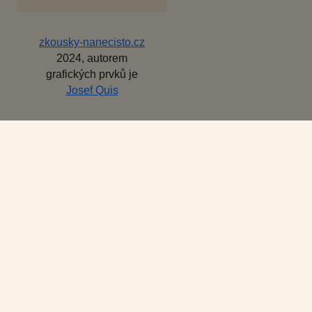
zkousky-nanecisto.cz
2024, autorem
grafických prvků je
Josef Quis