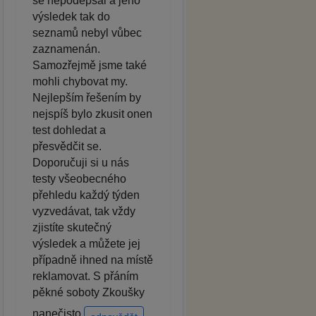
se nepodepsal a jeho
výsledek tak do
seznamů nebyl vůbec
zaznamenán.
Samozřejmě jsme také
mohli chybovat my.
Nejlepším řešením by
nejspíš bylo zkusit onen
test dohledat a
přesvědčit se.
Doporučuji si u nás
testy všeobecného
přehledu každý týden
vyzvedávat, tak vždy
zjistíte skutečný
výsledek a můžete jej
případně ihned na místě
reklamovat. S přáním
pěkné soboty Zkoušky
nanečisto