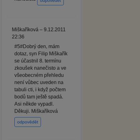
odpovědět
Miškaříková – 9.12.2011
22:36
#5#Dobrý den, mám
dotaz, syn Filip Miškařík
se účastnil 8. termínu
zkoušek nanečisto a ve
všeobecném přehledu
není vůbec uveden na
tabuli cti, i když počtem
bodů tam ještě spadá.
Asi někde vypadl.
Děkuji. Miškaříková
odpovědět