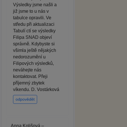
Výsledky jsme našli a
již jsme to u nás v
tabulce opravili. Ve
středu při aktualizaci
Tabulí ctí se výsledky
Filipa SNAD objeví
správně. Kdybyste si
všimla ještě nějakých
nedorozumění u
Filipových výsledků,
neváhejte nás
kontaktovat. Přeji
příjemný zbytek
víkendu. D. Vostárková
odpovědět
Anna Kolišová –