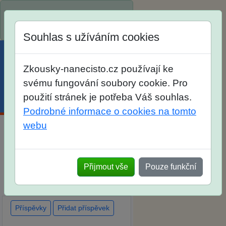
Spustili jsme přihlašování na
školní rok 2026/2027!
Souhlas s užíváním cookies
Zkousky-nanecisto.cz používají ke
svému fungování soubory cookie. Pro
použití stránek je potřeba Váš souhlas.
Menu
Účet
Košík
Podrobné informace o cookies na tomto
webu
Diskuse Jak jste dopadli u
zkoušek na SŠ? Vaše ohlasy
Přijmout vše
Pouze funkční
po skutečných přijímacích
zkouškách
Příspěvky
Přidat příspěvek