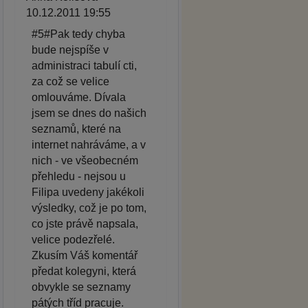
10.12.2011 19:55
#5#Pak tedy chyba
bude nejspíše v
administraci tabulí cti,
za což se velice
omlouváme. Dívala
jsem se dnes do našich
seznamů, které na
internet nahráváme, a v
nich - ve všeobecném
přehledu - nejsou u
Filipa uvedeny jakékoli
výsledky, což je po tom,
co jste právě napsala,
velice podezřelé.
Zkusím Váš komentář
předat kolegyni, která
obvykle se seznamy
pátých tříd pracuje.