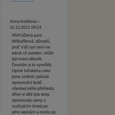
Anna Kolišová –
10.12.2011 09:24
#5#Vážená paní
Miškaříková, důvodů,
proč Váš syn není na
tabuli cti uveden, může
být hned několik.
Dovolím si to vysvětlit.
Oproti loňskému roku
jsme změnili způsob
opravování testů
všeobecného přehledu;
dříve si děti tyto testy
opravovaly samy s
vyučujícím ihned po
jeho sepsání a nosily jej