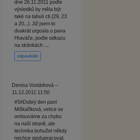
dne 26.11.2011 podle
výsledků by měla být
také na tabuli cti (29, 23
a 20...). Již jsem to
dvakrát urgoala u pana
Hlaváče, podle odkazu
na stránkách ....
odpovědět
Denisa Vostárková –
11.12.2011 11:50
#5#Dobrý den paní
Miškaříková, velice se
omlouváme za chybu
na naší straně, ale
technika bohužel někdy
nechce spolupracovat.