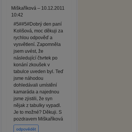
Miškaříková – 10.12.2011
10:42
#5##5#Dobrý den paní
Kolišová, moc děkuji za
rychlou odpověď a
vysvětlení. Zapomněla
jsem uvést, že
následující čtvrtek po
konání zkoušek v
tabulce uveden byl. Teď
jsme náhodou
dohledávali umístění
kamaráda a najednou
jsme zjistili, že syn
nějak z tabulky vypadl.
Je to možné? Děkuji. S
pozdravem Miškaříková
odpovědět