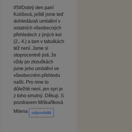
#5#Dobrý den paní
Kolišová, ještě jsme teď
dohledávali umístění v
ostatních všeobecných
přehledech z jiných kol
(2., 4.) a tam v tabulkách
též není. Jsme si
stoprocentně jisti, že
vždy po zkouškách
jsme jeho umístění ve
všeobecném přehledu
našli. Pro mne to
důležité není, jen syn je
z toho smutný. Děkuji. S
pozdravem Miškaříková
Milena
odpovědět