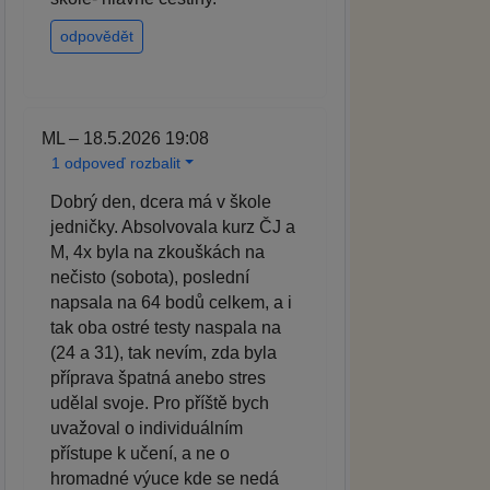
odpovědět
ML – 18.5.2026 19:08
1 odpoveď rozbalit
Dobrý den, dcera má v škole
jedničky. Absolvovala kurz ČJ a
M, 4x byla na zkouškách na
nečisto (sobota), poslední
napsala na 64 bodů celkem, a i
tak oba ostré testy naspala na
(24 a 31), tak nevím, zda byla
příprava špatná anebo stres
udělal svoje. Pro příště bych
uvažoval o individuálním
přístupe k učení, a ne o
hromadné výuce kde se nedá