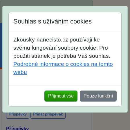
Spustili jsme přihlašování na školní rok
2026/2027!
Souhlas s užíváním cookies
Zkousky-nanecisto.cz používají ke
svému fungování soubory cookie. Pro
použití stránek je potřeba Váš souhlas.
Menu
Účet
Košík
Podrobné informace o cookies na tomto
webu
Diskuse Jak jste dopadli u zkoušek na
SŠ? Vaše ohlasy po skutečných
Přijmout vše
Pouze funkční
přijímacích zkouškách
Příspěvky
Přidat příspěvek
Příspěvky