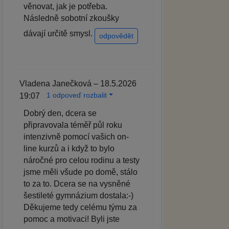
věnovat, jak je potřeba.
Následně sobotní zkoušky
dávají určitě smysl.
odpovědět
Vladena Janečková – 18.5.2026
1 odpoveď rozbalit
19:07
Dobrý den, dcera se
připravovala téměř půl roku
intenzivně pomocí vašich on-
line kurzů a i když to bylo
náročné pro celou rodinu a testy
jsme měli všude po domě, stálo
to za to. Dcera se na vysněné
šestileté gymnázium dostala:-)
Děkujeme tedy celému týmu za
pomoc a motivaci! Byli jste