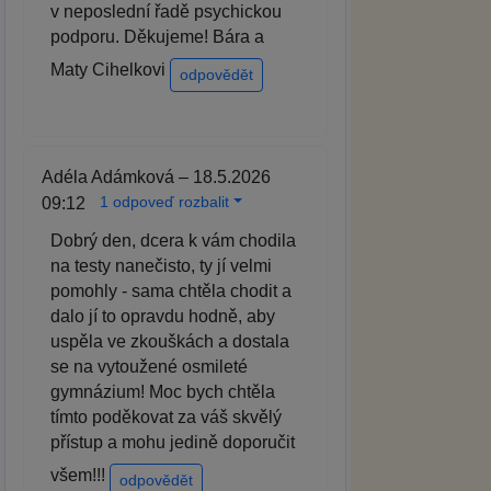
v neposlední řadě psychickou
podporu. Děkujeme! Bára a
Maty Cihelkovi
odpovědět
Adéla Adámková – 18.5.2026
1 odpoveď rozbalit
09:12
Dobrý den, dcera k vám chodila
na testy nanečisto, ty jí velmi
pomohly - sama chtěla chodit a
dalo jí to opravdu hodně, aby
uspěla ve zkouškách a dostala
se na vytoužené osmileté
gymnázium! Moc bych chtěla
tímto poděkovat za váš skvělý
přístup a mohu jedině doporučit
všem!!!
odpovědět