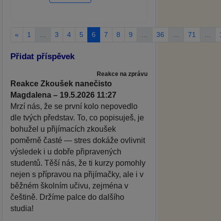
«
1
…
3
4
5
6
7
8
9
…
36
…
71
…
Přidat příspěvek
Reakce na zprávu
Reakce Zkoušek nanečisto
Magdalena – 19.5.2026 11:27
Mrzí nás, že se první kolo nepovedlo
dle tvých představ. To, co popisuješ, je
bohužel u přijímacích zkoušek
poměrně časté — stres dokáže ovlivnit
výsledek i u dobře připravených
studentů. Těší nás, že ti kurzy pomohly
nejen s přípravou na přijímačky, ale i v
běžném školním učivu, zejména v
češtině. Držíme palce do dalšího
studia!