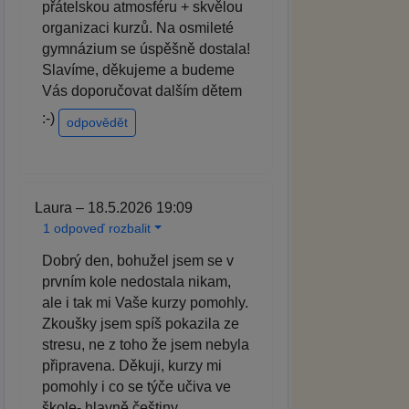
přátelskou atmosféru + skvělou
organizaci kurzů. Na osmileté
gymnázium se úspěšně dostala!
Slavíme, děkujeme a budeme
Vás doporučovat dalším dětem
:-)
odpovědět
Laura – 18.5.2026 19:09
1 odpoveď rozbalit
Dobrý den, bohužel jsem se v
prvním kole nedostala nikam,
ale i tak mi Vaše kurzy pomohly.
Zkoušky jsem spíš pokazila ze
stresu, ne z toho že jsem nebyla
připravena. Děkuji, kurzy mi
pomohly i co se týče učiva ve
škole- hlavně češtiny.