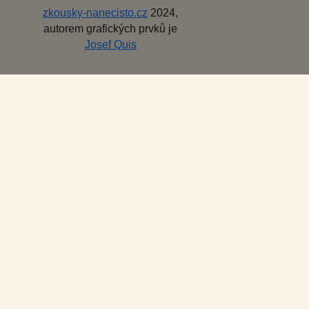
zkousky-nanecisto.cz
2024,
autorem grafických prvků je
Josef Quis