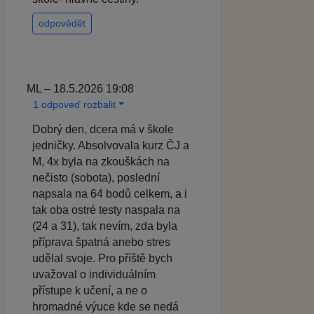
odpovědět
ML – 18.5.2026 19:08
1 odpoveď rozbalit
Dobrý den, dcera má v škole
jedničky. Absolvovala kurz ČJ a
M, 4x byla na zkouškách na
nečisto (sobota), poslední
napsala na 64 bodů celkem, a i
tak oba ostré testy naspala na
(24 a 31), tak nevím, zda byla
příprava špatná anebo stres
udělal svoje. Pro příště bych
uvažoval o individuálním
přístupe k učení, a ne o
hromadné výuce kde se nedá