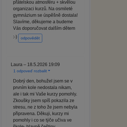
přátelskou atmosféru + skvělou
organizaci kurzů. Na osmileté
gymnázium se úspěšně dostala!
Slavíme, děkujeme a budeme
Vás doporučovat dalším dětem
:-)
odpovědět
Laura – 18.5.2026 19:09
1 odpoveď rozbalit
Dobrý den, bohužel jsem se v
prvním kole nedostala nikam,
ale i tak mi Vaše kurzy pomohly.
Zkoušky jsem spíš pokazila ze
stresu, ne z toho že jsem nebyla
připravena. Děkuji, kurzy mi
pomohly i co se týče učiva ve
škole- hlavně češtiny.