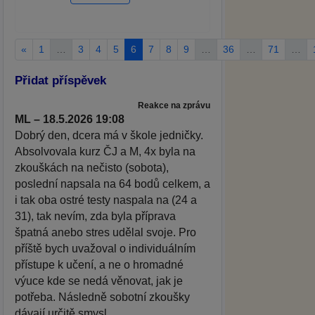
«
1
…
3
4
5
6
7
8
9
…
36
…
71
…
Přidat příspěvek
Reakce na zprávu
ML – 18.5.2026 19:08
Dobrý den, dcera má v škole jedničky.
Absolvovala kurz ČJ a M, 4x byla na
zkouškách na nečisto (sobota),
poslední napsala na 64 bodů celkem, a
i tak oba ostré testy naspala na (24 a
31), tak nevím, zda byla příprava
špatná anebo stres udělal svoje. Pro
příště bych uvažoval o individuálním
přístupe k učení, a ne o hromadné
výuce kde se nedá věnovat, jak je
potřeba. Následně sobotní zkoušky
dávají určitě smysl.