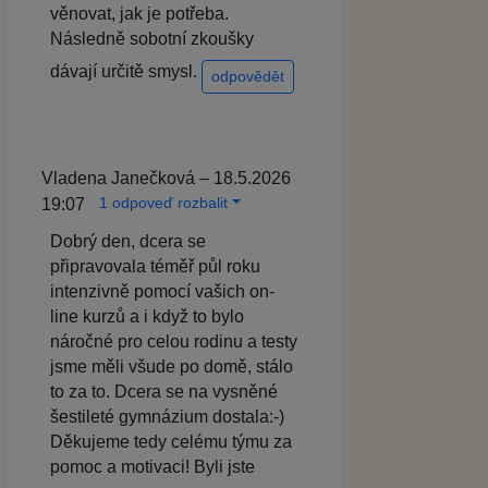
věnovat, jak je potřeba.
Následně sobotní zkoušky
dávají určitě smysl.
odpovědět
Vladena Janečková – 18.5.2026
1 odpoveď rozbalit
19:07
Dobrý den, dcera se
připravovala téměř půl roku
intenzivně pomocí vašich on-
line kurzů a i když to bylo
náročné pro celou rodinu a testy
jsme měli všude po domě, stálo
to za to. Dcera se na vysněné
šestileté gymnázium dostala:-)
Děkujeme tedy celému týmu za
pomoc a motivaci! Byli jste