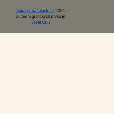
zkousky-nanecisto.cz
2024,
autorem grafických prvků je
Josef Quis