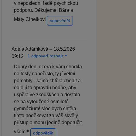
v neposlední řadě psychickou
podporu. Děkujeme! Bára a
Maty Cihelkovi
odpovědět
Adéla Adámková – 18.5.2026
1 odpoveď rozbalit
09:12
Dobrý den, dcera k vám chodila
na testy nanečisto, ty jí velmi
pomohly - sama chtěla chodit a
dalo jí to opravdu hodně, aby
uspěla ve zkouškách a dostala
se na vytoužené osmileté
gymnázium! Moc bych chtěla
tímto poděkovat za váš skvělý
přístup a mohu jedině doporučit
všem!!!
odpovědět