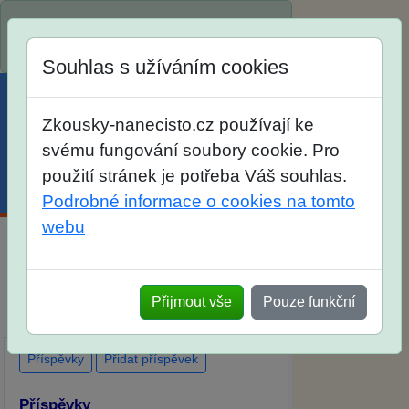
Spustili jsme přihlašování na školní rok
2026/2027!
Souhlas s užíváním cookies
Zkousky-nanecisto.cz používají ke
svému fungování soubory cookie. Pro
použití stránek je potřeba Váš souhlas.
Menu
Účet
Košík
Podrobné informace o cookies na tomto
webu
Diskuse Jak jste dopadli u zkoušek na
SŠ? Vaše ohlasy po skutečných
Přijmout vše
Pouze funkční
přijímacích zkouškách
Příspěvky
Přidat příspěvek
Příspěvky