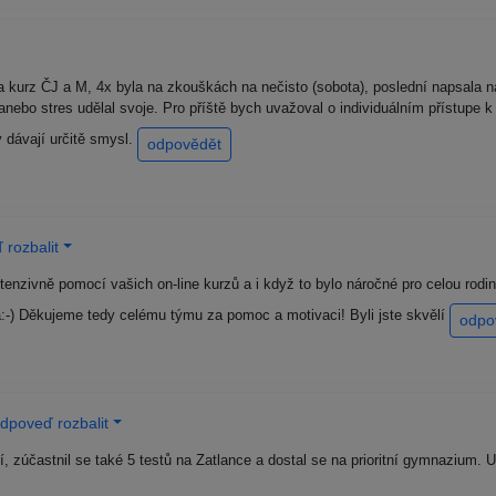
a kurz ČJ a M, 4x byla na zkouškách na nečisto (sobota), poslední napsala na
 anebo stres udělal svoje. Pro příště bych uvažoval o individuálním přístupe
 dávají určitě smysl.
odpovědět
 rozbalit
tenzivně pomocí vašich on-line kurzů a i když to bylo náročné pro celou rodi
:-) Děkujeme tedy celému týmu za pomoc a motivaci! Byli jste skvělí
odpo
dpoveď rozbalit
í, zúčastnil se také 5 testů na Zatlance a dostal se na prioritní gymnazium.