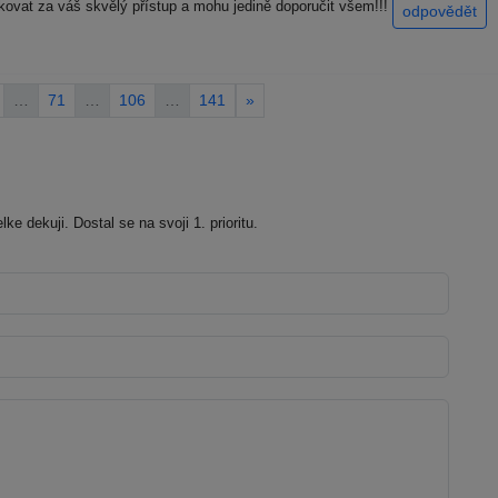
ovat za váš skvělý přístup a mohu jedině doporučit všem!!!
odpovědět
…
71
…
106
…
141
»
 dekuji. Dostal se na svoji 1. prioritu.