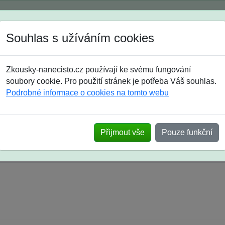
Spustili jsme přihlašování na školní rok 2026/2027!
Souhlas s užíváním cookies
Jak si vybrat
Časté dotazy
Zkousky-nanecisto.cz používají ke svému fungování
8. třída
9. třída
střední
maturanti
soutěže
prázdniny
soubory cookie. Pro použití stránek je potřeba Váš souhlas.
Podrobné informace o cookies na tomto webu
k na SŠ? Vaše ohlasy po skutečných přijímací
Přijmout vše
Pouze funkční