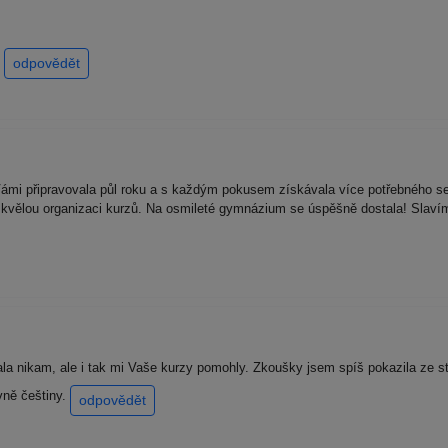
í
odpovědět
ámi připravovala půl roku a s každým pokusem získávala více potřebného se
 skvělou organizaci kurzů. Na osmileté gymnázium se úspěšně dostala! Sla
la nikam, ale i tak mi Vaše kurzy pomohly. Zkoušky jsem spíš pokazila ze str
vně češtiny.
odpovědět