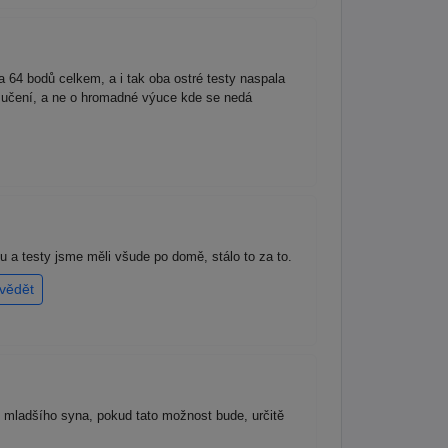
 64 bodů celkem, a i tak oba ostré testy naspala
 k učení, a ne o hromadné výuce kde se nedá
nu a testy jsme měli všude po domě, stálo to za to.
vědět
 U mladšího syna, pokud tato možnost bude, určitě