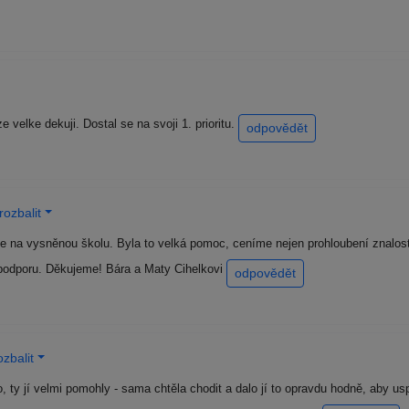
velke dekuji. Dostal se na svoji 1. prioritu.
odpovědět
ozbalit
 se na vysněnou školu. Byla to velká pomoc, ceníme nejen prohloubení znalostí
 podporu. Děkujeme! Bára a Maty Cihelkovi
odpovědět
zbalit
, ty jí velmi pomohly - sama chtěla chodit a dalo jí to opravdu hodně, aby 