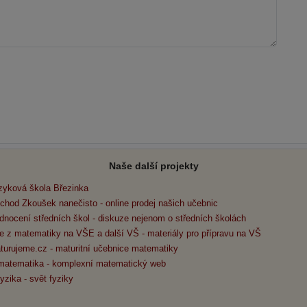
Naše další projekty
zyková škola Březinka
chod Zkoušek nanečisto - online prodej našich učebnic
dnocení středních škol - diskuze nejenom o středních školách
e z matematiky na VŠE a další VŠ - materiály pro přípravu na VŠ
turujeme.cz - maturitní učebnice matematiky
matematika - komplexní matematický web
yzika - svět fyziky