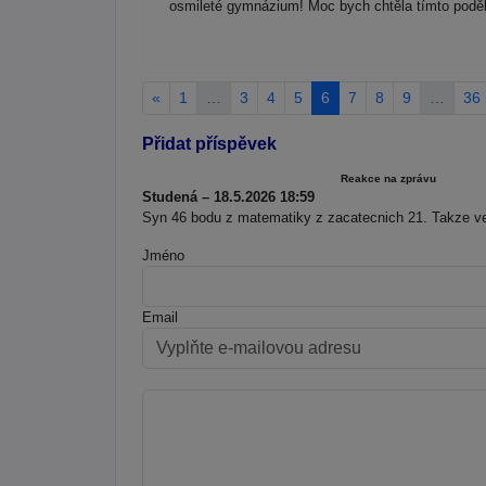
osmileté gymnázium! Moc bych chtěla tímto poděk
«
1
…
3
4
5
6
7
8
9
…
36
Přidat příspěvek
Reakce na zprávu
Studená – 18.5.2026 18:59
Syn 46 bodu z matematiky z zacatecnich 21. Takze velke
Jméno
Email