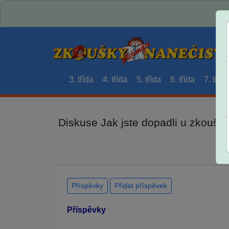
3. třída
4. třída
5. třída
6. třída
7. třída
Diskuse Jak jste dopadli u zkouše
Příspěvky
Přidat příspěvek
Příspěvky