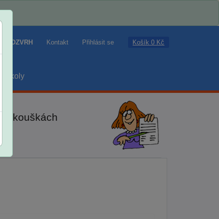
Košík 0 Kč
ROZVRH
Kontakt
Přihlásit se
školy
ch zkouškách