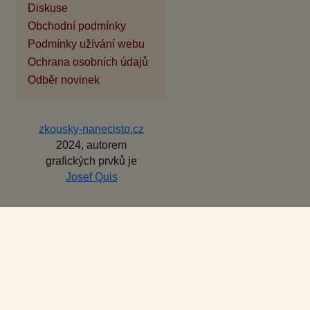
Diskuse
Obchodní podmínky
Podmínky užívání webu
Ochrana osobních údajů
Odběr novinek
zkousky-nanecisto.cz
2024, autorem
grafických prvků je
Josef Quis