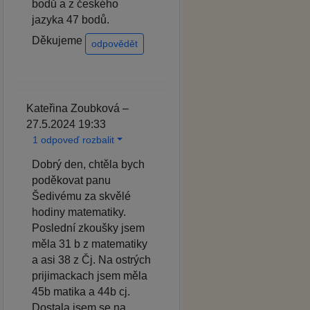
bodů a z českého
jazyka 47 bodů.
Děkujeme
odpovědět
Kateřina Zoubková –
27.5.2024 19:33
1 odpoveď rozbalit
Dobrý den, chtěla bych
poděkovat panu
Šedivému za skvělé
hodiny matematiky.
Poslední zkoušky jsem
měla 31 b z matematiky
a asi 38 z Čj. Na ostrých
prijimackach jsem měla
45b matika a 44b cj.
Dostala jsem se na