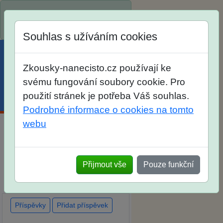
Spustili jsme přihlašování na
školní rok 2026/2027!
Souhlas s užíváním cookies
Zkousky-nanecisto.cz používají ke
svému fungování soubory cookie. Pro
použití stránek je potřeba Váš souhlas.
Menu
Účet
Košík
Podrobné informace o cookies na tomto
webu
Diskuse Jak jste dopadli u
zkoušek na SŠ? Vaše ohlasy
Přijmout vše
Pouze funkční
po skutečných přijímacích
zkouškách
Příspěvky
Přidat příspěvek