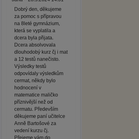
Dobrý den, děkujeme
za pomoc s přípravou
na 8leté gymnázium,
která se vyplatila a
dcera byla přijata.
Dcera absolvovala
dlouhodobý kurz čj i mat
a 12 testů nanečisto.
Výsledky testů
odpovídaly výsledkům
cermat, někdy bylo
hodnocení v
matematice maličko
příznivější než od
cermatu. Především
děkujeme paní učitelce
Anně Bartošové za
vedení kurzu čj.
Přejeme vám do