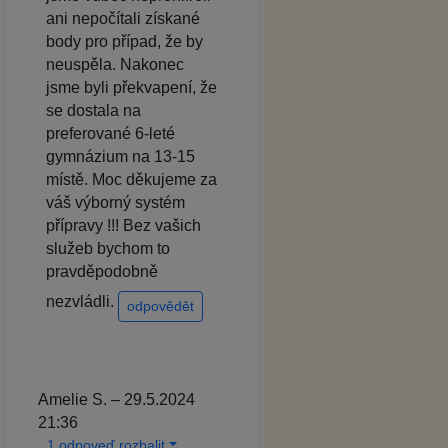
ani nepočítali získané
body pro případ, že by
neuspěla. Nakonec
jsme byli překvapení, že
se dostala na
preferované 6-leté
gymnázium na 13-15
místě. Moc děkujeme za
váš výborný systém
přípravy !!! Bez vašich
služeb bychom to
pravděpodobně
nezvládli.
odpovědět
Amelie S. – 29.5.2024
21:36
1 odpoveď rozbalit