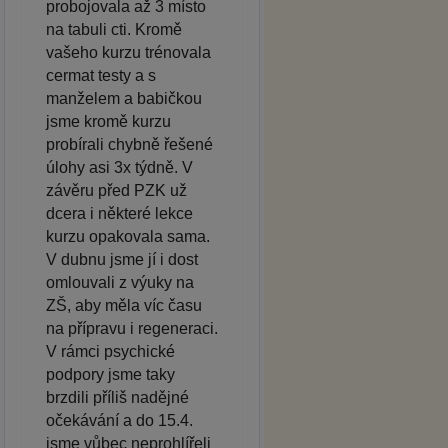
probojovala až 3 místo
na tabuli cti. Kromě
vašeho kurzu trénovala
cermat testy a s
manželem a babičkou
jsme kromě kurzu
probírali chybně řešené
úlohy asi 3x týdně. V
závěru před PZK už
dcera i některé lekce
kurzu opakovala sama.
V dubnu jsme jí i dost
omlouvali z výuky na
ZŠ, aby měla víc času
na přípravu i regeneraci.
V rámci psychické
podpory jsme taky
brzdili příliš nadějné
očekávání a do 15.4.
jsme vůbec neprohlířeli