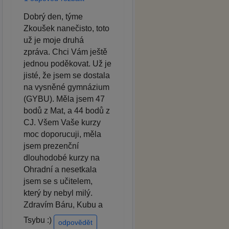
Dobrý den, týme
Zkoušek nanečisto, toto
už je moje druhá
zpráva. Chci Vám ještě
jednou poděkovat. Už je
jisté, že jsem se dostala
na vysněné gymnázium
(GYBU). Měla jsem 47
bodů z Mat, a 44 bodů z
CJ. Všem Vaše kurzy
moc doporucuji, měla
jsem prezenční
dlouhodobé kurzy na
Ohradní a nesetkala
jsem se s učitelem,
který by nebyl milý.
Zdravím Báru, Kubu a
Tsybu :)
odpovědět