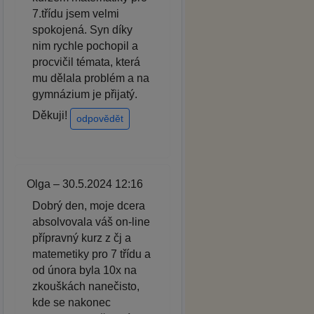
7.třídu jsem velmi
spokojená. Syn díky
nim rychle pochopil a
procvičil témata, která
mu dělala problém a na
gymnázium je přijatý.
Děkuji!
odpovědět
Olga – 30.5.2024 12:16
Dobrý den, moje dcera
absolvovala váš on-line
přípravný kurz z čj a
matemetiky pro 7 třídu a
od února byla 10x na
zkouškách nanečisto,
kde se nakonec