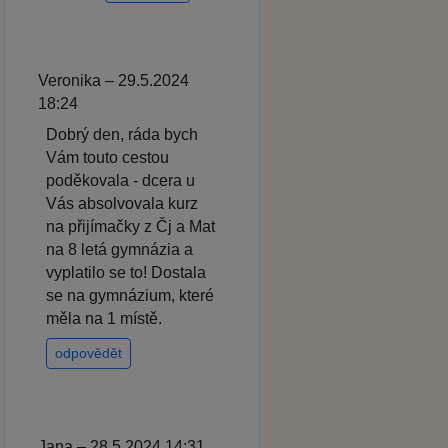
Veronika – 29.5.2024
18:24
Dobrý den, ráda bych
Vám touto cestou
poděkovala - dcera u
Vás absolvovala kurz
na přijímačky z Čj a Mat
na 8 letá gymnázia a
vyplatilo se to! Dostala
se na gymnázium, které
měla na 1 místě.
odpovědět
Jana – 28.5.2024 14:31