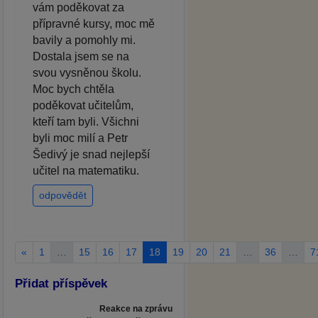
vám poděkovat za
přípravné kursy, moc mě
bavily a pomohly mi.
Dostala jsem se na
svou vysněnou školu.
Moc bych chtěla
poděkovat učitelům,
kteří tam byli. Všichni
byli moc milí a Petr
Šedivý je snad nejlepší
učitel na matematiku.
odpovědět
«
1
…
15
16
17
18
19
20
21
…
36
…
7
Přidat příspěvek
Reakce na zprávu