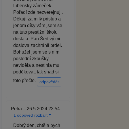
Libensky zámeček.
Pořadí zde nezverejnuji.
Děkuji za milý pristup a
jenom díky vám jsem se
na tuto prestižní školu
dostala. Pan Šedivý mi
doslova zachránil prdel.
Bohužel jsem se s nim
poslední zkoušky
neviděla a nestihla mu
poděkovat, tak snad si
toto přečte.
odpovědět
Petra – 26.5.2024 23:54
1 odpoveď rozbalit
Dobrý den, chtěla bych