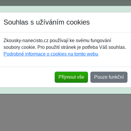
Spustili jsme přihlašování na školní rok 2026/2027!
Souhlas s užíváním cookies
Jak si vybrat
Časté dotazy
Zkousky-nanecisto.cz používají ke svému fungování
8. třída
9. třída
střední
maturanti
soutěže
prázdniny
soubory cookie. Pro použití stránek je potřeba Váš souhlas.
Podrobné informace o cookies na tomto webu
k na SŠ? Vaše ohlasy po skutečných přijímací
Přijmout vše
Pouze funkční