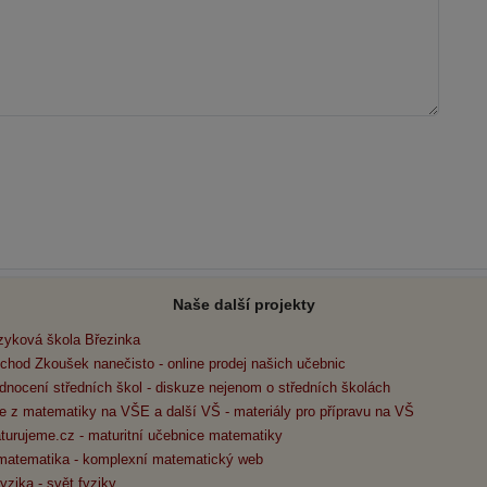
Naše další projekty
zyková škola Březinka
chod Zkoušek nanečisto - online prodej našich učebnic
dnocení středních škol - diskuze nejenom o středních školách
e z matematiky na VŠE a další VŠ - materiály pro přípravu na VŠ
turujeme.cz - maturitní učebnice matematiky
matematika - komplexní matematický web
yzika - svět fyziky