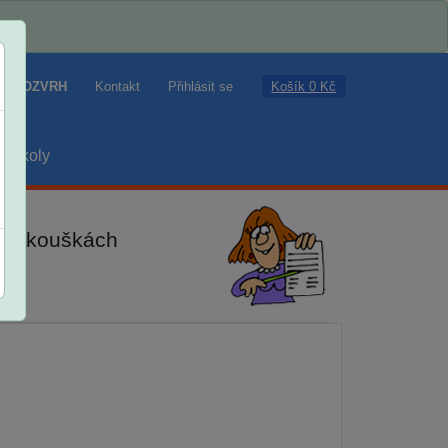
Košík 0 Kč
ROZVRH
Kontakt
Přihlásit se
školy
ch zkouškách