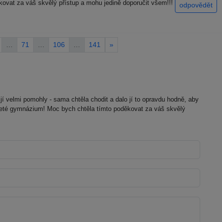
ovat za váš skvělý přístup a mohu jedině doporučit všem!!!
odpovědět
…
71
…
106
…
141
»
jí velmi pomohly - sama chtěla chodit a dalo jí to opravdu hodně, aby
leté gymnázium! Moc bych chtěla tímto poděkovat za váš skvělý