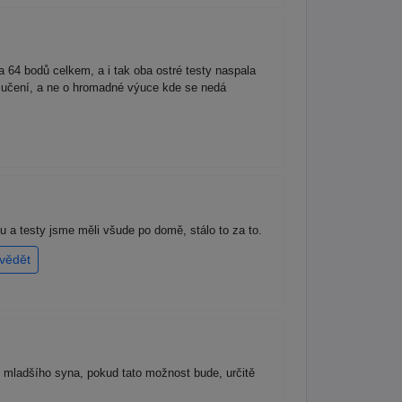
 64 bodů celkem, a i tak oba ostré testy naspala
 k učení, a ne o hromadné výuce kde se nedá
nu a testy jsme měli všude po domě, stálo to za to.
vědět
 U mladšího syna, pokud tato možnost bude, určitě