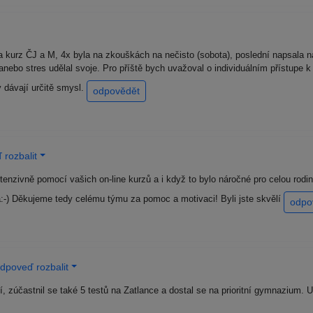
a kurz ČJ a M, 4x byla na zkouškách na nečisto (sobota), poslední napsala na
 anebo stres udělal svoje. Pro příště bych uvažoval o individuálním přístupe
 dávají určitě smysl.
odpovědět
 rozbalit
tenzivně pomocí vašich on-line kurzů a i když to bylo náročné pro celou rodi
:-) Děkujeme tedy celému týmu za pomoc a motivaci! Byli jste skvělí
odpo
dpoveď rozbalit
í, zúčastnil se také 5 testů na Zatlance a dostal se na prioritní gymnazium.