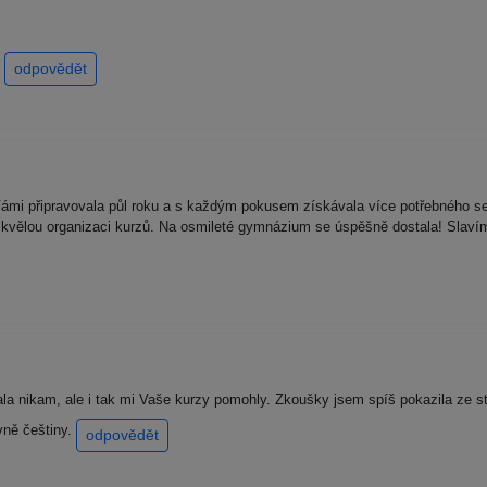
í
odpovědět
ámi připravovala půl roku a s každým pokusem získávala více potřebného se
 skvělou organizaci kurzů. Na osmileté gymnázium se úspěšně dostala! Sla
la nikam, ale i tak mi Vaše kurzy pomohly. Zkoušky jsem spíš pokazila ze str
vně češtiny.
odpovědět