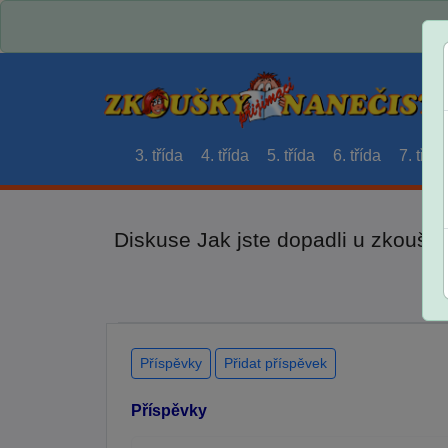
3. třída
4. třída
5. třída
6. třída
7. třída
Diskuse Jak jste dopadli u zkouše
Příspěvky
Přidat příspěvek
Příspěvky