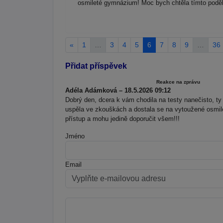
osmileté gymnázium! Moc bych chtěla tímto poděk
«
1
…
3
4
5
6
7
8
9
…
36
Přidat příspěvek
Reakce na zprávu
Adéla Adámková – 18.5.2026 09:12
Dobrý den, dcera k vám chodila na testy nanečisto, ty 
uspěla ve zkouškách a dostala se na vytoužené osmi
přístup a mohu jedině doporučit všem!!!
Jméno
Email