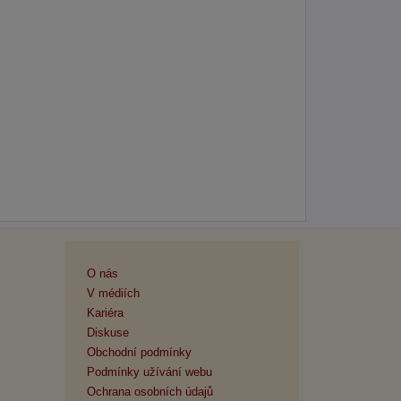
O nás
V médiích
Kariéra
Diskuse
Obchodní podmínky
Podmínky užívání webu
Ochrana osobních údajů