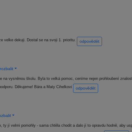
velke dekuji. Dostal se na svoji 1. prioritu.
odpovědět
ozbalit
 se na vysněnou školu. Byla to velká pomoc, ceníme nejen prohloubení znalostí
 podporu. Děkujeme! Bára a Maty Cihelkovi
odpovědět
zbalit
, ty jí velmi pomohly - sama chtěla chodit a dalo jí to opravdu hodně, aby 