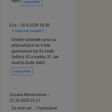
lepší
odpovědět
Eva – 10.4.2026 16:36
1 odpoveď rozbalit
Dnešní výsledek syna na
přijímačkách na 4 leté
gymnázium byl 81 bodů.
čeština 43 a matika 37, tak
snad to bude stačit
odpovědět
Zuzana Moravcikova –
21.10.2025 21:17
Za mně ne! ..."Vvyhozené