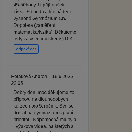
45-50body. U přijímaček
získal 96 bodů a tím pádem
vysněné Gymnázium Ch.
Dopplera (zaměření
matematika/fyzika). Děkujeme
tedy za všechny středy;) D.K.
odpovědět
Polaková Andrea – 18.6.2025
22:05
Dobrý den, moc děkujeme za
přípravu na dlouhodobých
kurzech pro 5. ročník. Syn se
dostal na gymnázium s první
prioritou. Nápomocná mu byla
i výuková videa, na kterých si