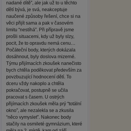
nadané dítě”, ale jak už to u těchto
dětí bývá, je svá, neakceptuje
naučené způsoby řešení, chce si na
věci přijít sama a pak v časovém
limitu “nestíhá”. Při přípravě jsme
prošli situacemi, kdy už byly slzy,
pocit, že to opravdu nemá cenu…
Počáteční body, kterých dokázala
dosáhnout, byly doslova mizerné.
Týmu přijímacích zkoušek nanečisto
bych chtěla poděkovat především za
povzbuzující hodnocení dětí. To
dceru vždy nakoplo a chtěla
pokračovat, postupně se učila
pracovat s časem. U ostrých
přijímacích zkoušek měla prý “totální
okno”, ale nezalekla se a zkusila
“něco vymyslet”. Nakonec body
stačily na osmileté gymnázium, které
měla na 2. místě, kam od září