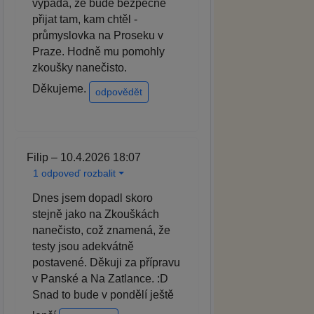
vypadá, že bude bezpečně
přijat tam, kam chtěl -
průmyslovka na Proseku v
Praze. Hodně mu pomohly
zkoušky nanečisto.
Děkujeme.
odpovědět
Filip – 10.4.2026 18:07
1 odpoveď rozbalit
Dnes jsem dopadl skoro
stejně jako na Zkouškách
nanečisto, což znamená, že
testy jsou adekvátně
postavené. Děkuji za přípravu
v Panské a Na Zatlance. :D
Snad to bude v pondělí ještě