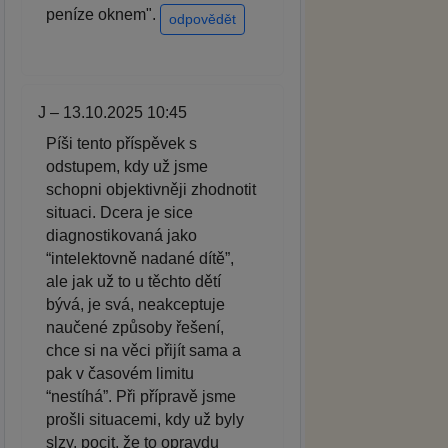
peníze oknem".
odpovědět
J – 13.10.2025 10:45
Píši tento příspěvek s
odstupem, kdy už jsme
schopni objektivněji zhodnotit
situaci. Dcera je sice
diagnostikovaná jako
“intelektovně nadané dítě”,
ale jak už to u těchto dětí
bývá, je svá, neakceptuje
naučené způsoby řešení,
chce si na věci přijít sama a
pak v časovém limitu
“nestíhá”. Při přípravě jsme
prošli situacemi, kdy už byly
slzy, pocit, že to opravdu