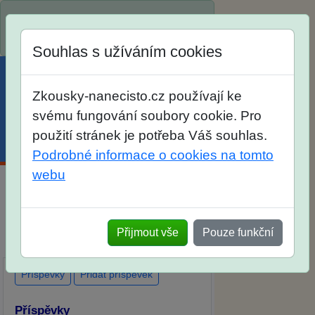
Spustili jsme přihlašování na školní
rok 2026/2027!
Souhlas s užíváním cookies
Zkousky-nanecisto.cz používají ke
svému fungování soubory cookie. Pro
použití stránek je potřeba Váš souhlas.
Menu
Účet
Košík
Podrobné informace o cookies na tomto
webu
Diskuse Jak jste dopadli u zkoušek
na SŠ? Vaše ohlasy po skutečných
Přijmout vše
Pouze funkční
přijímacích zkouškách
Příspěvky
Přidat příspěvek
Příspěvky