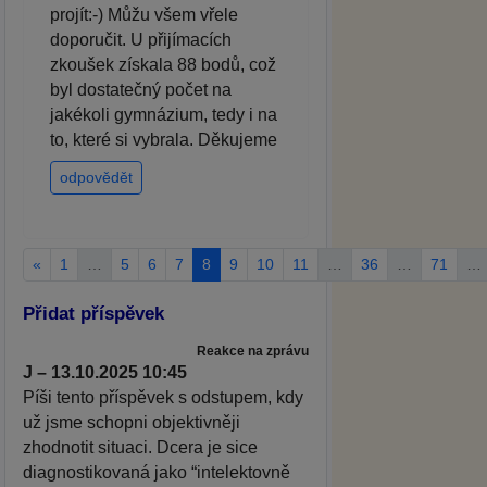
projít:-) Můžu všem vřele
doporučit. U přijímacích
zkoušek získala 88 bodů, což
byl dostatečný počet na
jakékoli gymnázium, tedy i na
to, které si vybrala. Děkujeme
odpovědět
«
1
…
5
6
7
8
9
10
11
…
36
…
71
…
Přidat příspěvek
Reakce na zprávu
J – 13.10.2025 10:45
Píši tento příspěvek s odstupem, kdy
už jsme schopni objektivněji
zhodnotit situaci. Dcera je sice
diagnostikovaná jako “intelektovně