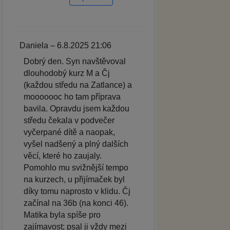
Daniela – 6.8.2025 21:06
Dobrý den. Syn navštěvoval
dlouhodobý kurz M a Čj
(každou středu na Zatlance) a
mooooooc ho tam příprava
bavila. Opravdu jsem každou
středu čekala v podvečer
vyčerpané dítě a naopak,
vyšel nadšený a plný dalších
věcí, které ho zaujaly.
Pomohlo mu svižnější tempo
na kurzech, u přijímaček byl
díky tomu naprosto v klidu. Čj
začínal na 36b (na konci 46).
Matika byla spíše pro
zajímavost; psal ji vždy mezi