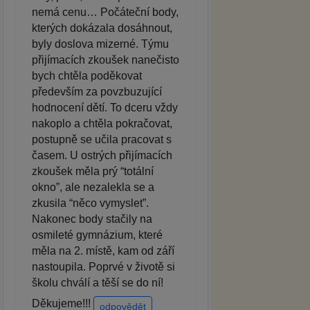
nemá cenu… Počáteční body,
kterých dokázala dosáhnout,
byly doslova mizerné. Týmu
přijímacích zkoušek nanečisto
bych chtěla poděkovat
především za povzbuzující
hodnocení dětí. To dceru vždy
nakoplo a chtěla pokračovat,
postupně se učila pracovat s
časem. U ostrých přijímacích
zkoušek měla prý “totální
okno”, ale nezalekla se a
zkusila “něco vymyslet”.
Nakonec body stačily na
osmileté gymnázium, které
měla na 2. místě, kam od září
nastoupila. Poprvé v životě si
školu chválí a těší se do ní!
Děkujeme!!!
odpovědět