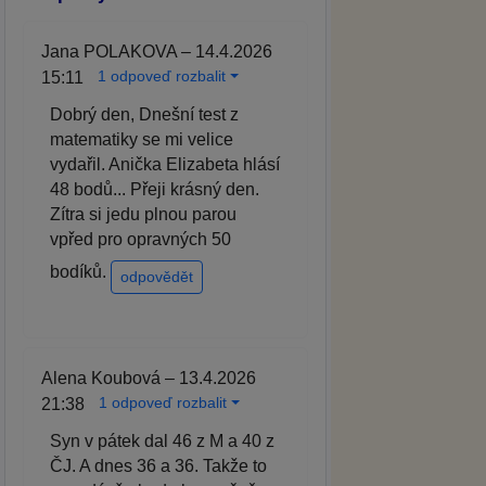
Jana POLAKOVA – 14.4.2026
1 odpoveď rozbalit
15:11
Dobrý den, Dnešní test z
matematiky se mi velice
vydařil. Anička Elizabeta hlásí
48 bodů... Přeji krásný den.
Zítra si jedu plnou parou
vpřed pro opravných 50
bodíků.
odpovědět
Alena Koubová – 13.4.2026
1 odpoveď rozbalit
21:38
Syn v pátek dal 46 z M a 40 z
ČJ. A dnes 36 a 36. Takže to