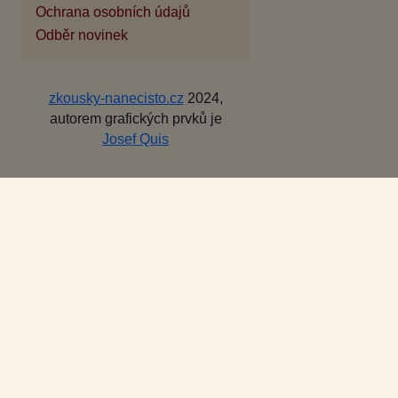
Ochrana osobních údajů
Odběr novinek
zkousky-nanecisto.cz
2024,
autorem grafických prvků je
Josef Quis