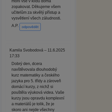
mohl vše v klidu doma
zopakovat. Děkujeme všem
učitelům za skvělý přístup a
vysvětlení všech záludnosti.
A.P.
odpovědět
Kamila Svobodová – 11.6.2025
17:33
Dobrý den, dcera
navštěvovala dlouhodobý
kurz matematiky a českého
jazyka pro 5. třídy a zároveň
domácí kurzy, z nichž si
pouštěla výuková videa. Vaše
kurzy jsou opravdu komplexní
a materiálů je tolik, že je
skoro ani nejde všechny