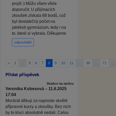
projít:-) Můžu všem vřele
doporučit. U přijímacích
zkoušek získala 88 bodů, což
byl dostatečný počet na
jakékoli gymnázium, tedy i na
to, které si vybrala. Děkujeme
odpovědět
«
1
…
5
6
7
8
9
10
11
…
36
…
71
…
Přidat příspěvek
Reakce na zprávu
Veronika Kobesová – 11.6.2025
17:04
Mockrát děkuji za naprosto skvělé
přípravné kurzy a zkoušky. Bez nich
by to kluci absolutně nedali. Celou