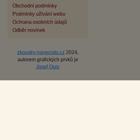
Obchodní podmínky
Podmínky užívání webu
Ochrana osobních údajů
Odběr novinek
zkousky-nanecisto.cz
2024,
autorem grafických prvků je
Josef Quis