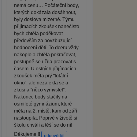
nemá cenu… Počáteční body,
kterých dokázala dosáhnout,
byly doslova mizerné. Týmu
přijímacích zkoušek nanečisto
bych chtěla poděkovat
především za povzbuzující
hodnocení dětí. To dceru vždy
nakoplo a chtěla pokračovat,
postupně se učila pracovat s
časem. U ostrých přijímacích
zkoušek měla prý “totální
okno”, ale nezalekla se a
zkusila “něco vymyslet”.
Nakonec body stačily na
osmileté gymnázium, které
měla na 2. místě, kam od září
nastoupila. Poprvé v životě si
školu chválí a těší se do ní!
Děkujeme!!!
odpovědět