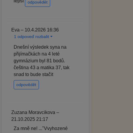
lepší
odpovědět
Eva – 10.4.2026 16:36
1 odpoveď rozbalit
Dnešní výsledek syna na
přijímačkách na 4 leté
gymnázium byl 81 bodů.
čeština 43 a matika 37, tak
snad to bude stačit
odpovědět
Zuzana Moravcikova –
21.10.2025 21:17
Za mně ne! ..."Vvyhozené