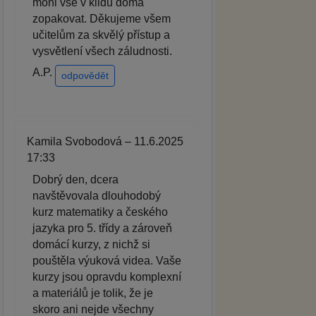
mohl vše v klidu doma
zopakovat. Děkujeme všem
učitelům za skvělý přístup a
vysvětlení všech záludnosti.
A.P.
odpovědět
Kamila Svobodová – 11.6.2025
17:33
Dobrý den, dcera
navštěvovala dlouhodobý
kurz matematiky a českého
jazyka pro 5. třídy a zároveň
domácí kurzy, z nichž si
pouštěla výuková videa. Vaše
kurzy jsou opravdu komplexní
a materiálů je tolik, že je
skoro ani nejde všechny