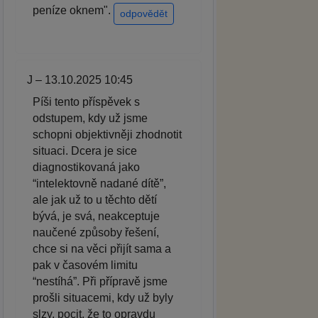
peníze oknem".
odpovědět
J – 13.10.2025 10:45
Píši tento příspěvek s
odstupem, kdy už jsme
schopni objektivněji zhodnotit
situaci. Dcera je sice
diagnostikovaná jako
“intelektovně nadané dítě”,
ale jak už to u těchto dětí
bývá, je svá, neakceptuje
naučené způsoby řešení,
chce si na věci přijít sama a
pak v časovém limitu
“nestíhá”. Při přípravě jsme
prošli situacemi, kdy už byly
slzy, pocit, že to opravdu