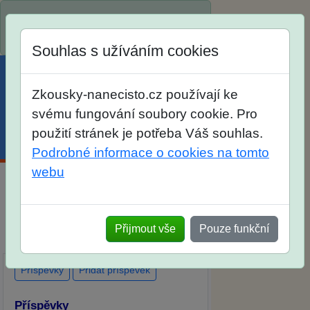
Spustili jsme přihlašování na školní
rok 2026/2027!
Souhlas s užíváním cookies
Zkousky-nanecisto.cz používají ke
svému fungování soubory cookie. Pro
použití stránek je potřeba Váš souhlas.
Menu
Účet
Košík
Podrobné informace o cookies na tomto
webu
Diskuse Jak jste dopadli u zkoušek
na SŠ? Vaše ohlasy po skutečných
Přijmout vše
Pouze funkční
přijímacích zkouškách
Příspěvky
Přidat příspěvek
Příspěvky