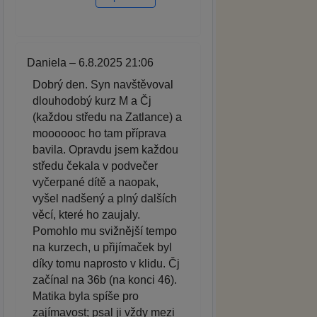
Daniela – 6.8.2025 21:06
Dobrý den. Syn navštěvoval
dlouhodobý kurz M a Čj
(každou středu na Zatlance) a
mooooooc ho tam příprava
bavila. Opravdu jsem každou
středu čekala v podvečer
vyčerpané dítě a naopak,
vyšel nadšený a plný dalších
věcí, které ho zaujaly.
Pomohlo mu svižnější tempo
na kurzech, u přijímaček byl
díky tomu naprosto v klidu. Čj
začínal na 36b (na konci 46).
Matika byla spíše pro
zajímavost; psal ji vždy mezi