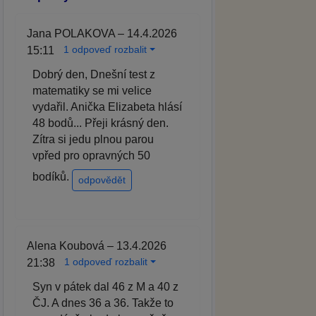
Jana POLAKOVA – 14.4.2026
1 odpoveď rozbalit
15:11
Dobrý den, Dnešní test z
matematiky se mi velice
vydařil. Anička Elizabeta hlásí
48 bodů... Přeji krásný den.
Zítra si jedu plnou parou
vpřed pro opravných 50
bodíků.
odpovědět
Alena Koubová – 13.4.2026
1 odpoveď rozbalit
21:38
Syn v pátek dal 46 z M a 40 z
ČJ. A dnes 36 a 36. Takže to