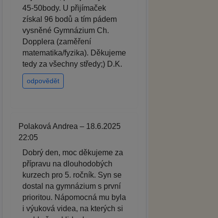
45-50body. U přijímaček
získal 96 bodů a tím pádem
vysněné Gymnázium Ch.
Dopplera (zaměření
matematika/fyzika). Děkujeme
tedy za všechny středy;) D.K.
odpovědět
Polaková Andrea – 18.6.2025
22:05
Dobrý den, moc děkujeme za
přípravu na dlouhodobých
kurzech pro 5. ročník. Syn se
dostal na gymnázium s první
prioritou. Nápomocná mu byla
i výuková videa, na kterých si