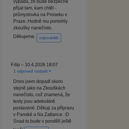
vypadá, že bude bezpečně
přijat tam, kam chtěl -
průmyslovka na Proseku v
Praze. Hodně mu pomohly
zkoušky nanečisto.
Děkujeme.
odpovědět
Filip – 10.4.2026 18:07
1 odpoveď rozbalit
Dnes jsem dopadl skoro
stejně jako na Zkouškách
nanečisto, což znamená, že
testy jsou adekvátně
postavené. Děkuji za přípravu
v Panské a Na Zatlance. :D
Snad to bude v pondělí ještě