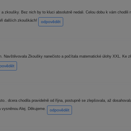
 a zkoušky. Bez nich by to kluci absolutně nedali. Celou dobu k vám chodili r
ři dalších zkouškách!
odpovědět
. Navštěvovala Zkoušky nanečisto a počítala matematické úlohy XXL. Ke zk
povědět
to.. dcera chodila pravidelně od října, postupně se zlepšovala, až dosahova
a vysněnou Alej. Děkujeme.
odpovědět