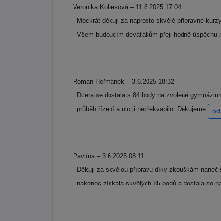
Veronika Kobesová – 11.6.2025 17:04
Mockrát děkuji za naprosto skvělé přípravné kurzy
Všem budoucím deváťákům přeji hodně úspěchu p
Roman Heřmánek – 3.6.2025 18:32
Dcera se dostala s 84 body na zvolené gymnázium
průběh řízení a nic ji nepřekvapilo. Děkujeme
od
Pavlína – 3.6.2025 08:11
Děkuji za skvělou přípravu díky zkouškám nanečis
nakonec získala skvělých 85 bodů a dostala se n