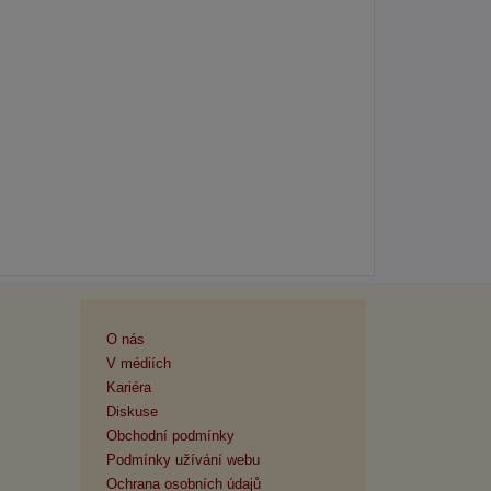
O nás
V médiích
Kariéra
Diskuse
Obchodní podmínky
Podmínky užívání webu
Ochrana osobních údajů