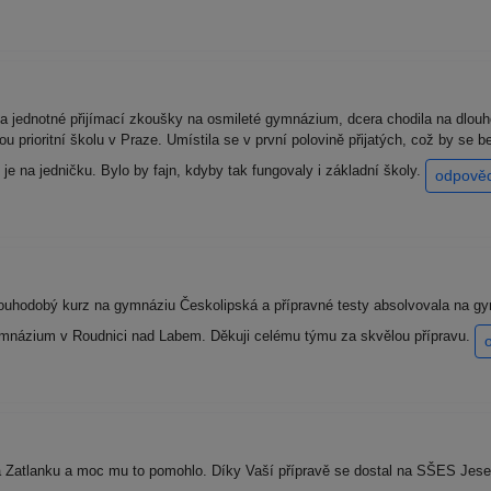
a jednotné přijímací zkoušky na osmileté gymnázium, dcera chodila na dlouh
svou prioritní školu v Praze. Umístila se v první polovině přijatých, což by se
je na jedničku. Bylo by fajn, kdyby tak fungovaly i základní školy.
odpově
uhodobý kurz na gymnáziu Českolipská a přípravné testy absolvovala na gym
 Gymnázium v Roudnici nad Labem. Děkuji celému týmu za skvělou přípravu.
a Zatlanku a moc mu to pomohlo. Díky Vaší přípravě se dostal na SŠES Jesen