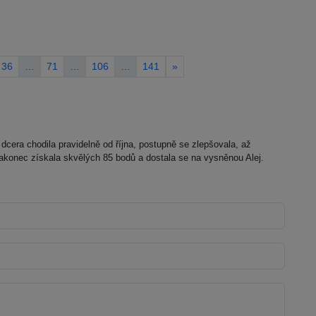
36
…
71
…
106
…
141
»
dcera chodila pravidelně od října, postupně se zlepšovala, až
akonec získala skvělých 85 bodů a dostala se na vysněnou Alej.