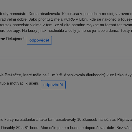
testy nanecisto. Dcera absolvovala 10 pokusu v poslednim mesici, v zaver
porad velmi dobre. Jako prioritu 1 mela PORG v Libni, kde se nakonec o fous
ousek nanecisto vidime v tom, ze si dite paradne zvykne na format testovani, 
tere postupy. Na kurzy jinak nechodila a ucily jsme se jen spolu doma. Testy
re❤️ Dekujeme!!
odpovědět
a Pražačce, které měla na 1. místě. Absolvovala dlouhodobý kurz i zkoušky 
tup a motivaci k učení.
odpovědět
vné kurzy na Zatlanku a také tam absolvovaly 10 Zkoušek nanečisto. Příprava
Dosáhly 89 a 81 bodu. Moc děkujeme a budeme doporučovat dále. Bez vás b