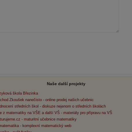
Naše další projekty
zyková škola Březinka
chod Zkoušek nanečisto - online prodej našich učebnic
dnocení středních škol - diskuze nejenom o středních školách
e z matematiky na VŠE a další VŠ - materiály pro přípravu na VŠ
turujeme.cz - maturitní učebnice matematiky
matematika - komplexní matematický web