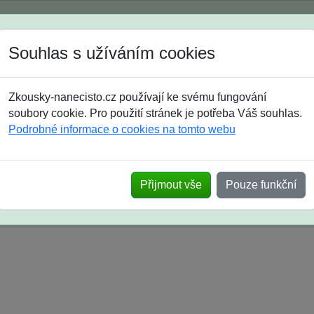
Spustili jsme přihlašování na školní rok 2026/2027!
Souhlas s užíváním cookies
Jak si vybrat
Časté dotazy
Zkousky-nanecisto.cz používají ke svému fungování
8. třída
9. třída
střední
maturanti
soutěže
prázdniny
soubory cookie. Pro použití stránek je potřeba Váš souhlas.
Podrobné informace o cookies na tomto webu
k na SŠ? Vaše ohlasy po skutečných přijímací
Přijmout vše
Pouze funkční