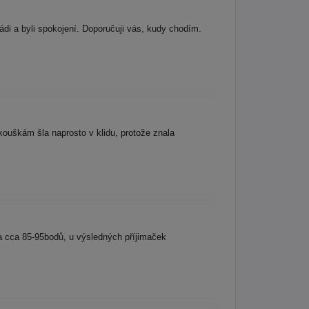
ádi a byli spokojení. Doporučuji vás, kudy chodím.
ouškám šla naprosto v klidu, protože znala
la cca 85-95bodů, u výsledných příjimaček