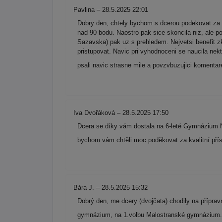
Pavlina – 28.5.2025 22:01
Dobry den, chtely bychom s dcerou podekovat za 
nad 90 bodu. Naostro pak sice skoncila niz, ale 
Sazavska) pak uz s prehledem. Nejvetsi benefit zk
pristupovat. Navic pri vyhodnoceni se naucila nek
psali navic strasne mile a povzvbuzujici komenta
Iva Dvořáková – 28.5.2025 17:50
Dcera se díky vám dostala na 6-leté Gymnázium N
bychom vám chtěli moc poděkovat za kvalitní přís
Bára J. – 28.5.2025 15:32
Dobrý den, me dcery (dvojčata) chodily na přípra
gymnázium, na 1.volbu Malostranské gymnázium. 