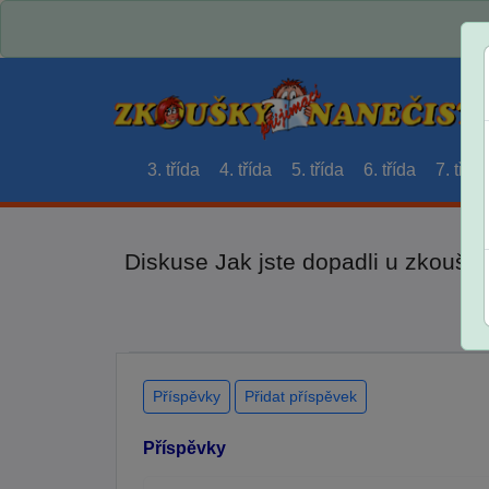
3. třída
4. třída
5. třída
6. třída
7. třída
Diskuse Jak jste dopadli u zkouše
Příspěvky
Přidat příspěvek
Příspěvky