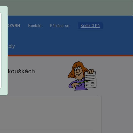
Košík 0 Kč
ROZVRH
Kontakt
Přihlásit se
školy
ch zkouškách