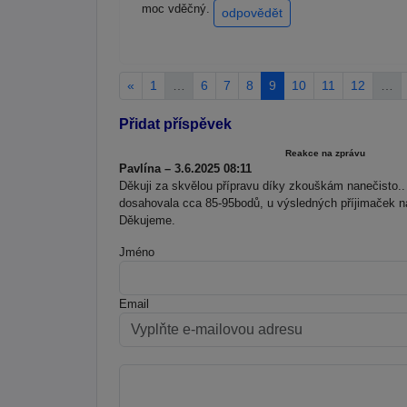
moc vděčný.
odpovědět
«
1
…
6
7
8
9
10
11
12
…
Přidat příspěvek
Reakce na zprávu
Pavlína – 3.6.2025 08:11
Děkuji za skvělou přípravu díky zkouškám nanečisto.. 
dosahovala cca 85-95bodů, u výsledných příjimaček n
Děkujeme.
Jméno
Email