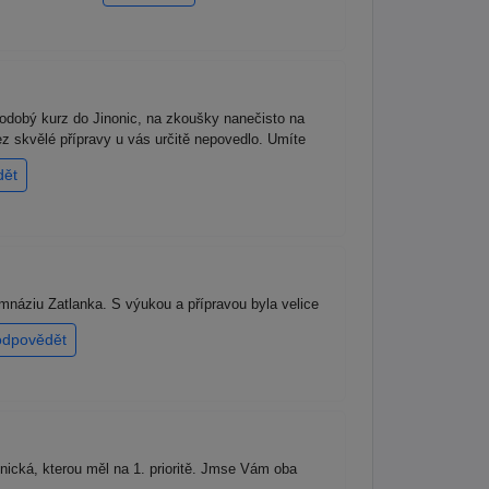
odobý kurz do Jinonic, na zkoušky nanečisto na
 bez skvělé přípravy u vás určitě nepovedlo. Umíte
dět
náziu Zatlanka. S výukou a přípravou byla velice
odpovědět
ická, kterou měl na 1. prioritě. Jmse Vám oba