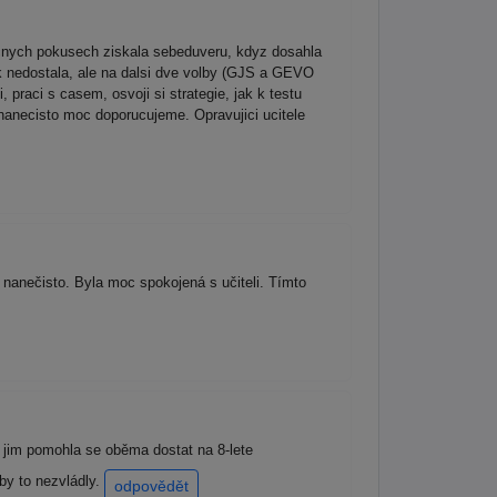
ecnych pokusech ziskala sebeduveru, kdyz dosahla
ek nedostala, ale na dalsi dve volby (GJS a GEVO
praci s casem, osvoji si strategie, jak k testu
 nanecisto moc doporucujeme. Opravujici ucitele
nanečisto. Byla moc spokojená s učiteli. Tímto
 jim pomohla se oběma dostat na 8-lete
y to nezvládly.
odpovědět