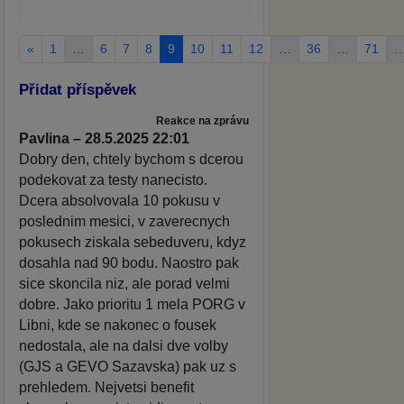
«
1
…
6
7
8
9
10
11
12
…
36
…
71
Přidat příspěvek
Reakce na zprávu
Pavlina – 28.5.2025 22:01
Dobry den, chtely bychom s dcerou
podekovat za testy nanecisto.
Dcera absolvovala 10 pokusu v
poslednim mesici, v zaverecnych
pokusech ziskala sebeduveru, kdyz
dosahla nad 90 bodu. Naostro pak
sice skoncila niz, ale porad velmi
dobre. Jako prioritu 1 mela PORG v
Libni, kde se nakonec o fousek
nedostala, ale na dalsi dve volby
(GJS a GEVO Sazavska) pak uz s
prehledem. Nejvetsi benefit