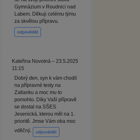
Gymnázium v Roudnici nad
Labem. Děkuji celému týmu
za skvělou přípravu.
odpovědět
Kateřina Novotná – 23.5.2025
11:15
Dobrý den, syn k vám chodil
na přípravné testy na
Zatlanku a moc mu to
pomohlo. Díky Vaší přípravě
se dostal na SŠES
Jesenická, kterou měl na 1.
prioritě. Jmse Vám oba moc
vděčný.
odpovědět