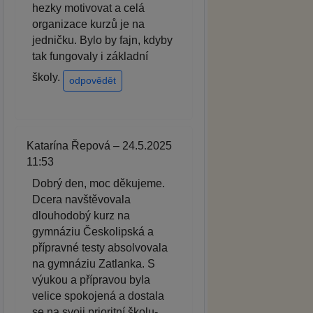
hezky motivovat a celá
organizace kurzů je na
jedničku. Bylo by fajn, kdyby
tak fungovaly i základní
školy.
odpovědět
Katarína Řepová – 24.5.2025
11:53
Dobrý den, moc děkujeme.
Dcera navštěvovala
dlouhodobý kurz na
gymnáziu Českolipská a
přípravné testy absolvovala
na gymnáziu Zatlanka. S
výukou a přípravou byla
velice spokojená a dostala
se na svoji prioritní školu-