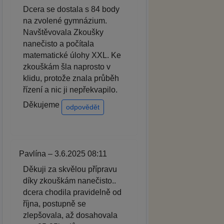
Dcera se dostala s 84 body
na zvolené gymnázium.
Navštěvovala Zkoušky
nanečisto a počítala
matematické úlohy XXL. Ke
zkouškám šla naprosto v
klidu, protože znala průběh
řízení a nic ji nepřekvapilo.
Děkujeme
odpovědět
Pavlína – 3.6.2025 08:11
Děkuji za skvělou přípravu
díky zkouškám nanečisto..
dcera chodila pravidelně od
října, postupně se
zlepšovala, až dosahovala