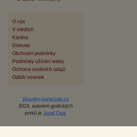
O nás
V médiích
Kariéra
Diskuse
Obchodní podmínky
Podmínky užívání webu
Ochrana osobních údajů
Odběr novinek
zkousky-nanecisto.cz
2024, autorem grafických
prvků je
Josef Quis