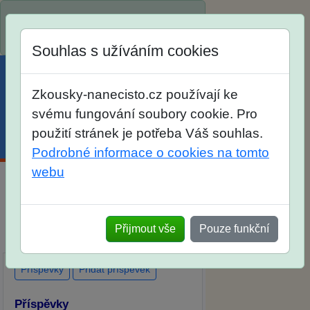
Spustili jsme přihlašování na školní
rok 2026/2027!
Souhlas s užíváním cookies
Zkousky-nanecisto.cz používají ke
svému fungování soubory cookie. Pro
použití stránek je potřeba Váš souhlas.
Menu
Účet
Košík
Podrobné informace o cookies na tomto
webu
Diskuse Jak jste dopadli u zkoušek
na SŠ? Vaše ohlasy po skutečných
Přijmout vše
Pouze funkční
přijímacích zkouškách
Příspěvky
Přidat příspěvek
Příspěvky