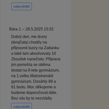
odpovědět
Bára J. – 28.5.2025 15:32
Dobrý den, me dcery
(dvojčata) chodily na
přípravné kurzy na Zatlanku
a také tam absolvovaly 10
Zkoušek nanečisto. Příprava
jim pomohla se oběma
dostat na 8-lete gymnázium,
na 1.volbu Malostranské
gymnázium. Dosáhly 89 a
81 bodu. Moc děkujeme a
budeme doporučovat dále.
Bez vás by to nezvládly.
odpovědět