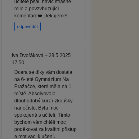
ucitele psali navic strasne
mile a povzvbuzujici
komentare❤️ Dekujeme!!
odpovědět
Iva Dvořáková – 28.5.2025
17:50
Dcera se díky vám dostala
na 6-leté Gymnázium Na
Pražačce, které měla na 1.
místě. Absolvovala
dlouhodobý kurz i zkoušky
nanečisto. Byla moc
spokojená s učiteli. Tímto
bychom vám chtěli moc
poděkovat za kvalitní přístup
a motivaci k učení.