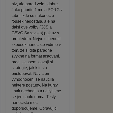
niz, ale porad velmi dobre.
Jako prioritu 1 mela PORG v
Libni, kde se nakonec o
fousek nedostala, ale na
dalsi dve volby (GJS a
GEVO Sazavska) pak uz s
prehledem. Nejvetsi benefit
zkousek nanecisto vidime v
tom, ze si dite paradne
zvykne na format testovani,
praci s casem, osvoji si
strategie, jak k testu
pristupovat. Navic pri
vyhodnoceni se naucila
nektere postupy. Na kurzy
jinak nechodila a ucily jsme
se jen spolu doma. Testy
nanecisto moc
doporucujeme. Opravujici