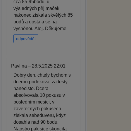
cca 85-95bodů, u
výsledných příjimaček
nakonec získala skvělých 85
bodů a dostala se na
vysněnou Alej. Děkujeme.
odpovědět
Pavlina – 28.5.2025 22:01
Dobry den, chtely bychom s
dcerou podekovat za testy
nanecisto. Dcera
absolvovala 10 pokusu v
poslednim mesici, v
zaverecnych pokusech
ziskala sebeduveru, kdyz
dosahla nad 90 bodu.
Naostro pak sice skoncila