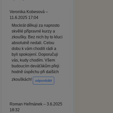
Veronika Kobesová –
11.6.2025 17:04
Mockrát děkuji za naprosto
skvělé přípravné kurzy a
zkoušky. Bez nich by to kluci
absolutně nedali. Celou
dobu k vám chodili rádi a
byli spokojení. Doporučuji
vás, kudy chodím. Všem
budoucím deváťákům přeji
hodně úspěchu při dalších
zkouškách!
odpovědět
Roman Heřmánek – 3.6.2025
18:32