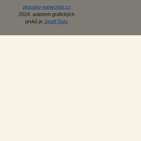
zkousky-nanecisto.cz
2024, autorem grafických
prvků je
Josef Quis