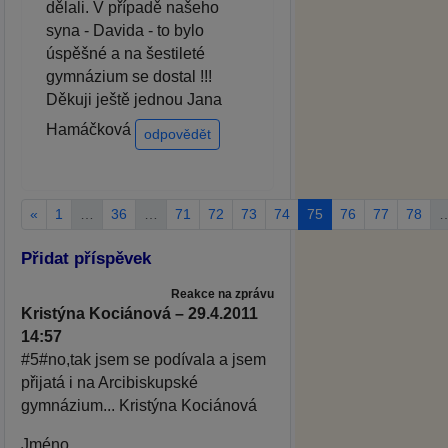
dělali. V případě našeho
syna - Davida - to bylo
úspěšné a na šestileté
gymnázium se dostal !!!
Děkuji ještě jednou Jana
Hamáčková
odpovědět
«
1
…
36
…
71
72
73
74
75
76
77
78
Přidat příspěvek
Reakce na zprávu
Kristýna Kociánová – 29.4.2011
14:57
#5#no,tak jsem se podívala a jsem
přijatá i na Arcibiskupské
gymnázium... Kristýna Kociánová
Jméno