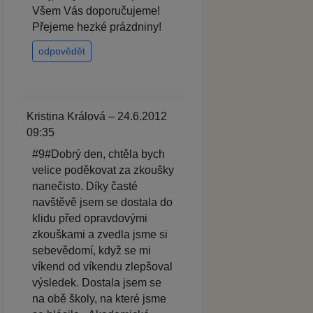
Všem Vás doporučujeme!
Přejeme hezké prázdniny!
odpovědět
Kristina Králová – 24.6.2012
09:35
#9#Dobrý den, chtěla bych
velice poděkovat za zkoušky
nanečisto. Díky časté
navštěvě jsem se dostala do
klidu před opravdovými
zkouškami a zvedla jsme si
sebevědomí, když se mi
víkend od víkendu zlepšoval
výsledek. Dostala jsem se
na obě školy, na které jsme