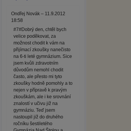
Ondřej Novák – 11.9.2012
18:58
#7#Dobrý den, chtěl bych
velice poděkovat, za
možnost chodit k vám na
přijímací zkoušky nanečisto
na 6-ti leté gymnázium. Sice
jsem kvůli zdravotním
důvodům nemohl chodit
často, ale přesto mi tyto
zkoušky hodně pomohly a to
nejen v přípravě k pravým
zkouškám, ale i ke srovnání
znalostí v učivu již na
gymnáziu. Teď jsem
nastoupil již do druhého
ročníku šestiletého
Gymnázia Nad Štolou a