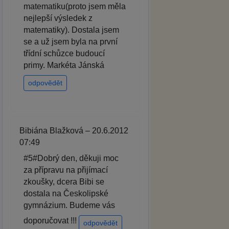
matematiku(proto jsem měla
nejlepší výsledek z
matematiky). Dostala jsem
se a už jsem byla na první
třídní schůzce budoucí
primy. Markéta Jánská
odpovědět
Bibiána Blažková – 20.6.2012
07:49
#5#Dobrý den, děkuji moc
za přípravu na přijímací
zkoušky, dcera Bibi se
dostala na Českolipské
gymnázium. Budeme vás
doporučovat !!!
odpovědět