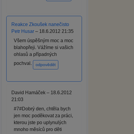
Reakce Zkoušek nanečisto
Petr Husar
– 18.6.2012 21:35
Všem úspěšným moc a moc
blahopřeji. Vážíme si vašich
ohlasů a případných
pochval.
odpovědět
David Hamáček – 18.6.2012
21:03
#7#Dobrý den, chtěla bych
jen moc poděkovat za práci,
kterou jste po uplynulých
mnoho měsíců pro děti