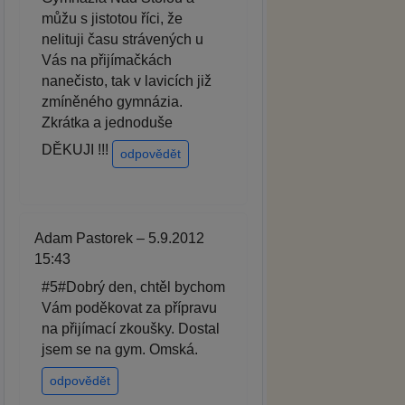
můžu s jistotou říci, že
nelituji času strávených u
Vás na přijímačkách
nanečisto, tak v lavicích již
zmíněného gymnázia.
Zkrátka a jednoduše
DĚKUJI !!!
odpovědět
Adam Pastorek – 5.9.2012
15:43
#5#Dobrý den, chtěl bychom
Vám poděkovat za přípravu
na přijímací zkoušky. Dostal
jsem se na gym. Omská.
odpovědět