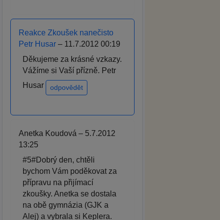
Reakce Zkoušek nanečisto
Petr Husar
– 11.7.2012 00:19
Děkujeme za krásné vzkazy.
Vážíme si Vaší přízně. Petr
Husar
odpovědět
Anetka Koudová – 5.7.2012
13:25
#5#Dobrý den, chtěli
bychom Vám poděkovat za
přípravu na přijímací
zkoušky. Anetka se dostala
na obě gymnázia (GJK a
Alej) a vybrala si Keplera.