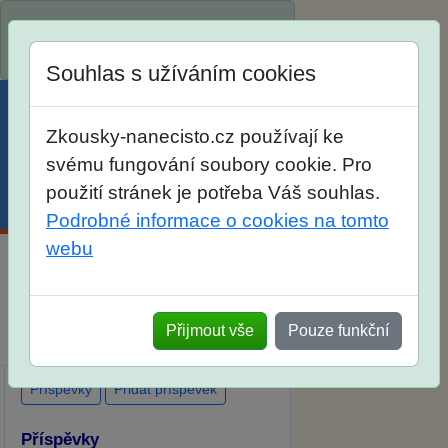
Spustili jsme přihlašování na školní
rok 2026/2027!
Souhlas s užíváním cookies
Zkousky-nanecisto.cz používají ke
svému fungování soubory cookie. Pro
použití stránek je potřeba Váš souhlas.
Menu
Účet
Košík
Podrobné informace o cookies na tomto
webu
Diskuse Jak jste dopadli u zkoušek
na SŠ? Vaše ohlasy po skutečných
Přijmout vše
Pouze funkční
přijímacích zkouškách
Příspěvky
Přidat příspěvek
Příspěvky