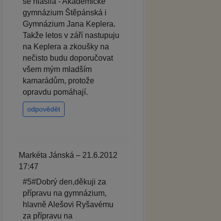
se hlásila - Akademické
gymnázium Štěpánská i
Gymnázium Jana Keplera.
Takže letos v září nastupuju
na Keplera a zkoušky na
nečisto budu doporučovat
všem mým mladším
kamarádům, protože
opravdu pomáhají.
odpovědět
Markéta Jánská – 21.6.2012
17:47
#5#Dobrý den,děkuji za
přípravu na gymnázium,
hlavně Alešovi Ryšavému
za přípravu na