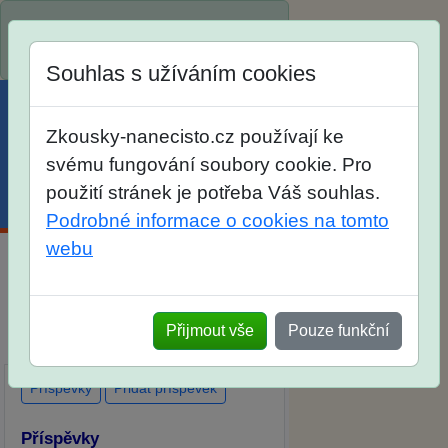
Spustili jsme přihlašování na školní
rok 2026/2027!
Souhlas s užíváním cookies
Zkousky-nanecisto.cz používají ke
svému fungování soubory cookie. Pro
použití stránek je potřeba Váš souhlas.
Menu
Účet
Košík
Podrobné informace o cookies na tomto
webu
Diskuse Jak jste dopadli u zkoušek
na SŠ? Vaše ohlasy po skutečných
Přijmout vše
Pouze funkční
přijímacích zkouškách
Příspěvky
Přidat příspěvek
Příspěvky