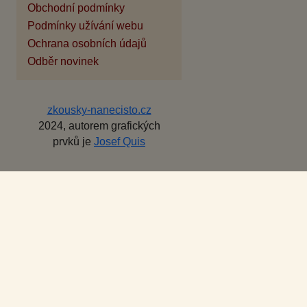
Obchodní podmínky
Podmínky užívání webu
Ochrana osobních údajů
Odběr novinek
zkousky-nanecisto.cz
2024, autorem grafických
prvků je
Josef Quis