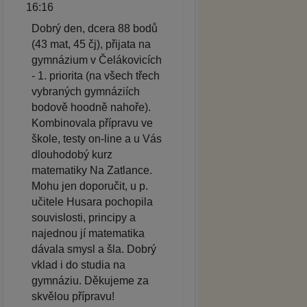
16:16
Dobrý den, dcera 88 bodů
(43 mat, 45 čj), přijata na
gymnázium v Čelákovicích
- 1. priorita (na všech třech
vybraných gymnáziích
bodově hoodně nahoře).
Kombinovala přípravu ve
škole, testy on-line a u Vás
dlouhodobý kurz
matematiky Na Zatlance.
Mohu jen doporučit, u p.
učitele Husara pochopila
souvislosti, principy a
najednou jí matematika
dávala smysl a šla. Dobrý
vklad i do studia na
gymnáziu. Děkujeme za
skvělou přípravu!