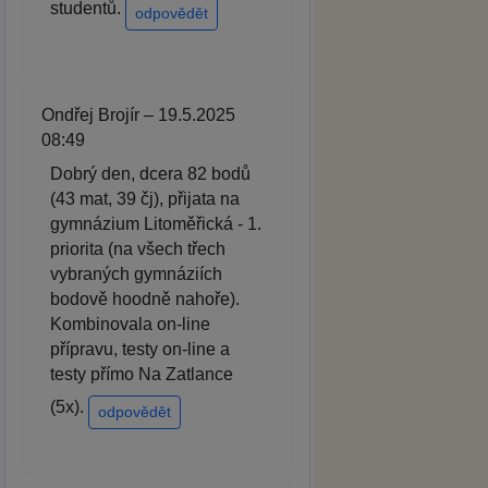
studentů.
odpovědět
Ondřej Brojír – 19.5.2025
08:49
Dobrý den, dcera 82 bodů
(43 mat, 39 čj), přijata na
gymnázium Litoměřická - 1.
priorita (na všech třech
vybraných gymnáziích
bodově hoodně nahoře).
Kombinovala on-line
přípravu, testy on-line a
testy přímo Na Zatlance
(5x).
odpovědět