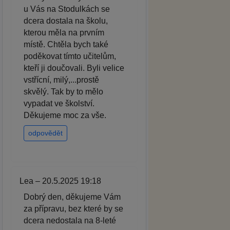
u Vás na Stodulkách se
dcera dostala na školu,
kterou měla na prvním
místě. Chtěla bych také
poděkovat tímto učitelům,
kteří ji doučovali. Byli velice
vstřícní, milý,...prostě
skvělý. Tak by to mělo
vypadat ve školství.
Děkujeme moc za vše.
odpovědět
Lea – 20.5.2025 19:18
Dobrý den, děkujeme Vám
za přípravu, bez které by se
dcera nedostala na 8-leté