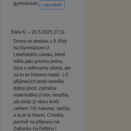
gymnázium.
odpovědět
Bára K. – 20.5.2025 17:11
Dcera se dostala z 9. třídy
na Gymnázium U
Libeňského zámku, které
měla jako prioritu jedna.
Sice s odřenýma ušima, ale
na to se historie neptá :-) Z
přijímacích testů neměla
dobrý pocit, zejména
matematika jí moc nevyšla,
ale body (z obou testů
celkem 74) nakonec stačily,
a to je to hlavní. Chodila
poctivě na přípravu na
Zatlanku na češtinu i