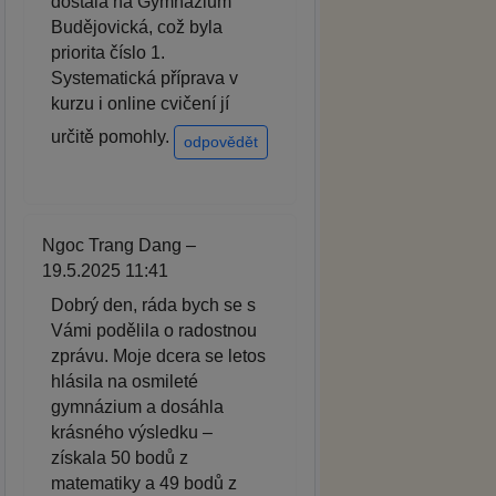
dostala na Gymnázium
Budějovická, což byla
priorita číslo 1.
Systematická příprava v
kurzu i online cvičení jí
určitě pomohly.
odpovědět
Ngoc Trang Dang –
19.5.2025 11:41
Dobrý den, ráda bych se s
Vámi podělila o radostnou
zprávu. Moje dcera se letos
hlásila na osmileté
gymnázium a dosáhla
krásného výsledku –
získala 50 bodů z
matematiky a 49 bodů z