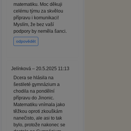
matematiku. Moc děkuji
celému týmu za skvělou
přípravu i komunikaci!
Myslím, že bez vaší
podpory by neměla šanci.
odpovědět
Jelínková – 20.5.2025 11:13
Dcera se hlásila na
šestileté gymnázium a
chodila na pondělní
přípravu do Jinonic.
Matematiku vnímala jako
těžkou oproti zkouškám
nanečisto, ale asi to tak
bylo, protože nakonec se