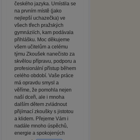
českého jazyka. Umístila se
na prvním místě (jako
nejlepší uchazečka) ve
všech třech pražských
gymnáziích, kam podávala
přihlášku. Moc děkujeme
všem učitelům a celému
týmu Zkoušek nanečisto za
skvělou přípravu, podporu a
profesionální přístup během
celého období. Vaše práce
má opravdu smysl a
věříme, že pomohla nejen
naší dceři, ale i mnoha
dalším dětem zvládnout
přijímací zkoušky s jistotou
a klidem. Přejeme Vám i
nadále mnoho úspěchů,
energie a spokojených