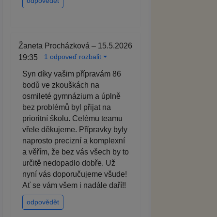
odpovědět
Žaneta Procházková – 15.5.2026
1 odpoveď rozbalit
19:35
Syn díky vašim přípravám 86
bodů ve zkouškách na
osmileté gymnázium a úplně
bez problémů byl přijat na
prioritní školu. Celému teamu
vřele děkujeme. Přípravky byly
naprosto precizní a komplexní
a věřím, že bez vás všech by to
určitě nedopadlo dobře. Už
nyní vás doporučujeme všude!
Ať se vám všem i nadále daří!!
odpovědět