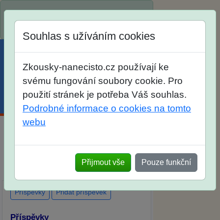
Spustili jsme přihlašování na školní rok
2026/2027!
Souhlas s užíváním cookies
Zkousky-nanecisto.cz používají ke
svému fungování soubory cookie. Pro
použití stránek je potřeba Váš souhlas.
Menu
Účet
Košík
Podrobné informace o cookies na tomto
webu
Diskuse Jak jste dopadli u zkoušek na
SŠ? Vaše ohlasy po skutečných
Přijmout vše
Pouze funkční
přijímacích zkouškách
Příspěvky
Přidat příspěvek
Příspěvky