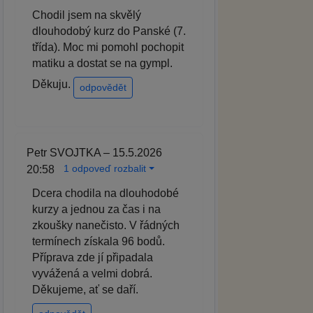
Chodil jsem na skvělý
dlouhodobý kurz do Panské (7.
třída). Moc mi pomohl pochopit
matiku a dostat se na gympl.
Děkuju.
odpovědět
Petr SVOJTKA – 15.5.2026
1 odpoveď rozbalit
20:58
Dcera chodila na dlouhodobé
kurzy a jednou za čas i na
zkoušky nanečisto. V řádných
termínech získala 96 bodů.
Příprava zde jí připadala
vyvážená a velmi dobrá.
Děkujeme, ať se daří.