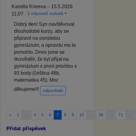
Kamilla Kireeva – 15.5.2026
1 odpoveď rozbalit
11:07
Dobrý den! Syn navštěvoval
dlouhodobé kurzy, aby se
připravil na osmiletou
gymnázium, a opravdu mu to
pomohlo. Dnes jsme se
dozvěděli, že byl přijat na
gymnázium s první prioritou s
93 body (čeština 48b,
matematika 45). Moc
děkujeme!!!
odpovědět
«
1
…
4
5
6
7
8
9
10
…
36
…
71
…
Přidat příspěvek