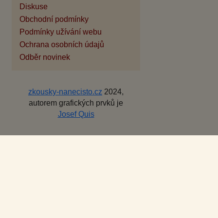
Diskuse
Obchodní podmínky
Podmínky užívání webu
Ochrana osobních údajů
Odběr novinek
zkousky-nanecisto.cz
2024,
autorem grafických prvků je
Josef Quis