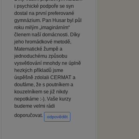
i psychické podpoře se syn
dostal na první preferované
gymnázium. Pan Husar byl půl
roku milým „imaginárním“
členem naší domácnosti. Díky
jeho hromádkové metodě,
Matematické žumpě a
jednoduchému způsobu
vysvětlování mnohdy ne úplně
hezkých příkladů jsme
úspěšně zdolali CERMAT a
doufáme, že s poutníkem a
kouzelníkem se již nikdy
nepotkáme :-). Vaše kurzy
budeme velmi rádi
doporučovat.
odpovědět