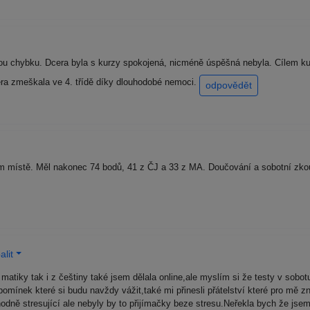
ou chybku. Dcera byla s kurzy spokojená, nicméně úspěšná nebyla. Cílem kur
era zmeškala ve 4. třídě díky dlouhodobé nemoci.
odpovědět
ím místě. Měl nakonec 74 bodů, 41 z ČJ a 33 z MA. Doučování a sobotní zk
lit
 matiky tak i z češtiny také jsem dělala online,ale myslím si že testy v so
omínek které si budu navždy vážit,také mi přinesli přátelství které pro mě 
ně stresující ale nebyly by to přijímačky beze stresu.Neřekla bych že jsem 