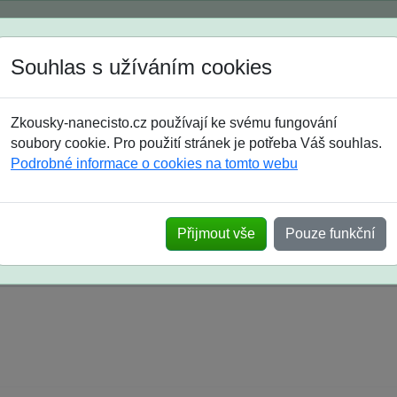
Spustili jsme přihlašování na školní rok 2026/2027!
Souhlas s užíváním cookies
Jak si vybrat
Časté dotazy
Zkousky-nanecisto.cz používají ke svému fungování
8. třída
9. třída
střední
maturanti
soutěže
prázdniny
soubory cookie. Pro použití stránek je potřeba Váš souhlas.
Podrobné informace o cookies na tomto webu
k na SŠ? Vaše ohlasy po skutečných přijímací
Přijmout vše
Pouze funkční