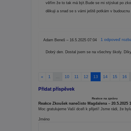
věřím že to tak má být.Bude se mi stýskat po zko
děkuji a snad se s vámi ještě potkám v budoucnu
1 odpoveď rozba
Adam Beneš – 16.5.2025 07:04
Dobrý den. Dostal jsem se na všechny školy. Díky
«
1
…
10
11
12
13
14
15
16
Přidat příspěvek
Reakce na zprávu
Reakce Zkoušek nanečisto Magdalena – 20.5.2025 1
Moc gratulujeme Vaší dceři k přijetí! Jsme rádi, že by
Jméno