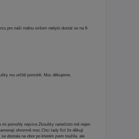
zu pro naší rodinu ovšem nebylo dostat se na 8-
oušky mu určitě pomohli. Moc děkujeme.
botu mi pomohly nejvíce.Zkoušky nanečisto mě nejen
znamenají ohromně moc.Chci tady říct že děkuji
se dostala na obor po kterém jsem toužila, ale