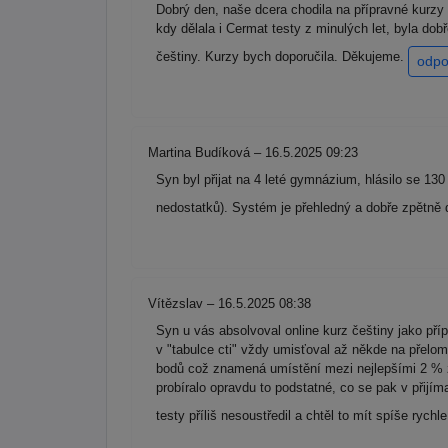
Dobrý den, naše dcera chodila na přípravné kurzy 
kdy dělala i Cermat testy z minulých let, byla do
češtiny. Kurzy bych doporučila. Děkujeme.
odpo
Martina Budíková – 16.5.2025 09:23
Syn byl přijat na 4 leté gymnázium, hlásilo se 13
nedostatků). Systém je přehledný a dobře zpětně 
Vítězslav – 16.5.2025 08:38
Syn u vás absolvoval online kurz češtiny jako příp
v "tabulce cti" vždy umisťoval až někde na přelomu
bodů což znamená umístění mezi nejlepšími 2 % z
probíralo opravdu to podstatné, co se pak v přijí
testy příliš nesoustředil a chtěl to mít spíše ry