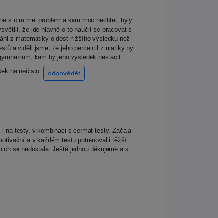
iné s čím měl problém a kam moc nechtěl, byly
ětlit, že jde hlavně o to naučit se pracovat s
sáhl z matematiky o dost nižšího výsledku než
stů a viděli jsme, že jeho percentil z matiky byl
a gymnázium, kam by jeho výsledek nestačil.
šek na nečisto.
odpovědět
i na testy, v kombinaci s cermat testy. Začala
motivační a v každém testu potrénoval i těžší
z nich se nedostala. Ještě jednou děkujeme a s