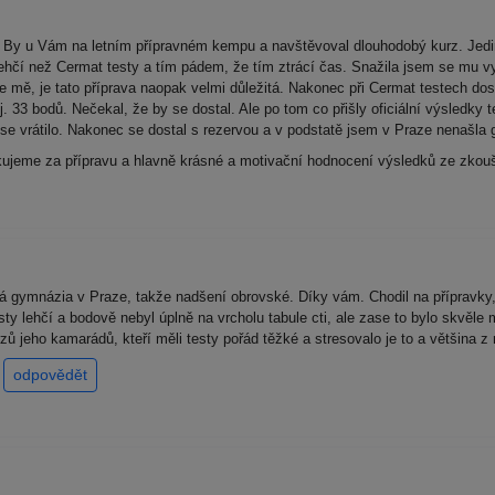
. By u Vám na letním přípravném kempu a navštěvoval dlouhodobý kurz. Jed
hčí než Cermat testy a tím pádem, že tím ztrácí čas. Snažila jsem se mu vysv
mě, je tato příprava naopak velmi důležitá. Nakonec při Cermat testech do
 33 bodů. Nečekal, že by se dostal. Ale po tom co přišly oficiální výsledky te
je se vrátilo. Nakonec se dostal s rezervou a v podstatě jsem v Praze nenašl
ěkujeme za přípravu a hlavně krásné a motivační hodnocení výsledků ze zkou
á gymnázia v Praze, takže nadšení obrovské. Díky vám. Chodil na přípravky, 
sty lehčí a bodově nebyl úplně na vrcholu tabule cti, ale zase to bylo skvěle 
zů jeho kamarádů, kteří měli testy pořád těžké a stresovalo je to a většina 
.
odpovědět