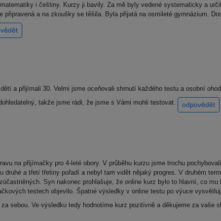
matematiky i češtiny. Kurzy ji bavily. Za mě byly vedené systematicky a urč
bře připravená a na zkoušky se těšila. Byla přijatá na osmileté gymnázium. D
vědět
0 dětí a přijímali 30. Velmi jsme oceňovali shrnutí každého testu a osobní o
dohledatelný, takže jsme rádi, že jsme s Vámi mohli testovat.
odpovědět
ravu na přijímačky pro 4-leté obory. V průběhu kurzu jsme trochu pochybovali 
 druhé a třetí třetiny pořadí a nebyl tam vidět nějaký progres. V druhém ter
účastněných. Syn nakonec prohlašuje, že online kurz bylo to hlavní, co mu
mačkových testech objevilo. Špatné výsledky v online testu po výuce vysvětlu
chle za sebou. Ve výsledku tedy hodnotíme kurz pozitivně a děkujeme za vaše 