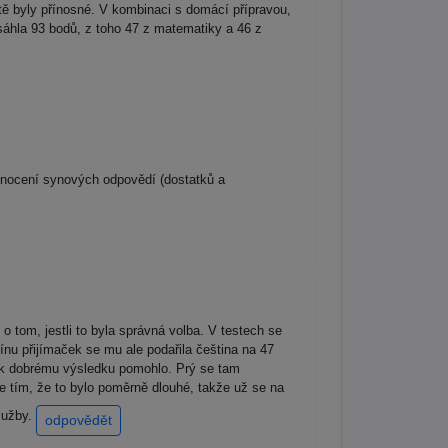
itě byly přínosné. V kombinaci s domácí přípravou,
osáhla 93 bodů, z toho 47 z matematiky a 46 z
hodnocení synových odpovědí (dostatků a
o tom, jestli to byla správná volba. V testech se
mínu přijímaček se mu ale podařila čeština na 47
 k dobrému výsledku pomohlo. Prý se tam
je tím, že to bylo poměrně dlouhé, takže už se na
služby.
odpovědět