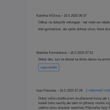
Kateřina Křížová – 16.5.2025 08:37
Odkaz na dotazník nefunguje - tak máte asi nějak
leté gymnázium, ale spíše dohnat učivo, které dc
Markéta Formánková – 16.5.2025 07:51
Dobrý den, syn se dostal na školu danou na prvn
odpovědět
1 odpoveď rozba
Ivan Pokovba – 16.5.2025 07:29
Dobrý večer,chodila jsem na přípravné kurzy jak z
hodně čeho naučily,ale také mi přinesly mnoho vzp
celému týmu zkoušek nanečisto.Přijímačky byly hod