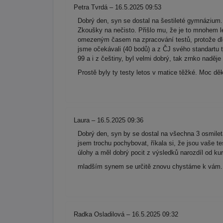
Petra Tvrdá – 16.5.2025 09:53
Dobrý den, syn se dostal na šestileté gymnázium
Zkoušky na nečisto. Přišlo mu, že je to mnohem le
omezeným časem na zpracování testů, protože dle 
jsme očekávali (40 bodů) a z ČJ svého standartu tj.
99 a i z češtiny, byl velmi dobrý, tak zrnko nadě
Prostě byly ty testy letos v matice těžké. Moc d
Laura – 16.5.2025 09:36
Dobrý den, syn by se dostal na všechna 3 osmilet
jsem trochu pochybovat, říkala si, že jsou vaše te
úlohy a měl dobrý pocit z výsledků narozdíl od kur
mladším synem se určitě znovu chystáme k vám
Radka Osladilová – 16.5.2025 09:32