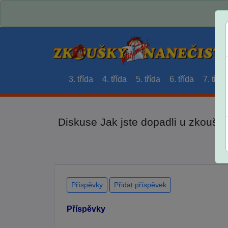
3. třída
4. třída
5. třída
6. třída
7. třída
Diskuse Jak jste dopadli u zkouše
Příspěvky
Přidat příspěvek
Příspěvky