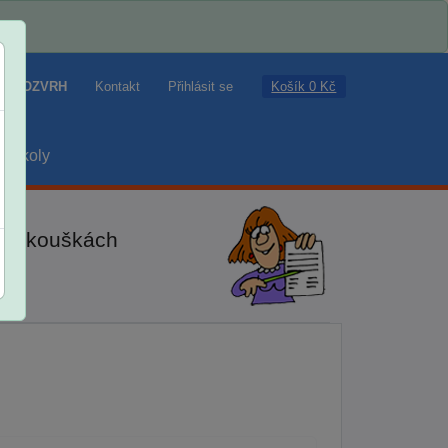
Košík 0 Kč
ROZVRH
Kontakt
Přihlásit se
školy
ch zkouškách