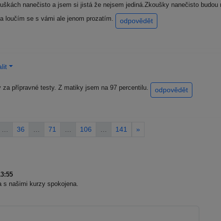
uškách nanečisto a jsem si jistá že nejsem jediná.Zkoušky nanečisto budou
 a loučím se s vámi ale jenom prozatím.
odpovědět
lit
 za přípravné testy. Z matiky jsem na 97 percentilu.
odpovědět
…
36
…
71
…
106
…
141
»
3:55
la s našimi kurzy spokojena.