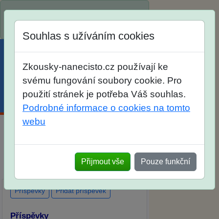
Spustili jsme přihlašování na školní
rok 2026/2027!
Souhlas s užíváním cookies
Zkousky-nanecisto.cz používají ke
svému fungování soubory cookie. Pro
použití stránek je potřeba Váš souhlas.
Menu
Účet
Košík
Podrobné informace o cookies na tomto
webu
Diskuse Jak jste dopadli u zkoušek
na SŠ? Vaše ohlasy po skutečných
Přijmout vše
Pouze funkční
přijímacích zkouškách
Příspěvky
Přidat příspěvek
Příspěvky