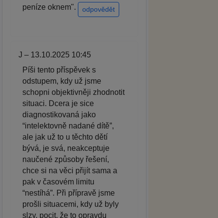
peníze oknem".
odpovědět
J – 13.10.2025 10:45
Píši tento příspěvek s
odstupem, kdy už jsme
schopni objektivněji zhodnotit
situaci. Dcera je sice
diagnostikovaná jako
“intelektovně nadané dítě”,
ale jak už to u těchto dětí
bývá, je svá, neakceptuje
naučené způsoby řešení,
chce si na věci přijít sama a
pak v časovém limitu
“nestíhá”. Při přípravě jsme
prošli situacemi, kdy už byly
slzy, pocit, že to opravdu