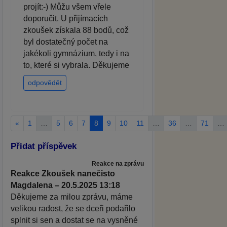
projít:-) Můžu všem vřele
doporučit. U přijímacích
zkoušek získala 88 bodů, což
byl dostatečný počet na
jakékoli gymnázium, tedy i na
to, které si vybrala. Děkujeme
odpovědět
«
1
…
5
6
7
8
9
10
11
…
36
…
71
…
Přidat příspěvek
Reakce na zprávu
Reakce Zkoušek nanečisto
Magdalena – 20.5.2025 13:18
Děkujeme za milou zprávu, máme
velikou radost, že se dceři podařilo
splnit si sen a dostat se na vysněné