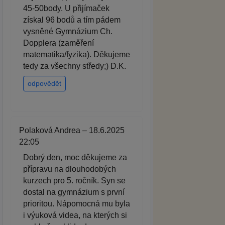
45-50body. U přijímaček
získal 96 bodů a tím pádem
vysněné Gymnázium Ch.
Dopplera (zaměření
matematika/fyzika). Děkujeme
tedy za všechny středy;) D.K.
odpovědět
Polaková Andrea – 18.6.2025
22:05
Dobrý den, moc děkujeme za
přípravu na dlouhodobých
kurzech pro 5. ročník. Syn se
dostal na gymnázium s první
prioritou. Nápomocná mu byla
i výuková videa, na kterých si