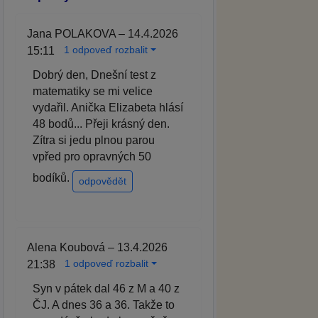
Jana POLAKOVA – 14.4.2026
1 odpoveď rozbalit
15:11
Dobrý den, Dnešní test z
matematiky se mi velice
vydařil. Anička Elizabeta hlásí
48 bodů... Přeji krásný den.
Zítra si jedu plnou parou
vpřed pro opravných 50
bodíků.
odpovědět
Alena Koubová – 13.4.2026
1 odpoveď rozbalit
21:38
Syn v pátek dal 46 z M a 40 z
ČJ. A dnes 36 a 36. Takže to