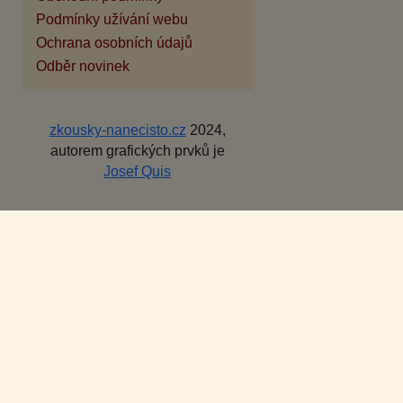
Podmínky užívání webu
Ochrana osobních údajů
Odběr novinek
zkousky-nanecisto.cz
2024,
autorem grafických prvků je
Josef Quis