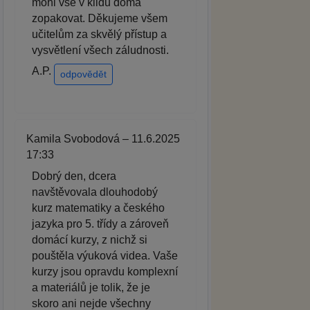
mohl vše v klidu doma
zopakovat. Děkujeme všem
učitelům za skvělý přístup a
vysvětlení všech záludnosti.
A.P.
odpovědět
Kamila Svobodová – 11.6.2025
17:33
Dobrý den, dcera
navštěvovala dlouhodobý
kurz matematiky a českého
jazyka pro 5. třídy a zároveň
domácí kurzy, z nichž si
pouštěla výuková videa. Vaše
kurzy jsou opravdu komplexní
a materiálů je tolik, že je
skoro ani nejde všechny