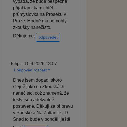
vypadá, že bude bezpečně
přijat tam, kam chtěl -
průmyslovka na Proseku v
Praze. Hodně mu pomohly
zkoušky nanečisto.
Děkujeme.
odpovědět
Filip – 10.4.2026 18:07
1 odpoveď rozbalit
Dnes jsem dopadl skoro
stejně jako na Zkouškách
nanečisto, což znamená, že
testy jsou adekvátně
postavené. Děkuji za přípravu
v Panské a Na Zatlance. :D
Snad to bude v pondělí ještě