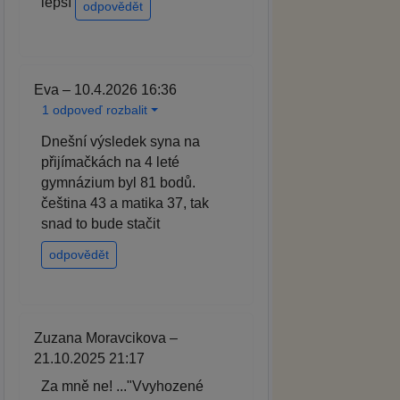
lepší
odpovědět
Eva – 10.4.2026 16:36
1 odpoveď rozbalit
Dnešní výsledek syna na
přijímačkách na 4 leté
gymnázium byl 81 bodů.
čeština 43 a matika 37, tak
snad to bude stačit
odpovědět
Zuzana Moravcikova –
21.10.2025 21:17
Za mně ne! ..."Vvyhozené