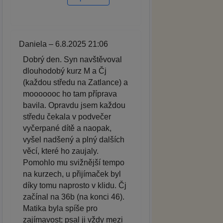
Daniela – 6.8.2025 21:06
Dobrý den. Syn navštěvoval
dlouhodobý kurz M a Čj
(každou středu na Zatlance) a
mooooooc ho tam příprava
bavila. Opravdu jsem každou
středu čekala v podvečer
vyčerpané dítě a naopak,
vyšel nadšený a plný dalších
věcí, které ho zaujaly.
Pomohlo mu svižnější tempo
na kurzech, u přijímaček byl
díky tomu naprosto v klidu. Čj
začínal na 36b (na konci 46).
Matika byla spíše pro
zajímavost; psal ji vždy mezi