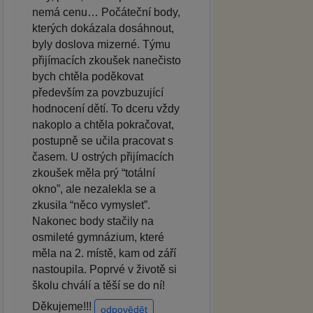
nemá cenu… Počáteční body,
kterých dokázala dosáhnout,
byly doslova mizerné. Týmu
přijímacích zkoušek nanečisto
bych chtěla poděkovat
především za povzbuzující
hodnocení dětí. To dceru vždy
nakoplo a chtěla pokračovat,
postupně se učila pracovat s
časem. U ostrých přijímacích
zkoušek měla prý “totální
okno”, ale nezalekla se a
zkusila “něco vymyslet”.
Nakonec body stačily na
osmileté gymnázium, které
měla na 2. místě, kam od září
nastoupila. Poprvé v životě si
školu chválí a těší se do ní!
Děkujeme!!!
odpovědět