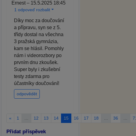
Ernest – 15.5.2025 18:45
1 odpoveď rozbalit
Díky moc za doučování
a přípravu, syn se z 5.
třídy dostal na všechna
3 pražská gymnázia,
kam se hlásil. Pomohly
nám i videorozbory po
prvním dnu zkoušek.
Super byly i zkušební
testy zdarma pro
účastníky doučování!
odpovědět
«
1
…
12
13
14
15
16
17
18
…
36
…
7
Přidat příspěvek