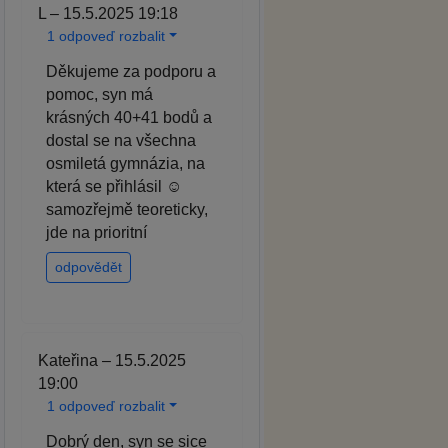
L – 15.5.2025 19:18
1 odpoveď rozbalit
Děkujeme za podporu a
pomoc, syn má
krásných 40+41 bodů a
dostal se na všechna
osmiletá gymnázia, na
která se přihlásil ☺️
samozřejmě teoreticky,
jde na prioritní
odpovědět
Kateřina – 15.5.2025
19:00
1 odpoveď rozbalit
Dobrý den, syn se sice