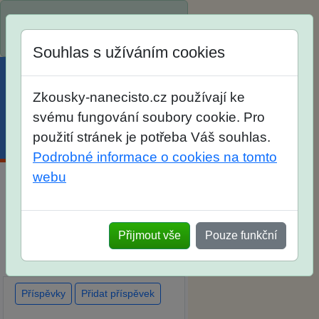
Spustili jsme přihlašování na
školní rok 2026/2027!
Souhlas s užíváním cookies
Zkousky-nanecisto.cz používají ke
svému fungování soubory cookie. Pro
použití stránek je potřeba Váš souhlas.
Menu
Účet
Košík
Podrobné informace o cookies na tomto
webu
Diskuse Jak jste dopadli u
zkoušek na SŠ? Vaše ohlasy
Přijmout vše
Pouze funkční
po skutečných přijímacích
zkouškách
Příspěvky
Přidat příspěvek