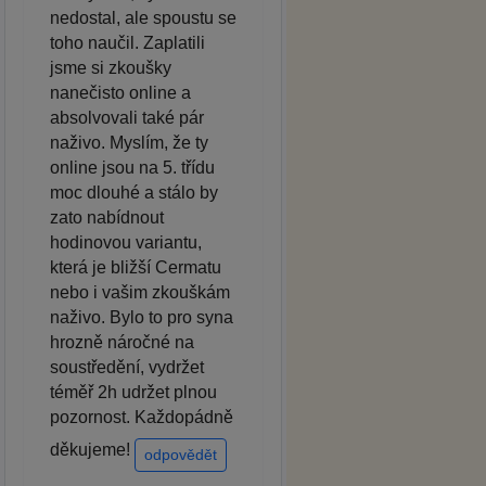
nedostal, ale spoustu se
toho naučil. Zaplatili
jsme si zkoušky
nanečisto online a
absolvovali také pár
naživo. Myslím, že ty
online jsou na 5. třídu
moc dlouhé a stálo by
zato nabídnout
hodinovou variantu,
která je bližší Cermatu
nebo i vašim zkouškám
naživo. Bylo to pro syna
hrozně náročné na
soustředění, vydržet
téměř 2h udržet plnou
pozornost. Každopádně
děkujeme!
odpovědět