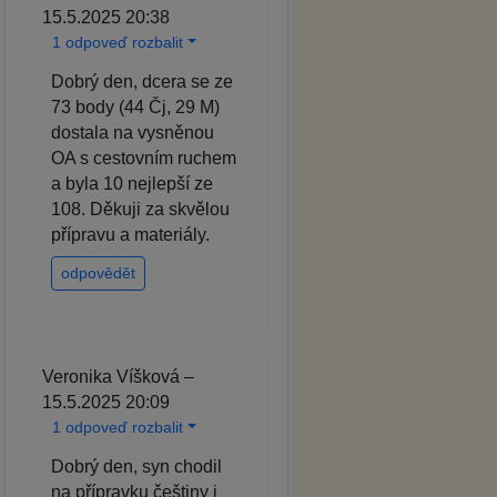
15.5.2025 20:38
1 odpoveď rozbalit
Dobrý den, dcera se ze
73 body (44 Čj, 29 M)
dostala na vysněnou
OA s cestovním ruchem
a byla 10 nejlepší ze
108. Děkuji za skvělou
přípravu a materiály.
odpovědět
Veronika Víšková –
15.5.2025 20:09
1 odpoveď rozbalit
Dobrý den, syn chodil
na přípravku češtiny i