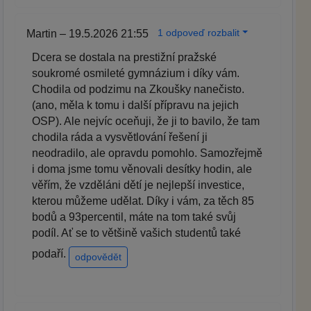
1 odpoveď rozbalit
Martin – 19.5.2026 21:55
Dcera se dostala na prestižní pražské
soukromé osmileté gymnázium i díky vám.
Chodila od podzimu na Zkoušky nanečisto.
(ano, měla k tomu i další přípravu na jejich
OSP). Ale nejvíc oceňuji, že ji to bavilo, že tam
chodila ráda a vysvětlování řešení ji
neodradilo, ale opravdu pomohlo. Samozřejmě
i doma jsme tomu věnovali desítky hodin, ale
věřím, že vzděláni dětí je nejlepší investice,
kterou můžeme udělat. Díky i vám, za těch 85
bodů a 93percentil, máte na tom také svůj
podíl. Ať se to většině vašich studentů také
podaří.
odpovědět