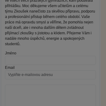
ve všech třech pražských gymnáziích, kam podávala
přihlášku. Moc děkujeme všem učitelům a celému
týmu Zkoušek nanečisto za skvělou přípravu, podporu
a profesionální přístup během celého období. Vaše
práce má opravdu smysl a věříme, že pomohla nejen
naší dceři, ale i mnoha dalším dětem zvládnout
přijímací zkoušky s jistotou a klidem. Přejeme Vám i
nadále mnoho úspěchů, energie a spokojených
studentů.
Jméno
Email