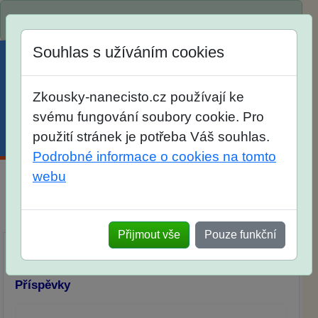
Spustili jsme přihlašování na školní rok 2026/2027!
Souhlas s užíváním cookies
Zkousky-nanecisto.cz používají ke
svému fungování soubory cookie. Pro
použití stránek je potřeba Váš souhlas.
Menu
Účet
Košík
Podrobné informace o cookies na tomto
webu
Diskuse Jak jste dopadli u zkoušek na SŠ? Vaše
ohlasy po skutečných přijímacích zkouškách
Přijmout vše
Pouze funkční
Příspěvky
Přidat příspěvek
Příspěvky