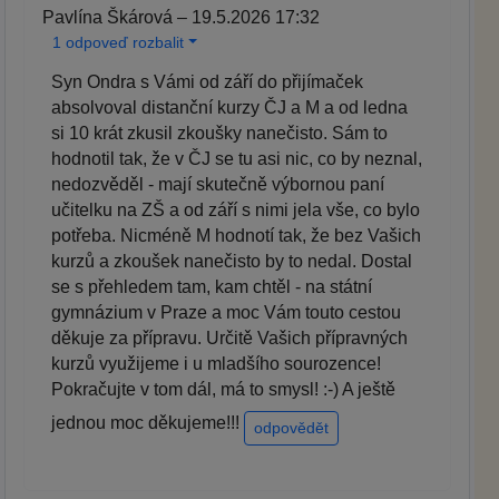
Pavlína Škárová – 19.5.2026 17:32
1 odpoveď rozbalit
Syn Ondra s Vámi od září do přijímaček
absolvoval distanční kurzy ČJ a M a od ledna
si 10 krát zkusil zkoušky nanečisto. Sám to
hodnotil tak, že v ČJ se tu asi nic, co by neznal,
nedozvěděl - mají skutečně výbornou paní
učitelku na ZŠ a od září s nimi jela vše, co bylo
potřeba. Nicméně M hodnotí tak, že bez Vašich
kurzů a zkoušek nanečisto by to nedal. Dostal
se s přehledem tam, kam chtěl - na státní
gymnázium v Praze a moc Vám touto cestou
děkuje za přípravu. Určitě Vašich přípravných
kurzů využijeme i u mladšího sourozence!
Pokračujte v tom dál, má to smysl! :-) A ještě
jednou moc děkujeme!!!
odpovědět