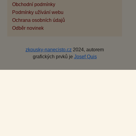
Obchodní podmínky
Podmínky užívání webu
Ochrana osobních údajů
Odběr novinek
zkousky-nanecisto.cz
2024, autorem
grafických prvků je
Josef Quis