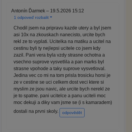
Antonín Ďarmek – 19.5.2026 15:12
1 odpoveď rozbalit
Chodil jsem na pripravu kazde utery a byl jsem
asi 10x na zkouskach nanecisto, urcite bych
rekl ze to vyplati. Ucitelka na matiku a ucitel na
cestinu byli ty nejlepsi ucitele co jsem kdy
zazil. Pani vera byla vzdy strasne ochotna a
vsechno suprove vysvetlila a pan marks byl
strasne vpohode a taky suprove vysvetloval.
Jedina vec co mi na tom prisla trosicku horsi je
ze v cestine se uci celkem dost veci ktere si
myslim ze jsou navic, ale urcite bych nerekl ze
je to spatne. pani ucitelce a panu uciteli moc
moc dekuji a diky vam jsme se (i s kamaradem)
dostali na prvni skoly.
odpovědět