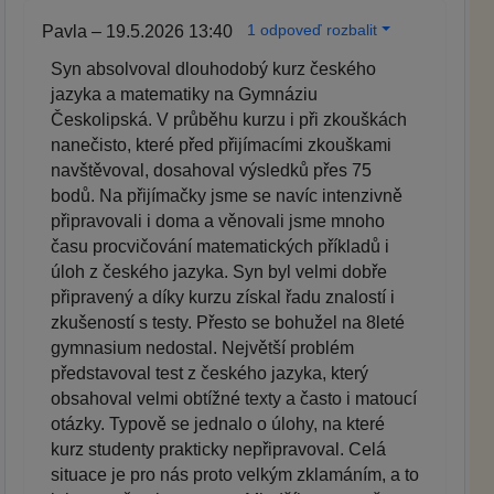
1 odpoveď rozbalit
Pavla – 19.5.2026 13:40
Syn absolvoval dlouhodobý kurz českého
jazyka a matematiky na Gymnáziu
Českolipská. V průběhu kurzu i při zkouškách
nanečisto, které před přijímacími zkouškami
navštěvoval, dosahoval výsledků přes 75
bodů. Na přijímačky jsme se navíc intenzivně
připravovali i doma a věnovali jsme mnoho
času procvičování matematických příkladů i
úloh z českého jazyka. Syn byl velmi dobře
připravený a díky kurzu získal řadu znalostí i
zkušeností s testy. Přesto se bohužel na 8leté
gymnasium nedostal. Největší problém
představoval test z českého jazyka, který
obsahoval velmi obtížné texty a často i matoucí
otázky. Typově se jednalo o úlohy, na které
kurz studenty prakticky nepřipravoval. Celá
situace je pro nás proto velkým zklamáním, a to