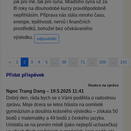
jak pro mě, tak pro syna. Mladšího syna už za
tři roky na dlouhodobé kurzy pravděpodobně
nepřihlásím. Příprava nás stála mnoho času,
energie, trpělivosti, nervů i finančních
prostředků, bohužel bez očekávaného
výsledku.
odpovědět
«
1
2
3
4
5
…
36
…
71
…
106
…
141
Přidat příspěvek
Reakce na zprávu
Ngoc Trang Dang – 19.5.2025 11:41
Dobrý den, ráda bych se s Vámi podělila o radostnou
zprávu. Moje dcera se letos hlásila na osmileté
gymnázium a dosáhla krásného výsledku – získala 50
bodů z matematiky a 49 bodů z českého jazyka.
Umístila se na prvním místě (jako nejlepší uchazečka)