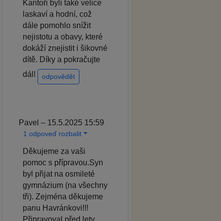
Kantoři byli také velice
laskaví a hodní, což
dále pomohlo snížit
nejistotu a obavy, které
dokáží znejistit i šikovné
dítě. Díky a pokračujte
dál!
odpovědět
Pavel – 15.5.2025 15:59
1 odpoveď rozbalit
Děkujeme za vaši
pomoc s přípravou.Syn
byl přijat na osmileté
gymnázium (na všechny
tři). Zejména děkujeme
panu Havránkovi!!!
Připravoval před lety