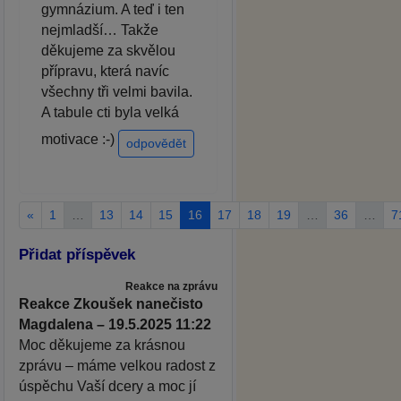
gymnázium. A teď i ten
nejmladší… Takže
děkujeme za skvělou
přípravu, která navíc
všechny tři velmi bavila.
A tabule cti byla velká
motivace :-)
odpovědět
«
1
…
13
14
15
16
17
18
19
…
36
…
7
Přidat příspěvek
Reakce na zprávu
Reakce Zkoušek nanečisto
Magdalena – 19.5.2025 11:22
Moc děkujeme za krásnou
zprávu – máme velkou radost z
úspěchu Vaší dcery a moc jí