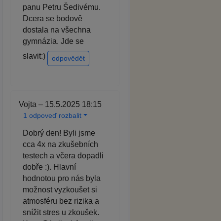
panu Petru Šedivému.
Dcera se bodově
dostala na všechna
gymnázia. Jde se
slavit:)
odpovědět
Vojta – 15.5.2025 18:15
1 odpoveď rozbalit
Dobrý den! Byli jsme
cca 4x na zkušebních
testech a včera dopadli
dobře :). Hlavní
hodnotou pro nás byla
možnost vyzkoušet si
atmosféru bez rizika a
snížit stres u zkoušek.