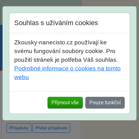
Spustili jsme přihlašování na
školní rok 2026/2027!
Souhlas s užíváním cookies
Zkousky-nanecisto.cz používají ke
svému fungování soubory cookie. Pro
použití stránek je potřeba Váš souhlas.
Menu
Účet
Košík
Podrobné informace o cookies na tomto
webu
Diskuse Jak jste dopadli u
zkoušek na SŠ? Vaše ohlasy
Přijmout vše
Pouze funkční
po skutečných přijímacích
zkouškách
Příspěvky
Přidat příspěvek