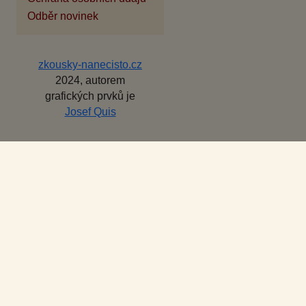
Odběr novinek
zkousky-nanecisto.cz
2024, autorem
grafických prvků je
Josef Quis