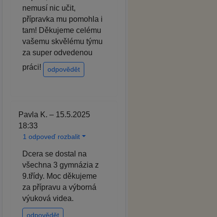
nemusí nic učit,
přípravka mu pomohla i
tam! Děkujeme celému
vašemu skvělému týmu
za super odvedenou
práci!
odpovědět
Pavla K. – 15.5.2025
18:33
1 odpoveď rozbalit
Dcera se dostal na
všechna 3 gymnázia z
9.třídy. Moc děkujeme
za přípravu a výborná
výuková videa.
odpovědět