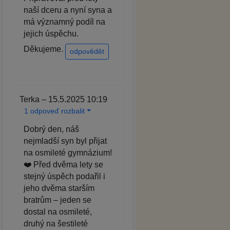
naší dceru a nyní syna a
má významný podíl na
jejich úspěchu.
Děkujeme.
odpovědět
Terka – 15.5.2025 10:19
1 odpoveď rozbalit
Dobrý den, náš
nejmladší syn byl přijat
na osmileté gymnázium!
❤️ Před dvěma lety se
stejný úspěch podařil i
jeho dvěma starším
bratrům – jeden se
dostal na osmileté,
druhý na šestileté