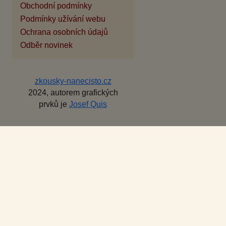
Obchodní podmínky
Podmínky užívání webu
Ochrana osobních údajů
Odběr novinek
zkousky-nanecisto.cz
2024, autorem grafických
prvků je
Josef Quis