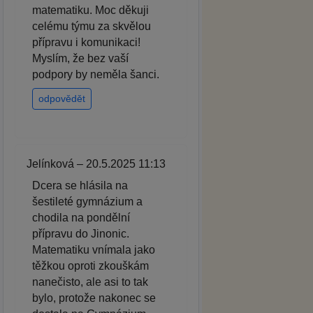
matematiku. Moc děkuji
celému týmu za skvělou
přípravu i komunikaci!
Myslím, že bez vaší
podpory by neměla šanci.
odpovědět
Jelínková – 20.5.2025 11:13
Dcera se hlásila na
šestileté gymnázium a
chodila na pondělní
přípravu do Jinonic.
Matematiku vnímala jako
těžkou oproti zkouškám
nanečisto, ale asi to tak
bylo, protože nakonec se