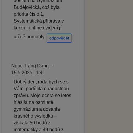
dostala na Gymnázium
Budějovická, což byla
priorita číslo 1.
Systematická příprava v
kurzu i online cvičení jí
určitě pomohly.
odpovědět
Ngoc Trang Dang –
19.5.2025 11:41
Dobrý den, ráda bych se s
Vámi podělila o radostnou
zprávu. Moje dcera se letos
hlásila na osmileté
gymnázium a dosáhla
krásného výsledku –
získala 50 bodů z
matematiky a 49 bodů z