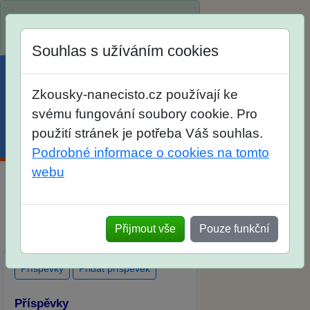
Spustili jsme přihlašování na školní
rok 2026/2027!
Souhlas s užíváním cookies
Zkousky-nanecisto.cz používají ke
svému fungování soubory cookie. Pro
použití stránek je potřeba Váš souhlas.
Menu
Účet
Košík
Podrobné informace o cookies na tomto
webu
Diskuse Jak jste dopadli u zkoušek
na SŠ? Vaše ohlasy po skutečných
Přijmout vše
Pouze funkční
přijímacích zkouškách
Příspěvky
Přidat příspěvek
Příspěvky