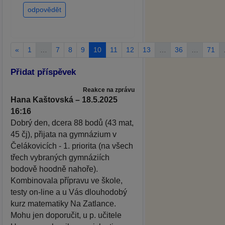
odpovědět
«
1
…
7
8
9
10
11
12
13
…
36
…
71
Přidat příspěvek
Reakce na zprávu
Hana Kaštovská – 18.5.2025
16:16
Dobrý den, dcera 88 bodů (43 mat,
45 čj), přijata na gymnázium v
Čelákovicích - 1. priorita (na všech
třech vybraných gymnáziích
bodově hoodně nahoře).
Kombinovala přípravu ve škole,
testy on-line a u Vás dlouhodobý
kurz matematiky Na Zatlance.
Mohu jen doporučit, u p. učitele