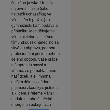
českého jazyka. Umístila se
na prvním místě (jako
nejlepší uchazečka) ve
všech třech pražských
gymnáziích, kam podávala
přihlášku. Moc děkujeme
všem učitelům a celému
týmu Zkoušek nanečisto za
skvělou přípravu, podporu a
profesionální přístup během
celého období. Vaše práce
má opravdu smysl a
věříme, že pomohla nejen
naší dceři, ale i mnoha
dalším dětem zvládnout
přijímací zkoušky s jistotou
a klidem. Přejeme Vám i
nadále mnoho úspěchů,
energie a spokojených