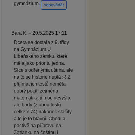
gymnázium.
odpovědět
Bára K. – 20.5.2025 17:11
Dcera se dostala z 9. třídy
na Gymnázium U
Libeňského zámku, které
měla jako prioritu jedna.
Sice s odřenýma ušima, ale
na to se historie neptá :-) Z
přijímacích testů neměla
dobrý pocit, zejména
matematika jí moc nevyšla,
ale body (z obou testů
celkem 74) nakonec stačily,
a to je to hlavní. Chodila
poctivě na přípravu na
Zatlanku na češtinu i