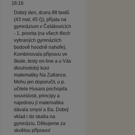
16:16
Dobrý den, dcera 88 bodů
(43 mat, 45 čj), přijata na
gymnázium v Čelákovicích
- 1. priorita (na všech třech
vybraných gymnáziích
bodově hoodně nahoře).
Kombinovala přípravu ve
škole, testy on-line a u Vás
dlouhodobý kurz
matematiky Na Zatlance.
Mohu jen doporučit, u p.
učitele Husara pochopila
souvislosti, principy a
najednou jí matematika
dávala smysl a šla. Dobrý
vklad i do studia na
gymnáziu. Děkujeme za
skvělou přípravu!