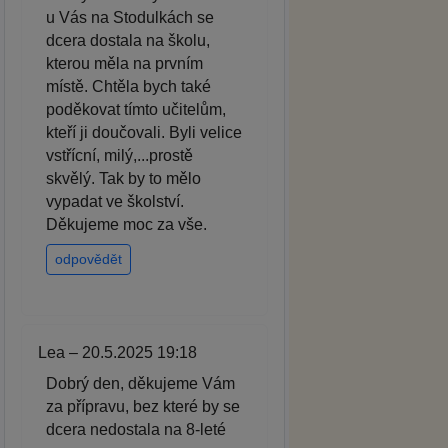
u Vás na Stodulkách se
dcera dostala na školu,
kterou měla na prvním
místě. Chtěla bych také
poděkovat tímto učitelům,
kteří ji doučovali. Byli velice
vstřícní, milý,...prostě
skvělý. Tak by to mělo
vypadat ve školství.
Děkujeme moc za vše.
odpovědět
Lea – 20.5.2025 19:18
Dobrý den, děkujeme Vám
za přípravu, bez které by se
dcera nedostala na 8-leté