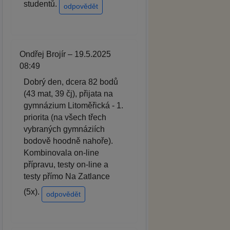
studentů.
odpovědět
Ondřej Brojír – 19.5.2025
08:49
Dobrý den, dcera 82 bodů
(43 mat, 39 čj), přijata na
gymnázium Litoměřická - 1.
priorita (na všech třech
vybraných gymnáziích
bodově hoodně nahoře).
Kombinovala on-line
přípravu, testy on-line a
testy přímo Na Zatlance
(5x).
odpovědět