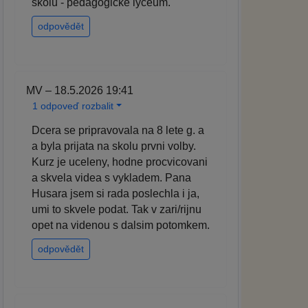
školu - pedagogické lyceum.
odpovědět
MV – 18.5.2026 19:41
1 odpoveď rozbalit
Dcera se pripravovala na 8 lete g. a
a byla prijata na skolu prvni volby.
Kurz je uceleny, hodne procvicovani
a skvela videa s vykladem. Pana
Husara jsem si rada poslechla i ja,
umi to skvele podat. Tak v zari/rijnu
opet na videnou s dalsim potomkem.
odpovědět