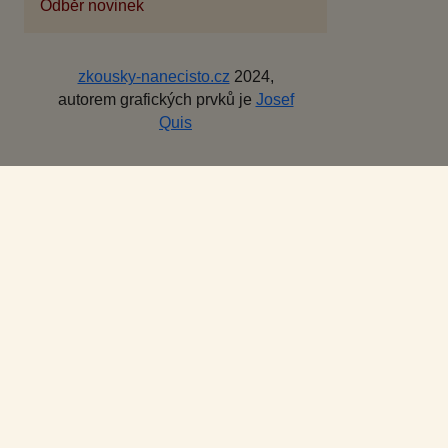
Odběr novinek
zkousky-nanecisto.cz
2024,
autorem grafických prvků je
Josef
Quis