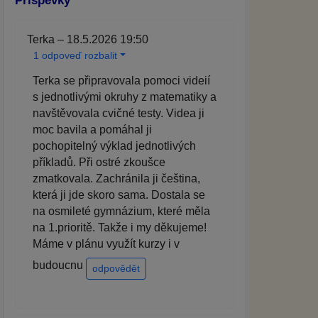
Příspěvky
Terka – 18.5.2026 19:50
1 odpoveď rozbalit
Terka se připravovala pomoci videií
s jednotlivými okruhy z matematiky a
navštěvovala cvičné testy. Videa ji
moc bavila a pomáhal ji
pochopitelný výklad jednotlivých
příkladů. Při ostré zkoušce
zmatkovala. Zachránila ji čeština,
která ji jde skoro sama. Dostala se
na osmileté gymnázium, které měla
na 1.prioritě. Takže i my děkujeme!
Máme v plánu využít kurzy i v
budoucnu
odpovědět