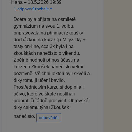
Hana – 18.5.2026 19:39
1 odpoveď rozbalit
Dcera byla přijata na osmileté
gymnázium na svou 1. volbu,
připravovala na přijímací zkoušky
docházkou na kurz Čj i M fyzicky +
testy on-line, cca 3x byla i na
zkouškách nanečisto o víkendu.
Zpětně hodnotí přínos účasti na
kurzech Zkoušek nanečisto velmi
pozitivně. Všichni lektoři byli skvělí a
díky tomu ji učení bavilo.
Prostřednictvím kurzu si doplnila i
učivo, které ve škole nestíhali
probrat, či řádně procvičit. Obrovské
díky celému týmu Zkoušek
nanečisto.
odpovědět