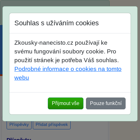
Spustili jsme přihlašování na školní rok
2026/2027!
Souhlas s užíváním cookies
Zkousky-nanecisto.cz používají ke
svému fungování soubory cookie. Pro
použití stránek je potřeba Váš souhlas.
Menu
Účet
Košík
Podrobné informace o cookies na tomto
webu
Diskuse Jak jste dopadli u zkoušek na SŠ?
Vaše ohlasy po skutečných přijímacích
Přijmout vše
Pouze funkční
zkouškách
Příspěvky
Přidat příspěvek