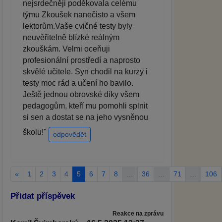
nejsrdečněji poděkovala celému
týmu Zkoušek nanečisto a všem
lektorům.Vaše cvičné testy byly
neuvěřitelně blízké reálným
zkouškám. Velmi oceňuji
profesionální prostředí a naprosto
skvělé učitele. Syn chodil na kurzy i
testy moc rád a učení ho bavilo.
Ještě jednou obrovské díky všem
pedagogům, kteří mu pomohli splnit
si sen a dostat se na jeho vysněnou
školu!"
odpovědět
«
1
2
3
4
5
6
7
8
…
36
…
71
…
106
Přidat příspěvek
Reakce na zprávu