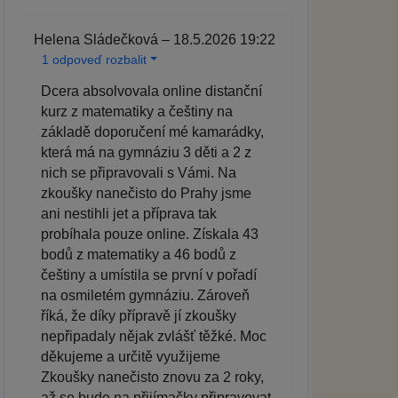
Helena Sládečková – 18.5.2026 19:22
1 odpoveď rozbalit
Dcera absolvovala online distanční
kurz z matematiky a češtiny na
základě doporučení mé kamarádky,
která má na gymnáziu 3 děti a 2 z
nich se připravovali s Vámi. Na
zkoušky nanečisto do Prahy jsme
ani nestihli jet a příprava tak
probíhala pouze online. Získala 43
bodů z matematiky a 46 bodů z
češtiny a umístila se první v pořadí
na osmiletém gymnáziu. Zároveň
říká, že díky přípravě jí zkoušky
nepřipadaly nějak zvlášť těžké. Moc
děkujeme a určitě využijeme
Zkoušky nanečisto znovu za 2 roky,
až se bude na přijímačky připravovat