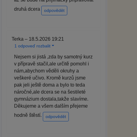
druhá dcera
odpovědět
Terka – 18.5.2026 19:21
1 odpoveď rozbalit
Nejsem si jistá ,zda by samotný kurz
v přípravě stačil,ale určitě pomohl i
nám,abychom věděli okruhy a
veškeré učivo. Kromě kurzů jsme
pak jeli ještě doma a bylo to teda
náročné,ale dcera se na šestileté
gymnázium dostala,takže slavíme.
Děkujeme a všem dalším přejeme
hodně štěstí.
odpovědět