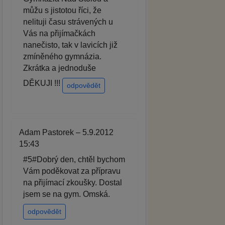
můžu s jistotou říci, že
nelituji času strávených u
Vás na přijímačkách
nanečisto, tak v lavicích již
zmíněného gymnázia.
Zkrátka a jednoduše
DĚKUJI !!!
odpovědět
Adam Pastorek – 5.9.2012
15:43
#5#Dobrý den, chtěl bychom
Vám poděkovat za přípravu
na přijímací zkoušky. Dostal
jsem se na gym. Omská.
odpovědět