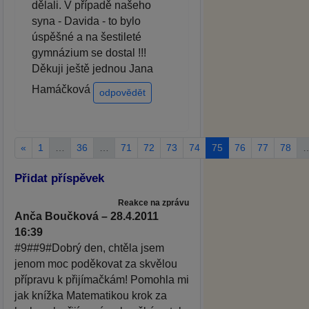
dělali. V případě našeho
syna - Davida - to bylo
úspěšné a na šestileté
gymnázium se dostal !!!
Děkuji ještě jednou Jana
Hamáčková
odpovědět
«
1
…
36
…
71
72
73
74
75
76
77
78
Přidat příspěvek
Reakce na zprávu
Anča Boučková – 28.4.2011
16:39
#9##9#Dobrý den, chtěla jsem
jenom moc poděkovat za skvělou
přípravu k přijímačkám! Pomohla mi
jak knížka Matematikou krok za