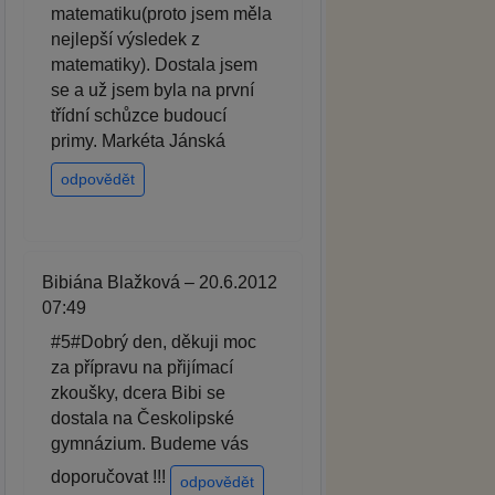
matematiku(proto jsem měla
nejlepší výsledek z
matematiky). Dostala jsem
se a už jsem byla na první
třídní schůzce budoucí
primy. Markéta Jánská
odpovědět
Bibiána Blažková – 20.6.2012
07:49
#5#Dobrý den, děkuji moc
za přípravu na přijímací
zkoušky, dcera Bibi se
dostala na Českolipské
gymnázium. Budeme vás
doporučovat !!!
odpovědět