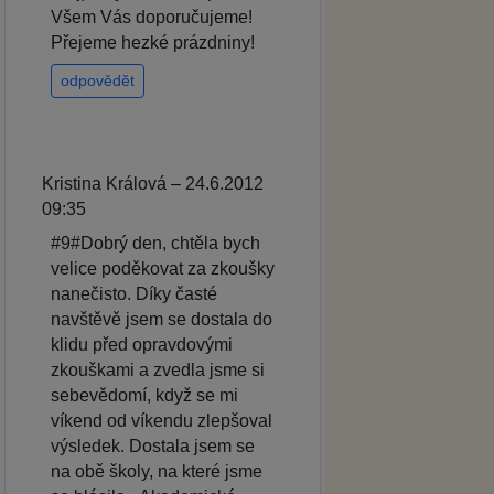
Všem Vás doporučujeme!
Přejeme hezké prázdniny!
odpovědět
Kristina Králová – 24.6.2012
09:35
#9#Dobrý den, chtěla bych
velice poděkovat za zkoušky
nanečisto. Díky časté
navštěvě jsem se dostala do
klidu před opravdovými
zkouškami a zvedla jsme si
sebevědomí, když se mi
víkend od víkendu zlepšoval
výsledek. Dostala jsem se
na obě školy, na které jsme