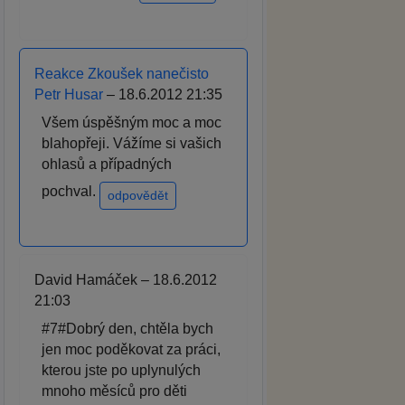
Reakce Zkoušek nanečisto
Petr Husar
– 18.6.2012 21:35
Všem úspěšným moc a moc
blahopřeji. Vážíme si vašich
ohlasů a případných
pochval.
odpovědět
David Hamáček – 18.6.2012
21:03
#7#Dobrý den, chtěla bych
jen moc poděkovat za práci,
kterou jste po uplynulých
mnoho měsíců pro děti