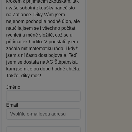
krokem k přijímacím zkouškám, tak
i vaše sobotní zkoušky nanečisto
na Zatlance. Díky Vám jsem
nejenom pochopila hodně úloh, ale
naučila jsem se i všechno počítat
rychleji a méně složitě, což se u
přijímaček hodilo. V podstatě jsem
začala mít matematiku ráda, i když
jsem s ní často dost bojovala. Teď
jsem se dostala na AG Štěpánská,
kam jsem celou dobu hodně chtěla.
Takže- díky moc!
Jméno
Email