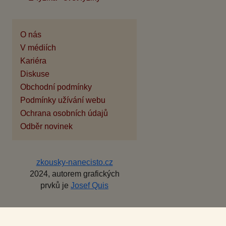
O nás
V médiích
Kariéra
Diskuse
Obchodní podmínky
Podmínky užívání webu
Ochrana osobních údajů
Odběr novinek
zkousky-nanecisto.cz
2024, autorem grafických
prvků je
Josef Quis