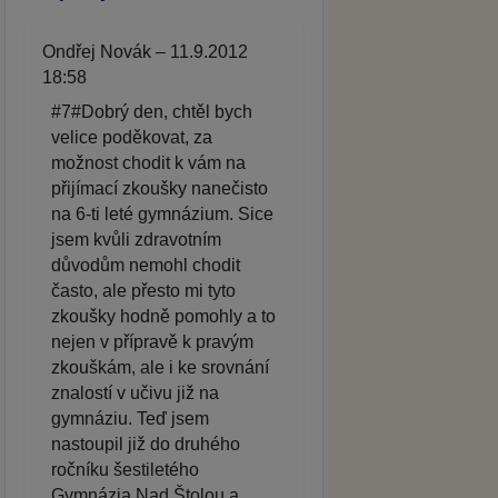
Ondřej Novák – 11.9.2012
18:58
#7#Dobrý den, chtěl bych
velice poděkovat, za
možnost chodit k vám na
přijímací zkoušky nanečisto
na 6-ti leté gymnázium. Sice
jsem kvůli zdravotním
důvodům nemohl chodit
často, ale přesto mi tyto
zkoušky hodně pomohly a to
nejen v přípravě k pravým
zkouškám, ale i ke srovnání
znalostí v učivu již na
gymnáziu. Teď jsem
nastoupil již do druhého
ročníku šestiletého
Gymnázia Nad Štolou a