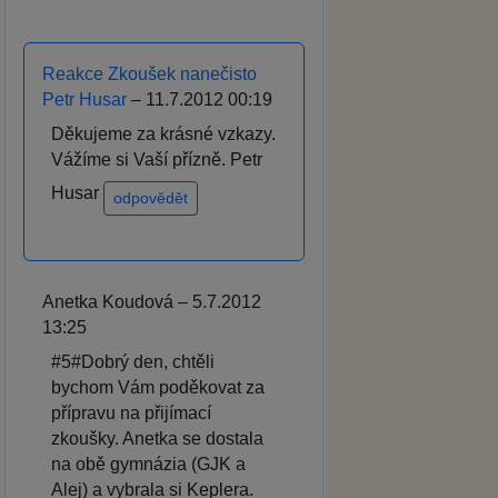
Reakce Zkoušek nanečisto
Petr Husar
– 11.7.2012 00:19
Děkujeme za krásné vzkazy.
Vážíme si Vaší přízně. Petr
Husar
odpovědět
Anetka Koudová – 5.7.2012
13:25
#5#Dobrý den, chtěli
bychom Vám poděkovat za
přípravu na přijímací
zkoušky. Anetka se dostala
na obě gymnázia (GJK a
Alej) a vybrala si Keplera.