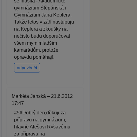
se hlásila - Akademické
gymnázium Štěpánská i
Gymnázium Jana Keplera.
Takže letos v září nastupuju
na Keplera a zkoušky na
nečisto budu doporučovat
všem mým mladším
kamarádům, protože
opravdu pomáhají.
odpovědět
Markéta Jánská – 21.6.2012
17:47
#5#Dobrý den,děkuji za
přípravu na gymnázium,
hlavně Alešovi Ryšavému
za přípravu na