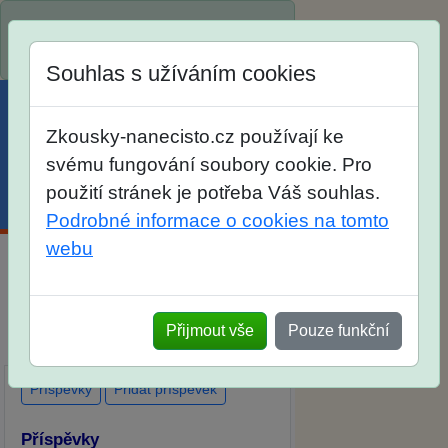
Spustili jsme přihlašování na školní
rok 2026/2027!
Souhlas s užíváním cookies
Zkousky-nanecisto.cz používají ke
svému fungování soubory cookie. Pro
použití stránek je potřeba Váš souhlas.
Menu
Účet
Košík
Podrobné informace o cookies na tomto
webu
Diskuse Jak jste dopadli u zkoušek
na SŠ? Vaše ohlasy po skutečných
Přijmout vše
Pouze funkční
přijímacích zkouškách
Příspěvky
Přidat příspěvek
Příspěvky