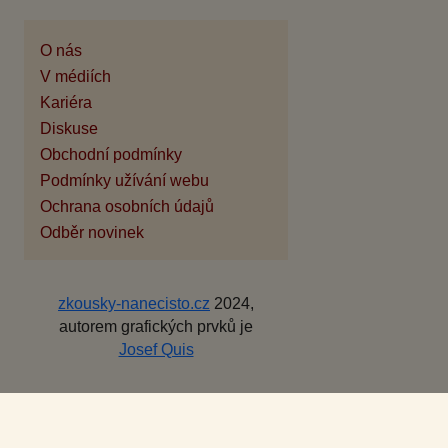
O nás
V médiích
Kariéra
Diskuse
Obchodní podmínky
Podmínky užívání webu
Ochrana osobních údajů
Odběr novinek
zkousky-nanecisto.cz
2024,
autorem grafických prvků je
Josef Quis