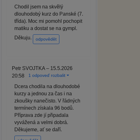
Chodil jsem na skvělý
dlouhodobý kurz do Panské (7.
třída). Moc mi pomohl pochopit
matiku a dostat se na gympl.
Děkuju.
odpovědět
Petr SVOJTKA – 15.5.2026
1 odpoveď rozbalit
20:58
Dcera chodila na dlouhodobé
kurzy a jednou za čas i na
zkoušky nanečisto. V řádných
termínech získala 96 bodů.
Příprava zde jí připadala
vyvážená a velmi dobrá.
Děkujeme, ať se daří.