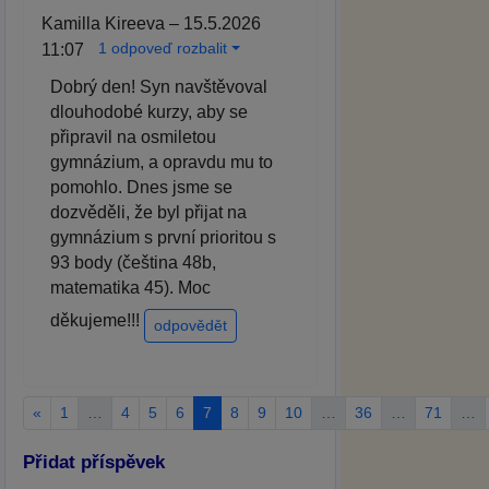
Kamilla Kireeva – 15.5.2026
1 odpoveď rozbalit
11:07
Dobrý den! Syn navštěvoval
dlouhodobé kurzy, aby se
připravil na osmiletou
gymnázium, a opravdu mu to
pomohlo. Dnes jsme se
dozvěděli, že byl přijat na
gymnázium s první prioritou s
93 body (čeština 48b,
matematika 45). Moc
děkujeme!!!
odpovědět
«
1
…
4
5
6
7
8
9
10
…
36
…
71
…
Přidat příspěvek