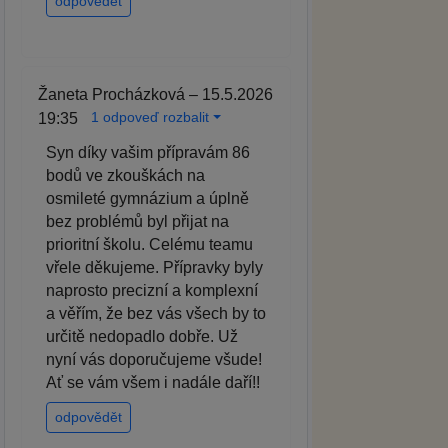
odpovědět
Žaneta Procházková – 15.5.2026
1 odpoveď rozbalit
19:35
Syn díky vašim přípravám 86
bodů ve zkouškách na
osmileté gymnázium a úplně
bez problémů byl přijat na
prioritní školu. Celému teamu
vřele děkujeme. Přípravky byly
naprosto precizní a komplexní
a věřím, že bez vás všech by to
určitě nedopadlo dobře. Už
nyní vás doporučujeme všude!
Ať se vám všem i nadále daří!!
odpovědět