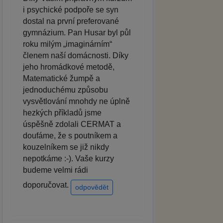
i psychické podpoře se syn
dostal na první preferované
gymnázium. Pan Husar byl půl
roku milým „imaginárním“
členem naší domácnosti. Díky
jeho hromádkové metodě,
Matematické žumpě a
jednoduchému způsobu
vysvětlování mnohdy ne úplně
hezkých příkladů jsme
úspěšně zdolali CERMAT a
doufáme, že s poutníkem a
kouzelníkem se již nikdy
nepotkáme :-). Vaše kurzy
budeme velmi rádi
doporučovat.
odpovědět