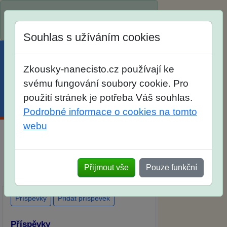
Spustili jsme přihlašování na školní rok
2026/2027!
Souhlas s užíváním cookies
Zkousky-nanecisto.cz používají ke
svému fungování soubory cookie. Pro
použití stránek je potřeba Váš souhlas.
Menu
Účet
Košík
Podrobné informace o cookies na tomto
webu
Diskuse Jak jste dopadli u zkoušek na
SŠ? Vaše ohlasy po skutečných
Přijmout vše
Pouze funkční
přijímacích zkouškách
Příspěvky
Přidat příspěvek
Příspěvky