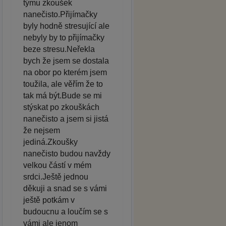
týmu zkoušek
nanečisto.Přijímačky
byly hodně stresující ale
nebyly by to přijímačky
beze stresu.Neřekla
bych že jsem se dostala
na obor po kterém jsem
toužila, ale věřím že to
tak má být.Bude se mi
stýskat po zkouškách
nanečisto a jsem si jistá
že nejsem
jediná.Zkoušky
nanečisto budou navždy
velkou částí v mém
srdci.Ještě jednou
děkuji a snad se s vámi
ještě potkám v
budoucnu a loučím se s
vámi ale jenom