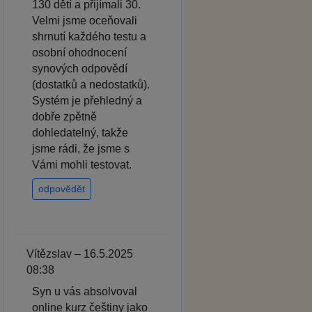
130 dětí a přijímali 30.
Velmi jsme oceňovali
shrnutí každého testu a
osobní ohodnocení
synových odpovědí
(dostatků a nedostatků).
Systém je přehledný a
dobře zpětně
dohledatelný, takže
jsme rádi, že jsme s
Vámi mohli testovat.
odpovědět
Vítězslav – 16.5.2025
08:38
Syn u vás absolvoval
online kurz češtiny jako