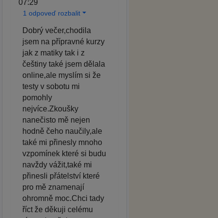
07:29
1 odpoveď rozbalit
Dobrý večer,chodila
jsem na přípravné kurzy
jak z matiky tak i z
češtiny také jsem dělala
online,ale myslím si že
testy v sobotu mi
pomohly
nejvíce.Zkoušky
nanečisto mě nejen
hodně čeho naučily,ale
také mi přinesly mnoho
vzpomínek které si budu
navždy vážit,také mi
přinesli přátelství které
pro mě znamenají
ohromně moc.Chci tady
říct že děkuji celému