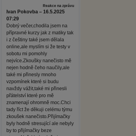
Reakce na zprávu
Ivan Pokovba – 16.5.2025
07:29
Dobrý večer,chodila jsem na
přípravné kurzy jak z matiky tak
i z češtiny také jsem dělala
online,ale myslím si že testy v
sobotu mi pomohly
nejvíce.Zkoušky nanečisto mě
nejen hodně čeho naučily,ale
také mi přinesly mnoho
vzpomínek které si budu
navždy vážit,také mi přinesli
přátelství které pro mě
znamenají ohromně moc.Chci
tady říct že děkuji celému týmu
zkoušek nanečisto.Přijímačky
byly hodně stresující ale nebyly
by to přijímačky beze