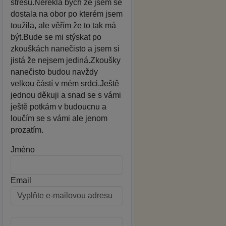
stresu.Neřekla bych že jsem se
dostala na obor po kterém jsem
toužila, ale věřím že to tak má
být.Bude se mi stýskat po
zkouškách nanečisto a jsem si
jistá že nejsem jediná.Zkoušky
nanečisto budou navždy
velkou částí v mém srdci.Ještě
jednou děkuji a snad se s vámi
ještě potkám v budoucnu a
loučím se s vámi ale jenom
prozatím.
Jméno
Email