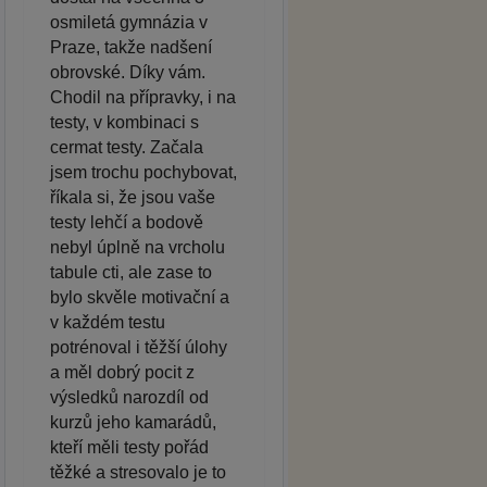
osmiletá gymnázia v
Praze, takže nadšení
obrovské. Díky vám.
Chodil na přípravky, i na
testy, v kombinaci s
cermat testy. Začala
jsem trochu pochybovat,
říkala si, že jsou vaše
testy lehčí a bodově
nebyl úplně na vrcholu
tabule cti, ale zase to
bylo skvěle motivační a
v každém testu
potrénoval i těžší úlohy
a měl dobrý pocit z
výsledků narozdíl od
kurzů jeho kamarádů,
kteří měli testy pořád
těžké a stresovalo je to