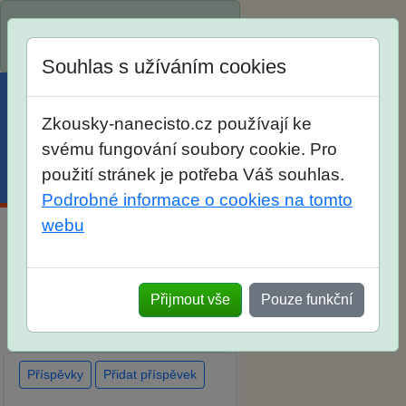
Spustili jsme přihlašování na
školní rok 2026/2027!
Souhlas s užíváním cookies
Zkousky-nanecisto.cz používají ke
svému fungování soubory cookie. Pro
použití stránek je potřeba Váš souhlas.
Menu
Účet
Košík
Podrobné informace o cookies na tomto
webu
Diskuse Jak jste dopadli u
zkoušek na SŠ? Vaše ohlasy po
Přijmout vše
Pouze funkční
skutečných přijímacích
zkouškách
Příspěvky
Přidat příspěvek