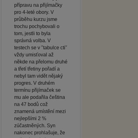
přípravu na přijímačky
pro 4-leté obory. V
průběhu kurzu jsme
trochu pochybovali o
tom, jestli to byla
správná volba. V
testech se v "tabulce cti"
vždy umisťoval až
někde na přelomu druhé
a třetí třetiny pořadí a
nebyl tam vidět nějaký
progres. V druhém
termínu přijímaček se
mu ale podařila čeština
na 47 bodů což
znamená umístění mezi
nejlepšími 2 %
zúčastněných. Syn
nakonec prohlašuje, že