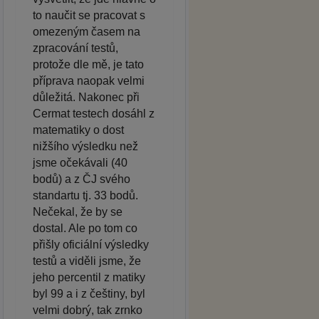
to naučit se pracovat s
omezeným časem na
zpracování testů,
protože dle mě, je tato
příprava naopak velmi
důležitá. Nakonec při
Cermat testech dosáhl z
matematiky o dost
nižšího výsledku než
jsme očekávali (40
bodů) a z ČJ svého
standartu tj. 33 bodů.
Nečekal, že by se
dostal. Ale po tom co
přišly oficiální výsledky
testů a viděli jsme, že
jeho percentil z matiky
byl 99 a i z češtiny, byl
velmi dobrý, tak zrnko