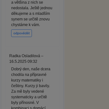
a většina z nich se
nedostala. Ještě jednou
děkujeme a s mladším
synem se určitě znovu
chystáme k vám.
odpovědět
Radka Osladilová –
16.5.2025 09:32
Dobrý den, naše dcera
chodila na přípravné
kurzy matematiky i
češtiny. Kurzy ji bavily.
Za mě byly vedené
systematicky a určitě
byly přínosné. V
kombinaci s domácí