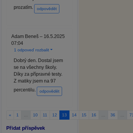
prozatím.
odpovědět
Adam Beneš – 16.5.2025
07:04
1 odpoveď rozbalit
Dobrý den. Dostal jsem
se na všechny školy.
Díky za přípravné testy.
Z matiky jsem na 97
percentilu.
odpovědět
«
1
…
10
11
12
13
14
15
16
…
36
…
7
Přidat příspěvek