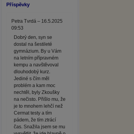
Příspěvky
Petra Tvrdá – 16.5.2025
09:53
Dobrý den, syn se
dostal na šestileté
gymnázium. By u Vám
na letním přípravném
kempu a navštěvoval
dlouhodobý kurz.
Jediné s čím měl
problém a kam moc
nechtěl, byly Zkoušky
na nečisto. Přišlo mu, že
je to mnohem lehčí než
Cermat testy a tím
pádem, že tím ztrácí
čas. Snažila jsem se mu
vysvětlit, že jde hlavně o