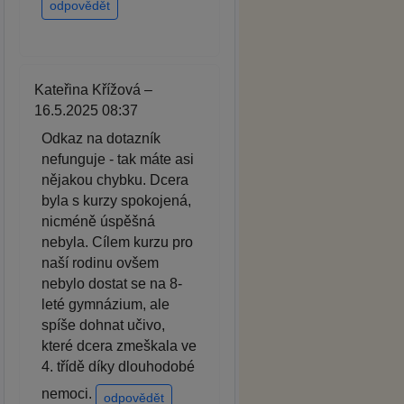
odpovědět
Kateřina Křížová –
16.5.2025 08:37
Odkaz na dotazník
nefunguje - tak máte asi
nějakou chybku. Dcera
byla s kurzy spokojená,
nicméně úspěšná
nebyla. Cílem kurzu pro
naší rodinu ovšem
nebylo dostat se na 8-
leté gymnázium, ale
spíše dohnat učivo,
které dcera zmeškala ve
4. třídě díky dlouhodobé
nemoci.
odpovědět