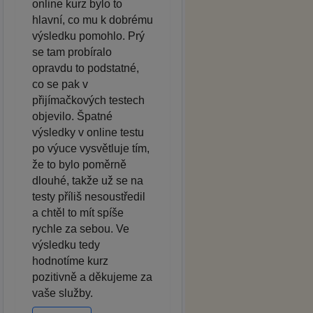
online kurz bylo to
hlavní, co mu k dobrému
výsledku pomohlo. Prý
se tam probíralo
opravdu to podstatné,
co se pak v
přijímačkových testech
objevilo. Špatné
výsledky v online testu
po výuce vysvětluje tím,
že to bylo poměrně
dlouhé, takže už se na
testy příliš nesoustředil
a chtěl to mít spíše
rychle za sebou. Ve
výsledku tedy
hodnotíme kurz
pozitivně a děkujeme za
vaše služby.