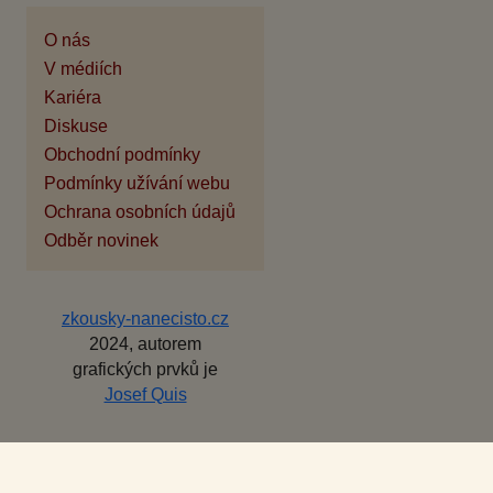
O nás
V médiích
Kariéra
Diskuse
Obchodní podmínky
Podmínky užívání webu
Ochrana osobních údajů
Odběr novinek
zkousky-nanecisto.cz
2024, autorem
grafických prvků je
Josef Quis