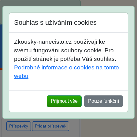
Spustili jsme přihlašování na
školní rok 2026/2027!
Souhlas s užíváním cookies
Zkousky-nanecisto.cz používají ke
svému fungování soubory cookie. Pro
použití stránek je potřeba Váš souhlas.
Menu
Účet
Košík
Podrobné informace o cookies na tomto
webu
Diskuse Jak jste dopadli u
zkoušek na SŠ? Vaše ohlasy
Přijmout vše
Pouze funkční
po skutečných přijímacích
zkouškách
Příspěvky
Přidat příspěvek