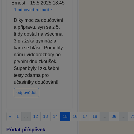
Ernest – 15.5.2025 18:45
1 odpoveď rozbalit
Díky moc za doučování
a přípravu, syn se z 5.
třídy dostal na všechna
3 pražská gymnázia,
kam se hlásil. Pomohly
nám i videorozbory po
prvním dnu zkoušek.
Super byly i zkušební
testy zdarma pro
účastníky doučování!
odpovědět
«
1
…
12
13
14
15
16
17
18
…
36
…
7
Přidat příspěvek