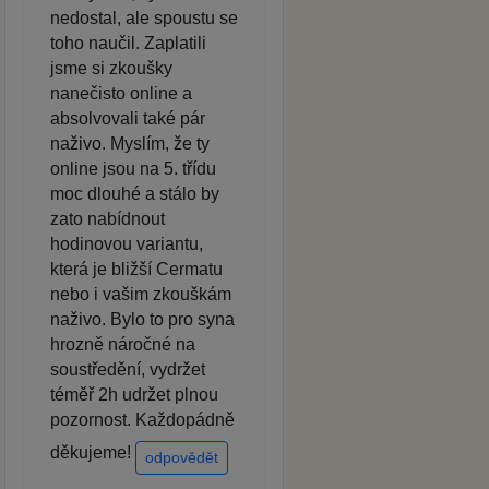
nedostal, ale spoustu se
toho naučil. Zaplatili
jsme si zkoušky
nanečisto online a
absolvovali také pár
naživo. Myslím, že ty
online jsou na 5. třídu
moc dlouhé a stálo by
zato nabídnout
hodinovou variantu,
která je bližší Cermatu
nebo i vašim zkouškám
naživo. Bylo to pro syna
hrozně náročné na
soustředění, vydržet
téměř 2h udržet plnou
pozornost. Každopádně
děkujeme!
odpovědět