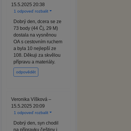
15.5.2025 20:38
1 odpoveď rozbalit
Dobrý den, dcera se ze
73 body (44 Čj, 29 M)
dostala na vysněnou
OA s cestovním ruchem
a byla 10 nejlepší ze
108. Děkuji za skvělou
přípravu a materiály.
odpovědět
Veronika Víšková –
15.5.2025 20:09
1 odpoveď rozbalit
Dobrý den, syn chodil
na přípravku češtiny i