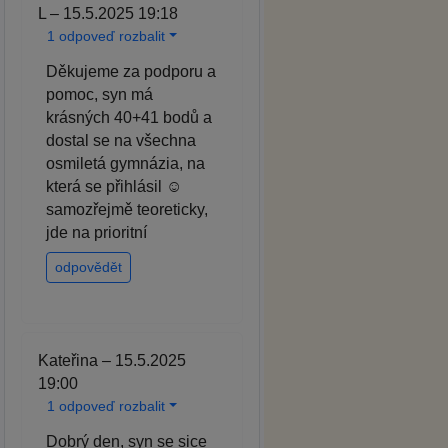
L – 15.5.2025 19:18
1 odpoveď rozbalit
Děkujeme za podporu a
pomoc, syn má
krásných 40+41 bodů a
dostal se na všechna
osmiletá gymnázia, na
která se přihlásil ☺️
samozřejmě teoreticky,
jde na prioritní
odpovědět
Kateřina – 15.5.2025
19:00
1 odpoveď rozbalit
Dobrý den, syn se sice