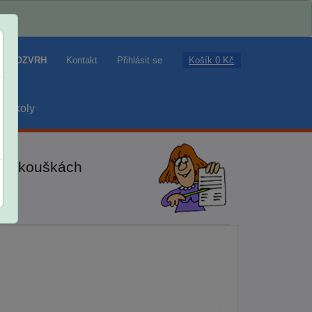
Košík 0 Kč
ROZVRH
Kontakt
Přihlásit se
školy
ch zkouškách