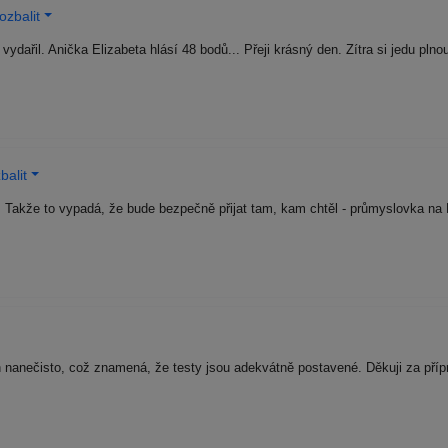
ozbalit
ydařil. Anička Elizabeta hlásí 48 bodů... Přeji krásný den. Zítra si jedu pln
balit
6. Takže to vypadá, že bude bezpečně přijat tam, kam chtěl - průmyslovka 
 nanečisto, což znamená, že testy jsou adekvátně postavené. Děkuji za příp