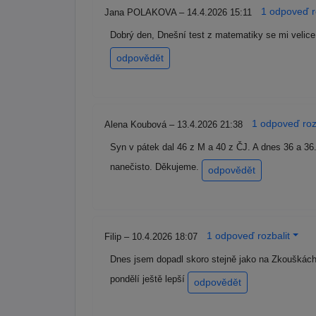
1 odpoveď r
Jana POLAKOVA – 14.4.2026 15:11
Dobrý den, Dnešní test z matematiky se mi velice v
odpovědět
1 odpoveď roz
Alena Koubová – 13.4.2026 21:38
Syn v pátek dal 46 z M a 40 z ČJ. A dnes 36 a 3
nanečisto. Děkujeme.
odpovědět
1 odpoveď rozbalit
Filip – 10.4.2026 18:07
Dnes jsem dopadl skoro stejně jako na Zkouškách
pondělí ještě lepší
odpovědět