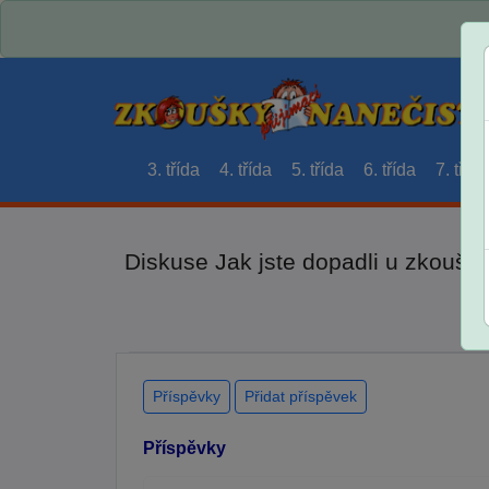
3. třída
4. třída
5. třída
6. třída
7. třída
Diskuse Jak jste dopadli u zkouše
Příspěvky
Přidat příspěvek
Příspěvky