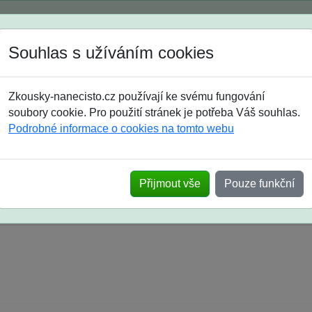
Spustili jsme přihlašování na školní rok 2026/2027!
Souhlas s užíváním cookies
Jak si vybrat
Časté dotazy
Zkousky-nanecisto.cz používají ke svému fungování
8. třída
9. třída
střední
maturanti
soutěže
prázdniny
soubory cookie. Pro použití stránek je potřeba Váš souhlas.
Podrobné informace o cookies na tomto webu
k na SŠ? Vaše ohlasy po skutečných přijímací
Přijmout vše
Pouze funkční