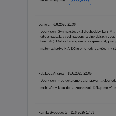
odpovědět
Daniela – 6.8.2025 21:06
Dobrý den. Syn navštěvoval dlouhodobý kurz M a 
dítě a naopak, vyšel nadšený a plný dalších věcí,
konci 46). Matika byla spíše pro zajímavost; ps
matematika/fyzika). Děkujeme tedy za všechny st
Polaková Andrea – 18.6.2025 22:05
Dobrý den, moc děkujeme za přípravu na dlouhodob
mohl vše v klidu doma zopakovat. Děkujeme všem 
Kamila Svobodová – 11.6.2025 17:33