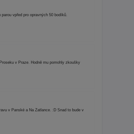
ou parou vpřed pro opravných 50 bodíků.
na Proseku v Praze. Hodně mu pomohly zkoušky
ravu v Panské a Na Zatlance. :D Snad to bude v