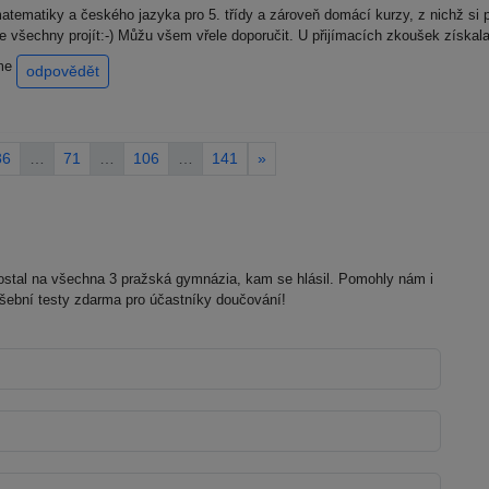
tematiky a českého jazyka pro 5. třídy a zároveň domácí kurzy, z nichž si 
jde všechny projít:-) Můžu všem vřele doporučit. U přijímacích zkoušek získal
eme
odpovědět
36
…
71
…
106
…
141
»
dostal na všechna 3 pražská gymnázia, kam se hlásil. Pomohly nám i
šební testy zdarma pro účastníky doučování!