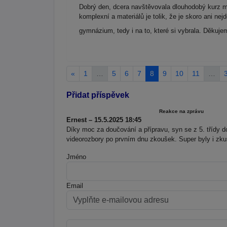
Dobrý den, dcera navštěvovala dlouhodobý kurz ma
komplexní a materiálů je tolik, že je skoro ani ne
gymnázium, tedy i na to, které si vybrala. Děkuj
«
1
…
5
6
7
8
9
10
11
…
Přidat příspěvek
Reakce na zprávu
Ernest – 15.5.2025 18:45
Díky moc za doučování a přípravu, syn se z 5. třídy 
videorozbory po prvním dnu zkoušek. Super byly i zku
Jméno
Email