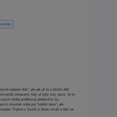
ovědět
tovně nadané dítě”, ale jak už to u těchto dětí
e prošli situacemi, kdy už byly slzy, pocit, že to
o bych chtěla poděkovat především za
acích zkoušek měla prý “totální okno”, ale
upila. Poprvé v životě si školu chválí a těší se