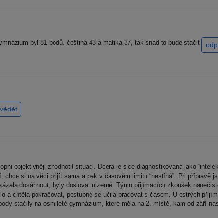
ymnázium byl 81 bodů. čeština 43 a matika 37, tak snad to bude stačit
odp
vědět
ni objektivněji zhodnotit situaci. Dcera je sice diagnostikovaná jako “intelek
chce si na věci přijít sama a pak v časovém limitu “nestíhá”. Při přípravě jsm
ázala dosáhnout, byly doslova mizerné. Týmu přijímacích zkoušek nanečist
o a chtěla pokračovat, postupně se učila pracovat s časem. U ostrých přijím
ody stačily na osmileté gymnázium, které měla na 2. místě, kam od září nasto