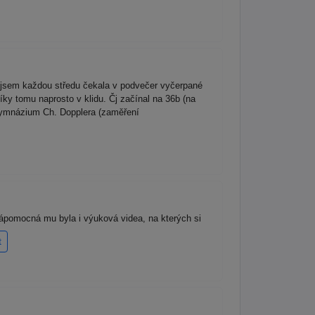
 jsem každou středu čekala v podvečer vyčerpané
íky tomu naprosto v klidu. Čj začínal na 36b (na
 Gymnázium Ch. Dopplera (zaměření
Nápomocná mu byla i výuková videa, na kterých si
t