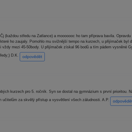
Čj (každou středu na Zatlance) a mooooooc ho tam příprava bavila. Opravdu
 které ho zaujaly. Pomohlo mu svižnější tempo na kurzech, u přijímaček byl d
al ji vždy mezi 45-50body. U přijímaček získal 96 bodů a tím pádem vysněné
ředy;) D.K.
odpovědět
ých kurzech pro 5. ročník. Syn se dostal na gymnázium s první prioritou. 
učitelům za skvělý přístup a vysvětlení všech záludnosti. A.P.
odpovědě