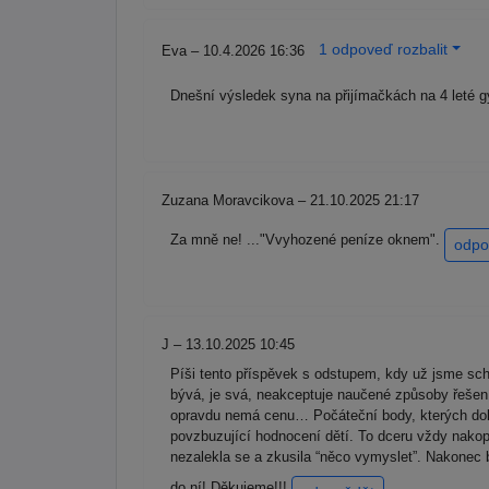
1 odpoveď rozbalit
Eva – 10.4.2026 16:36
Dnešní výsledek syna na přijímačkách na 4 leté g
Zuzana Moravcikova – 21.10.2025 21:17
Za mně ne! ..."Vvyhozené peníze oknem".
odpo
J – 13.10.2025 10:45
Píši tento příspěvek s odstupem, kdy už jsme schop
bývá, je svá, neakceptuje naučené způsoby řešení, 
opravdu nemá cenu… Počáteční body, kterých dok
povzbuzující hodnocení dětí. To dceru vždy nakopl
nezalekla se a zkusila “něco vymyslet”. Nakonec b
do ní! Děkujeme!!!