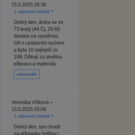
15.5.2025 20:38
1 odpoveď rozbalit
Dobrý den, dcera se ze
73 body (44 Čj, 29 M)
dostala na vysněnou
OA s cestovním ruchem
a byla 10 nejlepší ze
108. Děkuji za skvělou
přípravu a materiály.
odpovědět
Veronika Víšková –
15.5.2025 20:09
1 odpoveď rozbalit
Dobrý den, syn chodil
na přípravku češtiny i