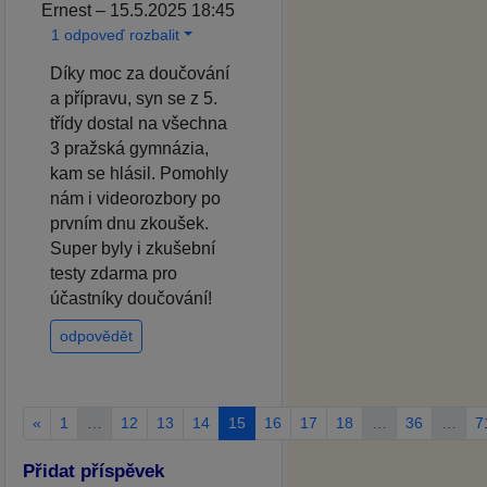
Ernest – 15.5.2025 18:45
1 odpoveď rozbalit
Díky moc za doučování
a přípravu, syn se z 5.
třídy dostal na všechna
3 pražská gymnázia,
kam se hlásil. Pomohly
nám i videorozbory po
prvním dnu zkoušek.
Super byly i zkušební
testy zdarma pro
účastníky doučování!
odpovědět
«
1
…
12
13
14
15
16
17
18
…
36
…
7
Přidat příspěvek