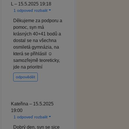
L – 15.5.2025 19:18
1 odpoveď rozbalit
Děkujeme za podporu a
pomoc, syn má
krásných 40+41 bodů a
dostal se na všechna
osmiletá gymnázia, na
která se přihlásil ☺️
samozřejmě teoreticky,
jde na prioritní
odpovědět
Kateřina – 15.5.2025
19:00
1 odpoveď rozbalit
Dobrý den, syn se sice