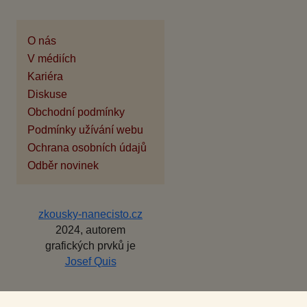
O nás
V médiích
Kariéra
Diskuse
Obchodní podmínky
Podmínky užívání webu
Ochrana osobních údajů
Odběr novinek
zkousky-nanecisto.cz
2024, autorem
grafických prvků je
Josef Quis