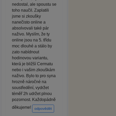
nedostal, ale spoustu se
toho naučil. Zaplatili
jsme si zkoušky
nanečisto online a
absolvovali také pár
naživo. Myslím, že ty
online jsou na 5. třídu
moc dlouhé a stálo by
zato nabídnout
hodinovou variantu,
která je bližší Cermatu
nebo i vašim zkouškám
naživo. Bylo to pro syna
hrozně náročné na
soustředění, vydržet
téměř 2h udržet plnou
pozornost. Každopádně
děkujeme!
odpovědět