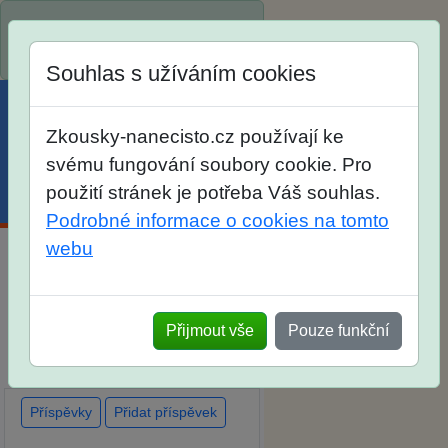
Spustili jsme přihlašování na
školní rok 2026/2027!
Souhlas s užíváním cookies
Zkousky-nanecisto.cz používají ke
svému fungování soubory cookie. Pro
použití stránek je potřeba Váš souhlas.
Menu
Účet
Košík
Podrobné informace o cookies na tomto
webu
Diskuse Jak jste dopadli u
zkoušek na SŠ? Vaše ohlasy
Přijmout vše
Pouze funkční
po skutečných přijímacích
zkouškách
Příspěvky
Přidat příspěvek