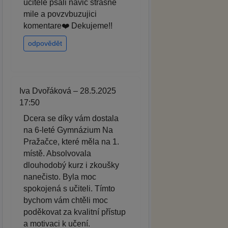
ucitele psali navic strasne
mile a povzvbuzujici
komentare❤️ Dekujeme!!
odpovědět
Iva Dvořáková – 28.5.2025
17:50
Dcera se díky vám dostala
na 6-leté Gymnázium Na
Pražačce, které měla na 1.
místě. Absolvovala
dlouhodobý kurz i zkoušky
nanečisto. Byla moc
spokojená s učiteli. Tímto
bychom vám chtěli moc
poděkovat za kvalitní přístup
a motivaci k učení.