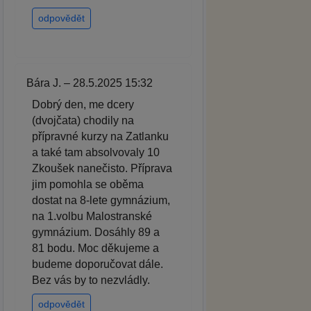
odpovědět
Bára J. – 28.5.2025 15:32
Dobrý den, me dcery
(dvojčata) chodily na
přípravné kurzy na Zatlanku
a také tam absolvovaly 10
Zkoušek nanečisto. Příprava
jim pomohla se oběma
dostat na 8-lete gymnázium,
na 1.volbu Malostranské
gymnázium. Dosáhly 89 a
81 bodu. Moc děkujeme a
budeme doporučovat dále.
Bez vás by to nezvládly.
odpovědět