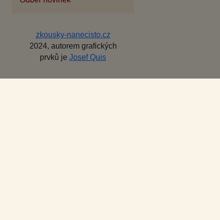
zkousky-nanecisto.cz
2024, autorem grafických
prvků je
Josef Quis