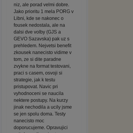
niz, ale porad velmi dobre.
Jako prioritu 1 mela PORG v
Libni, kde se nakonec o
fousek nedostala, ale na
dalsi dve volby (GJS a
GEVO Sazavska) pak uz s
prehledem. Nejvetsi benefit
zkousek nanecisto vidime v
tom, ze si dite paradne
zvykne na format testovani,
praci s casem, osvoji si
strategie, jak k testu
pristupovat. Navic pri
vyhodnoceni se naucila
nektere postupy. Na kurzy
jinak nechodila a ucily jsme
se jen spolu doma. Testy
nanecisto moc
doporucujeme. Opravujici