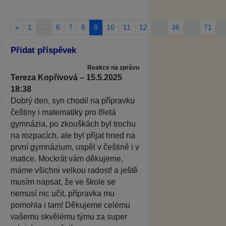
«
1
…
6
7
8
9
10
11
12
…
36
…
71
Přidat příspěvek
Reakce na zprávu
Tereza Kopřivová – 15.5.2025
18:38
Dobrý den, syn chodil na přípravku
češtiny i matematiky pro 8letá
gymnázia, po zkouškách byl trochu
na rozpacích, ale byl přijat hned na
první gymnázium, uspěl v češtině i v
matice. Mockrát vám děkujeme,
máme všichni velkou radost! a ještě
musím napsat, že ve škole se
nemusí nic učit, přípravka mu
pomohla i tam! Děkujeme celému
vašemu skvělému týmu za super