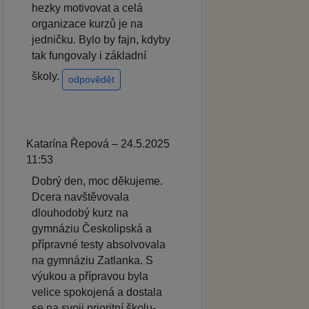
hezky motivovat a celá
organizace kurzů je na
jedničku. Bylo by fajn, kdyby
tak fungovaly i základní
školy.
odpovědět
Katarína Řepová – 24.5.2025
11:53
Dobrý den, moc děkujeme.
Dcera navštěvovala
dlouhodobý kurz na
gymnáziu Českolipská a
přípravné testy absolvovala
na gymnáziu Zatlanka. S
výukou a přípravou byla
velice spokojená a dostala
se na svoji prioritní školu-