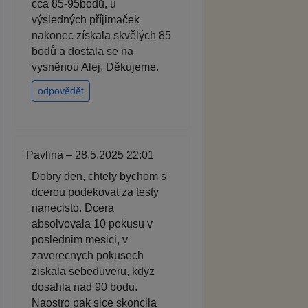
cca 85-95bodů, u
výsledných příjimaček
nakonec získala skvělých 85
bodů a dostala se na
vysněnou Alej. Děkujeme.
odpovědět
Pavlina – 28.5.2025 22:01
Dobry den, chtely bychom s
dcerou podekovat za testy
nanecisto. Dcera
absolvovala 10 pokusu v
poslednim mesici, v
zaverecnych pokusech
ziskala sebeduveru, kdyz
dosahla nad 90 bodu.
Naostro pak sice skoncila