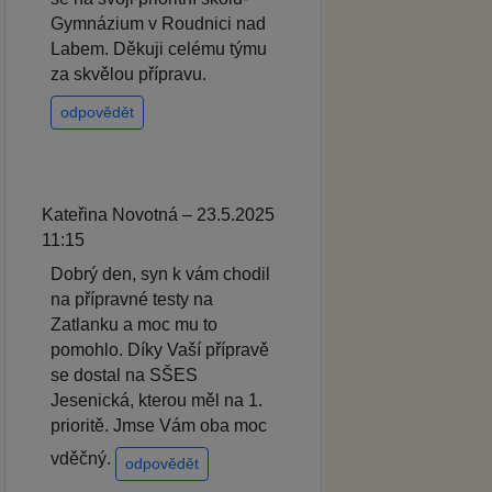
Gymnázium v Roudnici nad
Labem. Děkuji celému týmu
za skvělou přípravu.
odpovědět
Kateřina Novotná – 23.5.2025
11:15
Dobrý den, syn k vám chodil
na přípravné testy na
Zatlanku a moc mu to
pomohlo. Díky Vaší přípravě
se dostal na SŠES
Jesenická, kterou měl na 1.
prioritě. Jmse Vám oba moc
vděčný.
odpovědět