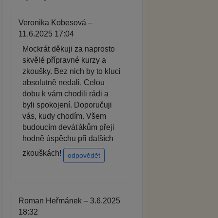
Veronika Kobesová –
11.6.2025 17:04
Mockrát děkuji za naprosto
skvělé přípravné kurzy a
zkoušky. Bez nich by to kluci
absolutně nedali. Celou
dobu k vám chodili rádi a
byli spokojení. Doporučuji
vás, kudy chodím. Všem
budoucím deváťákům přeji
hodně úspěchu při dalších
zkouškách!
odpovědět
Roman Heřmánek – 3.6.2025
18:32