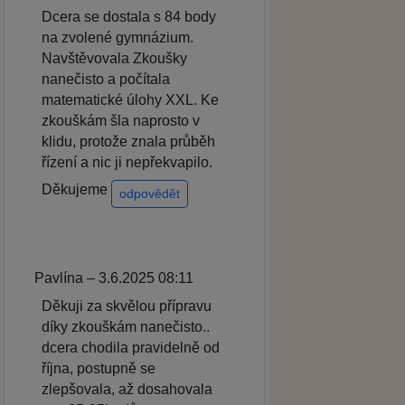
Dcera se dostala s 84 body
na zvolené gymnázium.
Navštěvovala Zkoušky
nanečisto a počítala
matematické úlohy XXL. Ke
zkouškám šla naprosto v
klidu, protože znala průběh
řízení a nic ji nepřekvapilo.
Děkujeme
odpovědět
Pavlína – 3.6.2025 08:11
Děkuji za skvělou přípravu
díky zkouškám nanečisto..
dcera chodila pravidelně od
října, postupně se
zlepšovala, až dosahovala