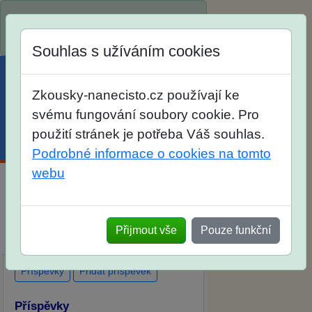
Spustili jsme přihlašování na školní
rok 2026/2027!
Souhlas s užíváním cookies
Zkousky-nanecisto.cz používají ke
svému fungování soubory cookie. Pro
použití stránek je potřeba Váš souhlas.
Menu
Účet
Košík
Podrobné informace o cookies na tomto
webu
Diskuse Jak jste dopadli u zkoušek
na SŠ? Vaše ohlasy po skutečných
Přijmout vše
Pouze funkční
přijímacích zkouškách
Příspěvky
Přidat příspěvek
Příspěvky