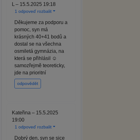
L – 15.5.2025 19:18
1 odpoveď rozbalit
Děkujeme za podporu a
pomoc, syn má
krásných 40+41 bodů a
dostal se na všechna
osmiletá gymnázia, na
která se přihlásil ☺️
samozřejmě teoreticky,
jde na prioritní
odpovědět
Kateřina – 15.5.2025
19:00
1 odpoveď rozbalit
Dobrý den, syn se sice