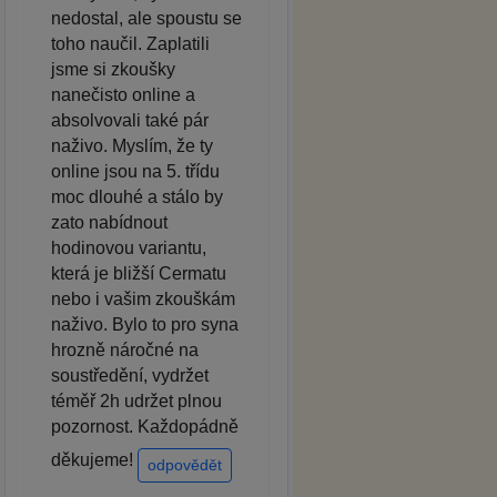
nedostal, ale spoustu se
toho naučil. Zaplatili
jsme si zkoušky
nanečisto online a
absolvovali také pár
naživo. Myslím, že ty
online jsou na 5. třídu
moc dlouhé a stálo by
zato nabídnout
hodinovou variantu,
která je bližší Cermatu
nebo i vašim zkouškám
naživo. Bylo to pro syna
hrozně náročné na
soustředění, vydržet
téměř 2h udržet plnou
pozornost. Každopádně
děkujeme!
odpovědět