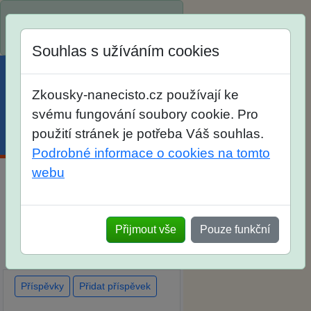
Spustili jsme přihlašování na
školní rok 2026/2027!
Souhlas s užíváním cookies
Zkousky-nanecisto.cz používají ke
svému fungování soubory cookie. Pro
použití stránek je potřeba Váš souhlas.
Menu
Účet
Košík
Podrobné informace o cookies na tomto
webu
Diskuse Jak jste dopadli u
zkoušek na SŠ? Vaše ohlasy
Přijmout vše
Pouze funkční
po skutečných přijímacích
zkouškách
Příspěvky
Přidat příspěvek