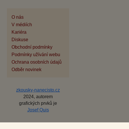
O nás
V médiích
Kariéra
Diskuse
Obchodní podmínky
Podmínky užívání webu
Ochrana osobních údajů
Odběr novinek
zkousky-nanecisto.cz
2024, autorem
grafických prvků je
Josef Quis