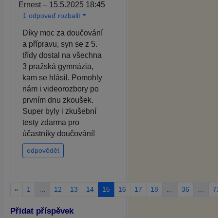
Ernest – 15.5.2025 18:45
1 odpoveď rozbalit
Díky moc za doučování
a přípravu, syn se z 5.
třídy dostal na všechna
3 pražská gymnázia,
kam se hlásil. Pomohly
nám i videorozbory po
prvním dnu zkoušek.
Super byly i zkušební
testy zdarma pro
účastníky doučování!
odpovědět
«
1
…
12
13
14
15
16
17
18
…
36
…
7
Přidat příspěvek