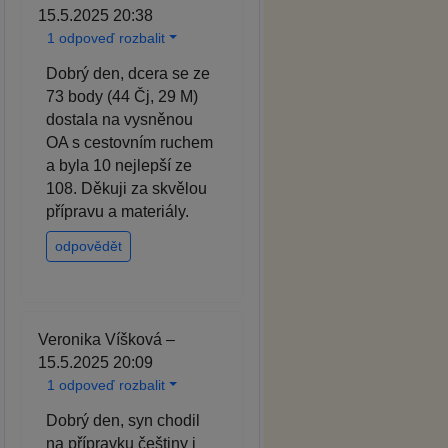
15.5.2025 20:38
1 odpoveď rozbalit
Dobrý den, dcera se ze
73 body (44 Čj, 29 M)
dostala na vysněnou
OA s cestovním ruchem
a byla 10 nejlepší ze
108. Děkuji za skvělou
přípravu a materiály.
odpovědět
Veronika Víšková –
15.5.2025 20:09
1 odpoveď rozbalit
Dobrý den, syn chodil
na přípravku češtiny i