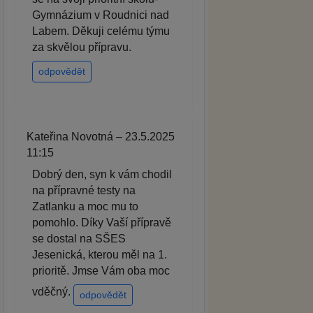
Gymnázium v Roudnici nad
Labem. Děkuji celému týmu
za skvělou přípravu.
odpovědět
Kateřina Novotná – 23.5.2025
11:15
Dobrý den, syn k vám chodil
na přípravné testy na
Zatlanku a moc mu to
pomohlo. Díky Vaší přípravě
se dostal na SŠES
Jesenická, kterou měl na 1.
prioritě. Jmse Vám oba moc
vděčný.
odpovědět