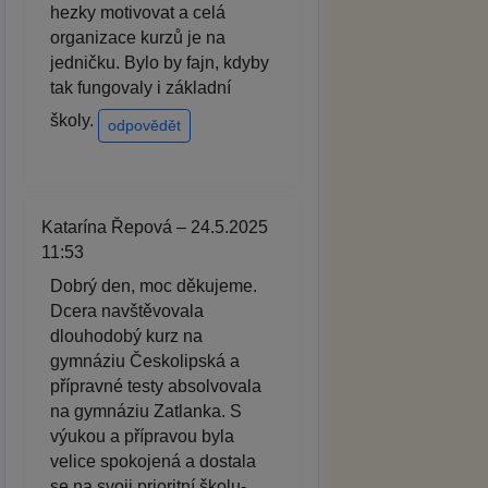
hezky motivovat a celá
organizace kurzů je na
jedničku. Bylo by fajn, kdyby
tak fungovaly i základní
školy.
odpovědět
Katarína Řepová – 24.5.2025
11:53
Dobrý den, moc děkujeme.
Dcera navštěvovala
dlouhodobý kurz na
gymnáziu Českolipská a
přípravné testy absolvovala
na gymnáziu Zatlanka. S
výukou a přípravou byla
velice spokojená a dostala
se na svoji prioritní školu-