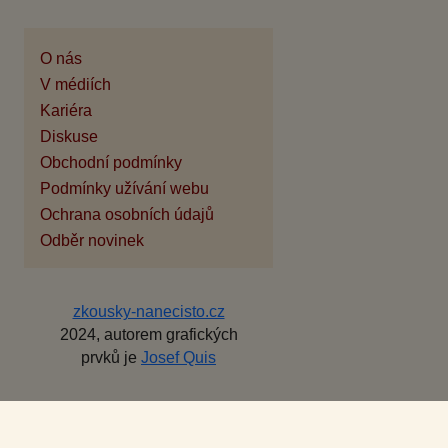
O nás
V médiích
Kariéra
Diskuse
Obchodní podmínky
Podmínky užívání webu
Ochrana osobních údajů
Odběr novinek
zkousky-nanecisto.cz
2024, autorem grafických
prvků je
Josef Quis