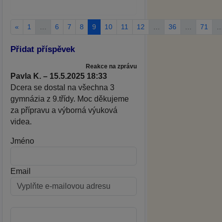
«
1
…
6
7
8
9
10
11
12
…
36
…
71
Přidat příspěvek
Reakce na zprávu
Pavla K. – 15.5.2025 18:33
Dcera se dostal na všechna 3
gymnázia z 9.třídy. Moc děkujeme
za přípravu a výborná výuková
videa.
Jméno
Email