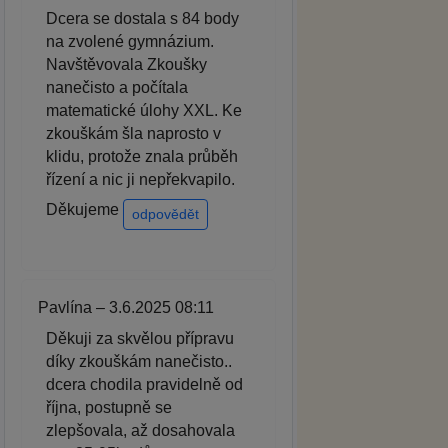
Dcera se dostala s 84 body
na zvolené gymnázium.
Navštěvovala Zkoušky
nanečisto a počítala
matematické úlohy XXL. Ke
zkouškám šla naprosto v
klidu, protože znala průběh
řízení a nic ji nepřekvapilo.
Děkujeme
odpovědět
Pavlína – 3.6.2025 08:11
Děkuji za skvělou přípravu
díky zkouškám nanečisto..
dcera chodila pravidelně od
října, postupně se
zlepšovala, až dosahovala