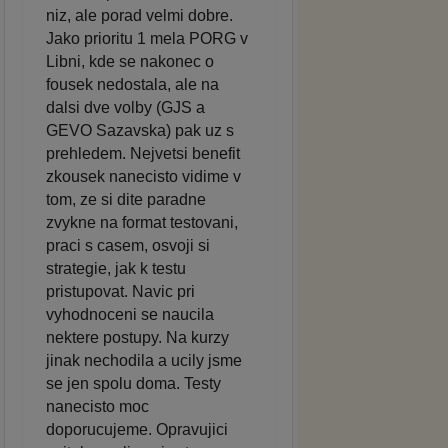
niz, ale porad velmi dobre.
Jako prioritu 1 mela PORG v
Libni, kde se nakonec o
fousek nedostala, ale na
dalsi dve volby (GJS a
GEVO Sazavska) pak uz s
prehledem. Nejvetsi benefit
zkousek nanecisto vidime v
tom, ze si dite paradne
zvykne na format testovani,
praci s casem, osvoji si
strategie, jak k testu
pristupovat. Navic pri
vyhodnoceni se naucila
nektere postupy. Na kurzy
jinak nechodila a ucily jsme
se jen spolu doma. Testy
nanecisto moc
doporucujeme. Opravujici