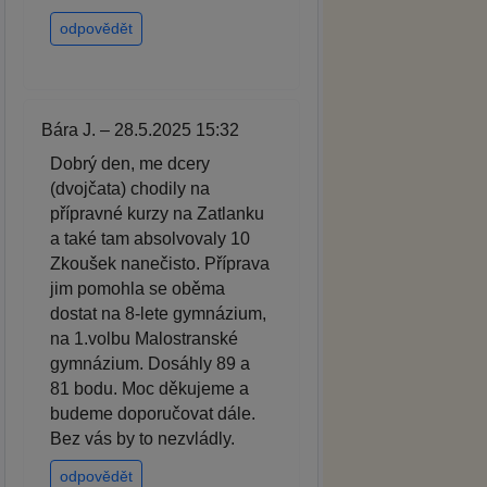
odpovědět
Bára J. – 28.5.2025 15:32
Dobrý den, me dcery
(dvojčata) chodily na
přípravné kurzy na Zatlanku
a také tam absolvovaly 10
Zkoušek nanečisto. Příprava
jim pomohla se oběma
dostat na 8-lete gymnázium,
na 1.volbu Malostranské
gymnázium. Dosáhly 89 a
81 bodu. Moc děkujeme a
budeme doporučovat dále.
Bez vás by to nezvládly.
odpovědět