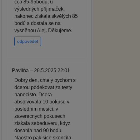
cca 85-95bodů, u
výsledných příjimaček
nakonec získala skvělých 85
bodů a dostala se na
vysněnou Alej. Děkujeme.
odpovědět
Pavlina – 28.5.2025 22:01
Dobry den, chtely bychom s
dcerou podekovat za testy
nanecisto. Dcera
absolvovala 10 pokusu v
poslednim mesici, v
zaverecnych pokusech
ziskala sebeduveru, kdyz
dosahla nad 90 bodu.
Naostro pak sice skoncila