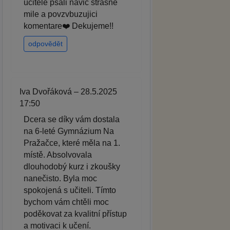
ucitele psali navic strasne
mile a povzvbuzujici
komentare❤️ Dekujeme!!
odpovědět
Iva Dvořáková – 28.5.2025
17:50
Dcera se díky vám dostala
na 6-leté Gymnázium Na
Pražačce, které měla na 1.
místě. Absolvovala
dlouhodobý kurz i zkoušky
nanečisto. Byla moc
spokojená s učiteli. Tímto
bychom vám chtěli moc
poděkovat za kvalitní přístup
a motivaci k učení.