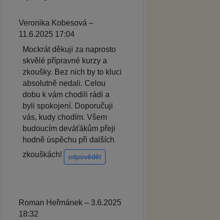
Veronika Kobesová –
11.6.2025 17:04
Mockrát děkuji za naprosto
skvělé přípravné kurzy a
zkoušky. Bez nich by to kluci
absolutně nedali. Celou
dobu k vám chodili rádi a
byli spokojení. Doporučuji
vás, kudy chodím. Všem
budoucím deváťákům přeji
hodně úspěchu při dalších
zkouškách!
odpovědět
Roman Heřmánek – 3.6.2025
18:32