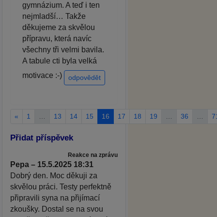
gymnázium. A teď i ten
nejmladší… Takže
děkujeme za skvělou
přípravu, která navíc
všechny tři velmi bavila.
A tabule cti byla velká
motivace :-)
odpovědět
«
1
…
13
14
15
16
17
18
19
…
36
…
7
Přidat příspěvek
Reakce na zprávu
Pepa – 15.5.2025 18:31
Dobrý den. Moc děkuji za
skvělou práci. Testy perfektně
připravili syna na přijímací
zkoušky. Dostal se na svou