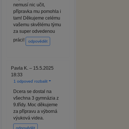
nemusí nic učit,
přípravka mu pomohla i
tam! Děkujeme celému
vašemu skvělému týmu
za super odvedenou
práci!
odpovědět
Pavla K. – 15.5.2025
18:33
1 odpoveď rozbalit
Dcera se dostal na
všechna 3 gymnázia z
9.třídy. Moc děkujeme
za přípravu a výborná
výuková videa.
odpovědět