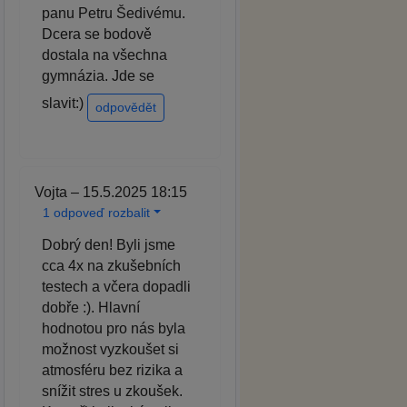
panu Petru Šedivému.
Dcera se bodově
dostala na všechna
gymnázia. Jde se
slavit:)
odpovědět
Vojta – 15.5.2025 18:15
1 odpoveď rozbalit
Dobrý den! Byli jsme
cca 4x na zkušebních
testech a včera dopadli
dobře :). Hlavní
hodnotou pro nás byla
možnost vyzkoušet si
atmosféru bez rizika a
snížit stres u zkoušek.