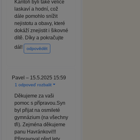
Kantoři byli také velice
laskaví a hodní, což
dále pomohlo snížit
nejistotu a obavy, které
dokáží znejistit i šikovné
dítě. Díky a pokračujte
dál!
odpovědět
Pavel – 15.5.2025 15:59
1 odpoveď rozbalit
Děkujeme za vaši
pomoc s přípravou.Syn
byl přijat na osmileté
gymnázium (na všechny
tři). Zejména děkujeme
panu Havránkovi!!!
Připravoval před lety