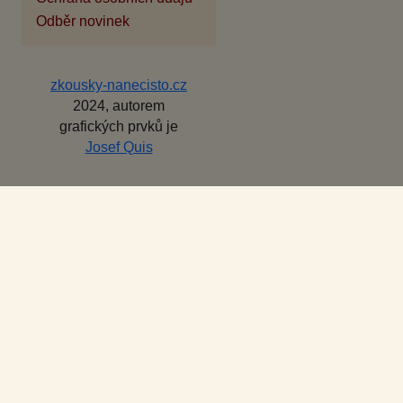
Odběr novinek
zkousky-nanecisto.cz
2024, autorem
grafických prvků je
Josef Quis