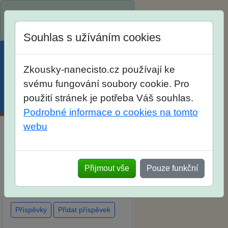
Spustili jsme přihlašování na
školní rok 2026/2027!
Souhlas s užíváním cookies
Zkousky-nanecisto.cz používají ke
svému fungování soubory cookie. Pro
použití stránek je potřeba Váš souhlas.
Menu
Účet
Košík
Podrobné informace o cookies na tomto
webu
Diskuse Jak jste dopadli u
zkoušek na SŠ? Vaše ohlasy
Přijmout vše
Pouze funkční
po skutečných přijímacích
zkouškách
Příspěvky
Přidat příspěvek