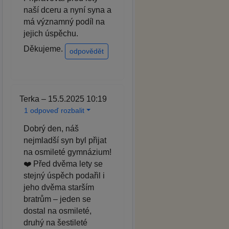
naší dceru a nyní syna a
má významný podíl na
jejich úspěchu.
Děkujeme.
odpovědět
Terka – 15.5.2025 10:19
1 odpoveď rozbalit
Dobrý den, náš
nejmladší syn byl přijat
na osmileté gymnázium!
❤️ Před dvěma lety se
stejný úspěch podařil i
jeho dvěma starším
bratrům – jeden se
dostal na osmileté,
druhý na šestileté