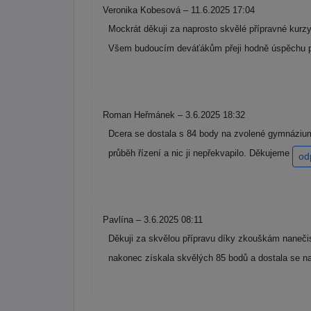
Veronika Kobesová – 11.6.2025 17:04
Mockrát děkuji za naprosto skvělé přípravné kurzy
Všem budoucím deváťákům přeji hodně úspěchu p
Roman Heřmánek – 3.6.2025 18:32
Dcera se dostala s 84 body na zvolené gymnázium
průběh řízení a nic ji nepřekvapilo. Děkujeme
od
Pavlína – 3.6.2025 08:11
Děkuji za skvělou přípravu díky zkouškám nanečis
nakonec získala skvělých 85 bodů a dostala se n