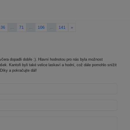
36
…
71
…
106
…
141
»
včera dopadli dobře :). Hlavní hodnotou pro nás byla možnost
šek. Kantoři byli také velice laskaví a hodní, což dále pomohlo snížit
 Díky a pokračujte dál!