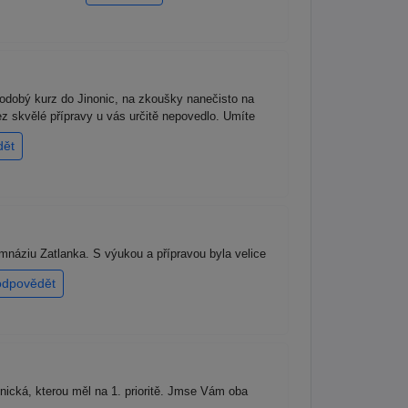
odobý kurz do Jinonic, na zkoušky nanečisto na
 bez skvělé přípravy u vás určitě nepovedlo. Umíte
dět
náziu Zatlanka. S výukou a přípravou byla velice
odpovědět
ická, kterou měl na 1. prioritě. Jmse Vám oba