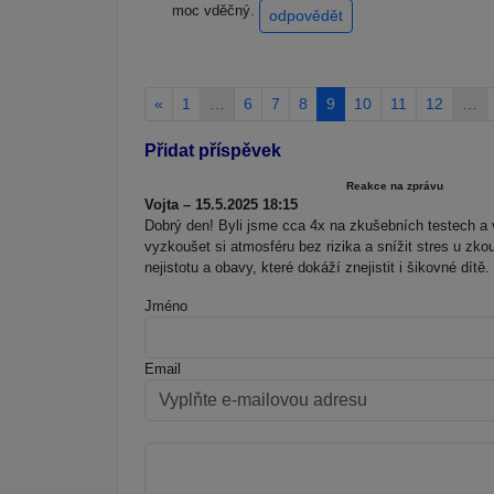
moc vděčný.
odpovědět
«
1
…
6
7
8
9
10
11
12
…
Přidat příspěvek
Reakce na zprávu
Vojta – 15.5.2025 18:15
Dobrý den! Byli jsme cca 4x na zkušebních testech a 
vyzkoušet si atmosféru bez rizika a snížit stres u zkou
nejistotu a obavy, které dokáží znejistit i šikovné dítě.
Jméno
Email