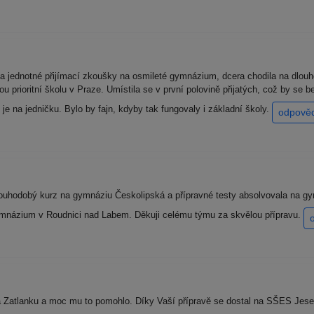
a jednotné přijímací zkoušky na osmileté gymnázium, dcera chodila na dlouh
svou prioritní školu v Praze. Umístila se v první polovině přijatých, což by se
je na jedničku. Bylo by fajn, kdyby tak fungovaly i základní školy.
odpově
uhodobý kurz na gymnáziu Českolipská a přípravné testy absolvovala na gym
 Gymnázium v Roudnici nad Labem. Děkuji celému týmu za skvělou přípravu.
a Zatlanku a moc mu to pomohlo. Díky Vaší přípravě se dostal na SŠES Jesen