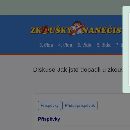
3. třída
4. třída
5. třída
6. třída
7. třída
Diskuse Jak jste dopadli u zkouše
Příspěvky
Přidat příspěvek
Příspěvky