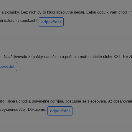
 a zkoušky. Bez nich by to kluci absolutně nedali. Celou dobu k vám chodili r
ři dalších zkouškách!
odpovědět
. Navštěvovala Zkoušky nanečisto a počítala matematické úlohy XXL. Ke zk
povědět
to.. dcera chodila pravidelně od října, postupně se zlepšovala, až dosahova
a vysněnou Alej. Děkujeme.
odpovědět