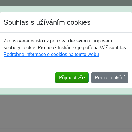
Spustili jsme přihlašování na školní rok 2026/2027!
Souhlas s užíváním cookies
Jak si vybrat
Časté dotazy
Zkousky-nanecisto.cz používají ke svému fungování
8. třída
9. třída
střední
maturanti
soutěže
prázdniny
soubory cookie. Pro použití stránek je potřeba Váš souhlas.
Podrobné informace o cookies na tomto webu
k na SŠ? Vaše ohlasy po skutečných přijímací
Přijmout vše
Pouze funkční