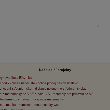
Naše další projekty
zyková škola Březinka
chod Zkoušek nanečisto - online prodej našich učebnic
dnocení středních škol - diskuze nejenom o středních školách
e z matematiky na VŠE a další VŠ - materiály pro přípravu na VŠ
turujeme.cz - maturitní učebnice matematiky
matematika - komplexní matematický web