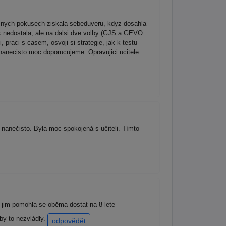
ecnych pokusech ziskala sebeduveru, kdyz dosahla
ek nedostala, ale na dalsi dve volby (GJS a GEVO
praci s casem, osvoji si strategie, jak k testu
 nanecisto moc doporucujeme. Opravujici ucitele
nanečisto. Byla moc spokojená s učiteli. Tímto
 jim pomohla se oběma dostat na 8-lete
y to nezvládly.
odpovědět