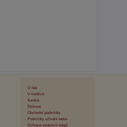
O nás
V médiích
Kariéra
Diskuse
Obchodní podmínky
Podmínky užívání webu
Ochrana osobních údajů