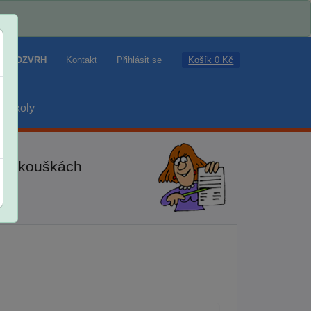
Košík 0 Kč
ROZVRH
Kontakt
Přihlásit se
školy
ch zkouškách