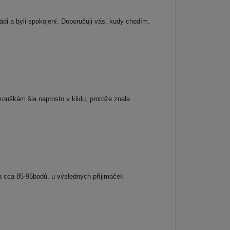
ádi a byli spokojení. Doporučuji vás, kudy chodím.
ouškám šla naprosto v klidu, protože znala
la cca 85-95bodů, u výsledných příjimaček