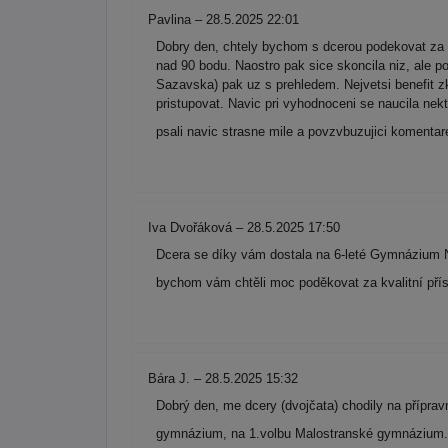
Pavlina – 28.5.2025 22:01
Dobry den, chtely bychom s dcerou podekovat za 
nad 90 bodu. Naostro pak sice skoncila niz, ale 
Sazavska) pak uz s prehledem. Nejvetsi benefit zk
pristupovat. Navic pri vyhodnoceni se naucila nek
psali navic strasne mile a povzvbuzujici komenta
Iva Dvořáková – 28.5.2025 17:50
Dcera se díky vám dostala na 6-leté Gymnázium N
bychom vám chtěli moc poděkovat za kvalitní přís
Bára J. – 28.5.2025 15:32
Dobrý den, me dcery (dvojčata) chodily na přípra
gymnázium, na 1.volbu Malostranské gymnázium. 