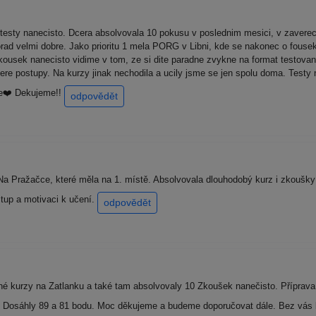
testy nanecisto. Dcera absolvovala 10 pokusu v poslednim mesici, v zaver
porad velmi dobre. Jako prioritu 1 mela PORG v Libni, kde se nakonec o fous
ousek nanecisto vidime v tom, ze si dite paradne zvykne na format testovani, 
tere postupy. Na kurzy jinak nechodila a ucily jsme se jen spolu doma. Testy
re❤️ Dekujeme!!
odpovědět
a Pražačce, které měla na 1. místě. Absolvovala dlouhodobý kurz i zkoušky 
tup a motivaci k učení.
odpovědět
vné kurzy na Zatlanku a také tam absolvovaly 10 Zkoušek nanečisto. Příprava
Dosáhly 89 a 81 bodu. Moc děkujeme a budeme doporučovat dále. Bez vás b