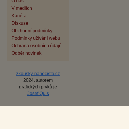
O nás
V médiích
Kariéra
Diskuse
Obchodní podmínky
Podmínky užívání webu
Ochrana osobních údajů
Odběr novinek
zkousky-nanecisto.cz
2024, autorem
grafických prvků je
Josef Quis