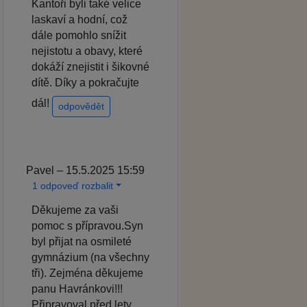
Kantoři byli také velice
laskaví a hodní, což
dále pomohlo snížit
nejistotu a obavy, které
dokáží znejistit i šikovné
dítě. Díky a pokračujte
dál!
odpovědět
Pavel – 15.5.2025 15:59
1 odpoveď rozbalit
Děkujeme za vaši
pomoc s přípravou.Syn
byl přijat na osmileté
gymnázium (na všechny
tři). Zejména děkujeme
panu Havránkovi!!!
Připravoval před lety