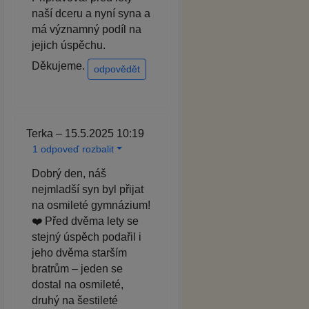
naší dceru a nyní syna a
má významný podíl na
jejich úspěchu.
Děkujeme.
odpovědět
Terka – 15.5.2025 10:19
1 odpoveď rozbalit
Dobrý den, náš
nejmladší syn byl přijat
na osmileté gymnázium!
❤️ Před dvěma lety se
stejný úspěch podařil i
jeho dvěma starším
bratrům – jeden se
dostal na osmileté,
druhý na šestileté