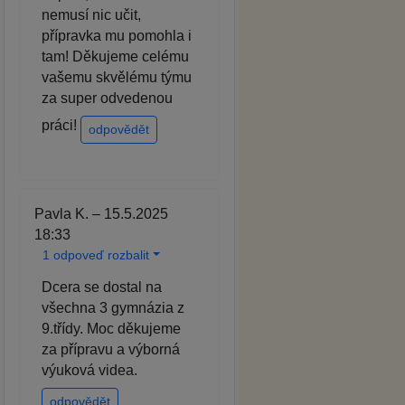
nemusí nic učit,
přípravka mu pomohla i
tam! Děkujeme celému
vašemu skvělému týmu
za super odvedenou
práci!
odpovědět
Pavla K. – 15.5.2025
18:33
1 odpoveď rozbalit
Dcera se dostal na
všechna 3 gymnázia z
9.třídy. Moc děkujeme
za přípravu a výborná
výuková videa.
odpovědět