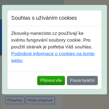
Spustili jsme přihlašování na
školní rok 2026/2027!
Souhlas s užíváním cookies
Zkousky-nanecisto.cz používají ke
svému fungování soubory cookie. Pro
použití stránek je potřeba Váš souhlas.
Menu
Účet
Košík
Podrobné informace o cookies na tomto
webu
Diskuse Jak jste dopadli u
zkoušek na SŠ? Vaše ohlasy
Přijmout vše
Pouze funkční
po skutečných přijímacích
zkouškách
Příspěvky
Přidat příspěvek