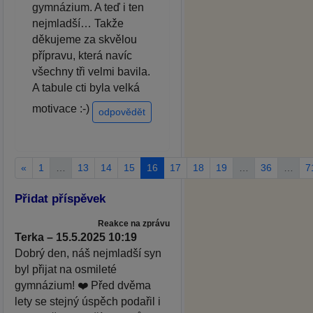
gymnázium. A teď i ten
nejmladší… Takže
děkujeme za skvělou
přípravu, která navíc
všechny tři velmi bavila.
A tabule cti byla velká
motivace :-)
odpovědět
«
1
…
13
14
15
16
17
18
19
…
36
…
7
Přidat příspěvek
Reakce na zprávu
Terka – 15.5.2025 10:19
Dobrý den, náš nejmladší syn
byl přijat na osmileté
gymnázium! ❤️ Před dvěma
lety se stejný úspěch podařil i