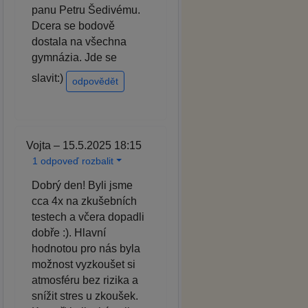
panu Petru Šedivému.
Dcera se bodově
dostala na všechna
gymnázia. Jde se
slavit:)
odpovědět
Vojta – 15.5.2025 18:15
1 odpoveď rozbalit
Dobrý den! Byli jsme
cca 4x na zkušebních
testech a včera dopadli
dobře :). Hlavní
hodnotou pro nás byla
možnost vyzkoušet si
atmosféru bez rizika a
snížit stres u zkoušek.