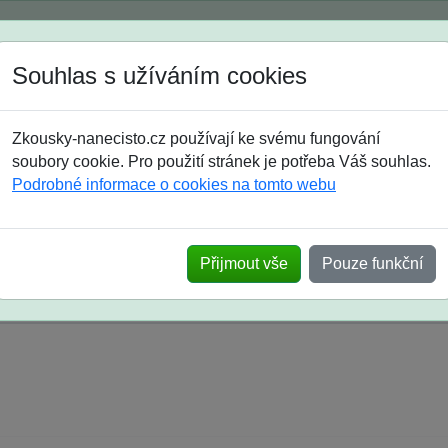
Spustili jsme přihlašování na školní rok 2026/2027!
Souhlas s užíváním cookies
Jak si vybrat
Časté dotazy
Zkousky-nanecisto.cz používají ke svému fungování
8. třída
9. třída
střední
maturanti
soutěže
prázdniny
soubory cookie. Pro použití stránek je potřeba Váš souhlas.
Podrobné informace o cookies na tomto webu
k na SŠ? Vaše ohlasy po skutečných přijímací
Přijmout vše
Pouze funkční