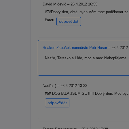
David Mičevič – 26.4.2012 16:55
#7#Dobrý den, chtěl bych Vám moc poděkovat za V
čarou.
odpovědět
Reakce Zkoušek nanečisto Petr Husar
– 26.4.2012
Nasťo, Terezko a Lído, moc a moc blahopřejeme. 
Nasťa :) – 26.4.2012 13:33
#5# DOSTALA JSEM SE !!!!! Dobrý den, Moc bych c
odpovědět