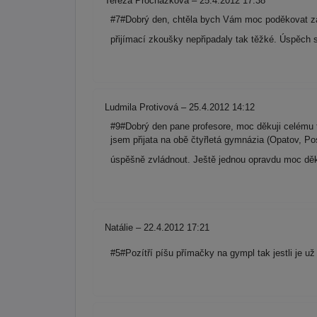
Tereza Procházková – 25.4.2012 17:38
#7#Dobrý den, chtěla bych Vám moc poděkovat za 
přijímací zkoušky nepřipadaly tak těžké. Úspěch 
Ludmila Protivová – 25.4.2012 14:12
#9#Dobrý den pane profesore, moc děkuji celému 
jsem přijata na obě čtyřletá gymnázia (Opatov, P
úspěšně zvládnout. Ještě jednou opravdu moc děk
Natálie – 22.4.2012 17:21
#5#Pozítří píšu přímačky na gympl tak jestli je u