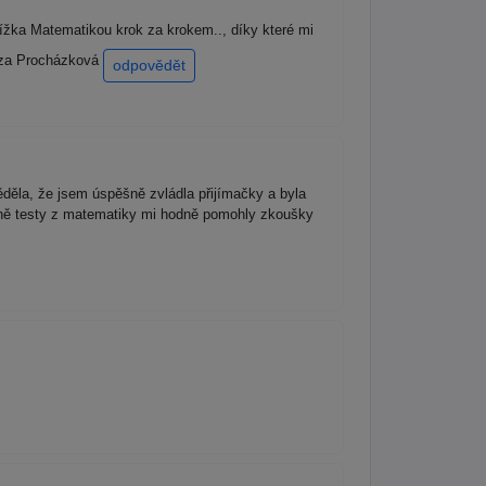
žka Matematikou krok za krokem.., díky které mi
reza Procházková
odpovědět
ěla, že jsem úspěšně zvládla přijímačky a byla
lavně testy z matematiky mi hodně pomohly zkoušky