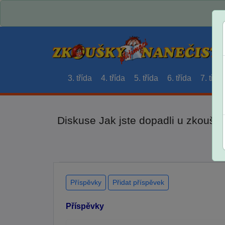
3. třída
4. třída
5. třída
6. třída
7. třída
Diskuse Jak jste dopadli u zkouše
Příspěvky
Přidat příspěvek
Příspěvky