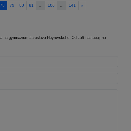
78
79
80
81
…
106
…
141
»
a na gymnázium Jaroslava Heyrovského. Od září nastupuji na