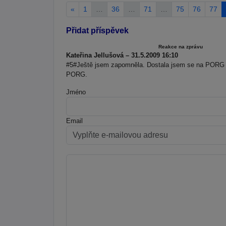
«
1
…
36
…
71
…
75
76
77
Přidat příspěvek
Reakce na zprávu
Kateřina Jellušová – 31.5.2009 16:10
#5#Ještě jsem zapomněla. Dostala jsem se na PORG 
PORG.
Jméno
Email