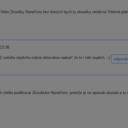
aše Zkoušky Nanečisto bez kterých bych ty zkoušky nedal-na Vítězné pláni 
 13:38
Z vašeho úspěchu máme obrovskou radost! Je to i náš úspěch. :-)
odpově
htěla poděkovat Zkouškám Nanečisto, protože já se opravdu dostala a to na