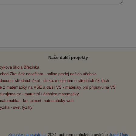
Naše další projekty
zyková škola Březinka
chod Zkoušek nanečisto - online prodej našich učebnic
dnocení středních škol - diskuze nejenom o středních školách
e z matematiky na VŠE a další VŠ - materiály pro přípravu na VŠ
turujeme.cz - maturitní učebnice matematiky
matematika - komplexní matematický web
yzika - svět fyziky
zkousky-nanecisto.cz
2024, autorem grafických prvků je
Josef Quis