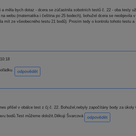
 a měla bych dotaz - dcera se zúčastnila sobotních testů č. 22 - oba testy 
na na webu (matematika i čeština po 25 bodech), bohužel dcera se neobjevila 
 mít ze všeobecného testu 21 bodů). Prosím tedy o kontrolu tohoto testu a př
 10:18
 pořádku.
odpovědět
nes přišel v obálce test z čj č. 22. Bohužel,nebyly započítány body za úkoly 
ravu bodů.Test můžeme doložit.Děkuji Švarcová
odpovědět