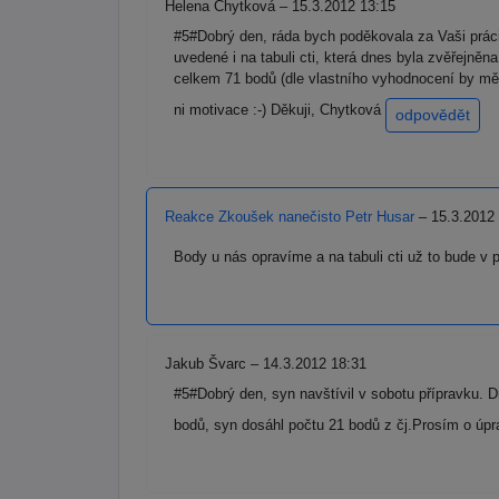
Helena Chytková – 15.3.2012 13:15
#5#Dobrý den, ráda bych poděkovala za Vaši práci
uvedené i na tabuli cti, která dnes byla zvěřejně
celkem 71 bodů (dle vlastního vyhodnocení by měla
ni motivace :-) Děkuji, Chytková
odpovědět
Reakce Zkoušek nanečisto Petr Husar
– 15.3.2012
Body u nás opravíme a na tabuli cti už to bude v
Jakub Švarc – 14.3.2012 18:31
#5#Dobrý den, syn navštívil v sobotu přípravku. D
bodů, syn dosáhl počtu 21 bodů z čj.Prosím o úp