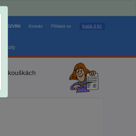
Košík 0 Kč
ROZVRH
Kontakt
Přihlásit se
školy
ch zkouškách