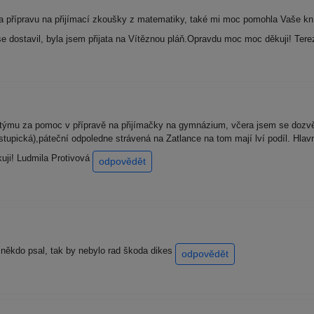
přípravu na přijímací zkoušky z matematiky, také mi moc pomohla Vaše kní
se dostavil, byla jsem přijata na Vítěznou pláň.Opravdu moc moc děkuji! Te
týmu za pomoc v přípravě na přijímačky na gymnázium, včera jsem se dozvěd
ostupická),páteční odpoledne strávená na Zatlance na tom mají lví podíl. H
uji! Ludmila Protivová
odpovědět
ž někdo psal, tak by nebylo rad škoda dikes
odpovědět