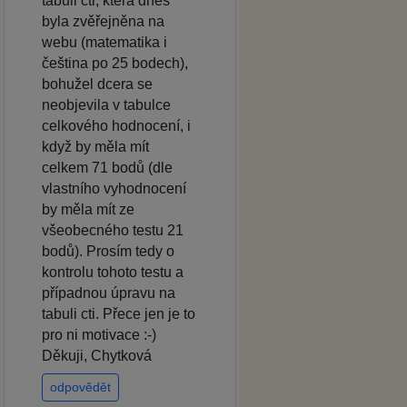
tabuli cti, která dnes
byla zvěřejněna na
webu (matematika i
čeština po 25 bodech),
bohužel dcera se
neobjevila v tabulce
celkového hodnocení, i
když by měla mít
celkem 71 bodů (dle
vlastního vyhodnocení
by měla mít ze
všeobecného testu 21
bodů). Prosím tedy o
kontrolu tohoto testu a
případnou úpravu na
tabuli cti. Přece jen je to
pro ni motivace :-)
Děkuji, Chytková
odpovědět