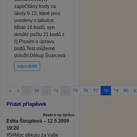
započítány body za
úkoly 6-13, které jsou
uvedeny v tabulce.
Místo 16 bodů, syn
dosáhl počtu 21 bodů z
čj.Prosím o úpravu
bodů.Test můžeme
doložit.Děkuji Švarcová
odpovědět
«
1
…
36
…
71
…
75
76
77
78
79
80
8
Přidat příspěvek
Reakce na zprávu
Edita Štruplová – 12.5.2009
19:20
#5#Moc děkuju za Vaše