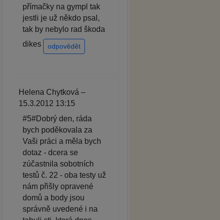
přímačky na gympl tak
jestli je už někdo psal,
tak by nebylo rad škoda
dikes
odpovědět
Helena Chytková –
15.3.2012 13:15
#5#Dobrý den, ráda
bych poděkovala za
Vaši práci a měla bych
dotaz - dcera se
zúčastnila sobotních
testů č. 22 - oba testy už
nám přišly opravené
domů a body jsou
správně uvedené i na