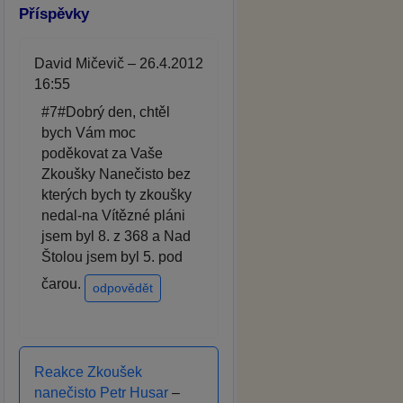
Příspěvky
David Mičevič – 26.4.2012
16:55
#7#Dobrý den, chtěl
bych Vám moc
poděkovat za Vaše
Zkoušky Nanečisto bez
kterých bych ty zkoušky
nedal-na Vítězné pláni
jsem byl 8. z 368 a Nad
Štolou jsem byl 5. pod
čarou.
odpovědět
Reakce Zkoušek
nanečisto Petr Husar
–