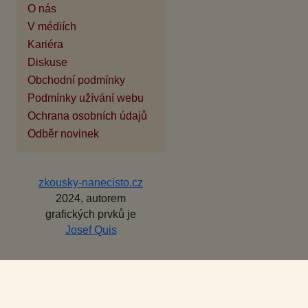
O nás
V médiích
Kariéra
Diskuse
Obchodní podmínky
Podmínky užívání webu
Ochrana osobních údajů
Odběr novinek
zkousky-nanecisto.cz
2024, autorem
grafických prvků je
Josef Quis