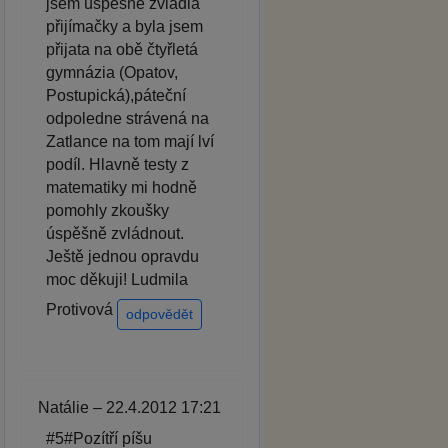
jsem úspěšně zvládla
přijímačky a byla jsem
přijata na obě čtyřletá
gymnázia (Opatov,
Postupická),páteční
odpoledne strávená na
Zatlance na tom mají lví
podíl. Hlavně testy z
matematiky mi hodně
pomohly zkoušky
úspěšně zvládnout.
Ještě jednou opravdu
moc děkuji! Ludmila
Protivová
odpovědět
Natálie – 22.4.2012 17:21
#5#Pozítří píšu