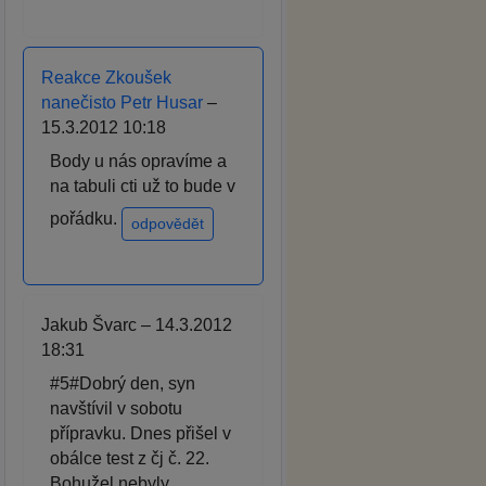
Reakce Zkoušek
nanečisto Petr Husar
–
15.3.2012 10:18
Body u nás opravíme a
na tabuli cti už to bude v
pořádku.
odpovědět
Jakub Švarc – 14.3.2012
18:31
#5#Dobrý den, syn
navštívil v sobotu
přípravku. Dnes přišel v
obálce test z čj č. 22.
Bohužel,nebyly