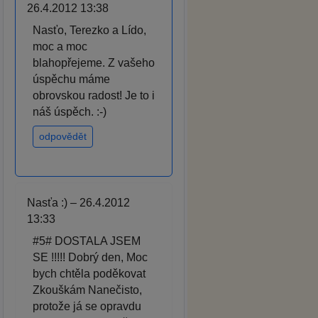
26.4.2012 13:38
Nasťo, Terezko a Lído,
moc a moc
blahopřejeme. Z vašeho
úspěchu máme
obrovskou radost! Je to i
náš úspěch. :-)
odpovědět
Nasťa :) – 26.4.2012
13:33
#5# DOSTALA JSEM
SE !!!!! Dobrý den, Moc
bych chtěla poděkovat
Zkouškám Nanečisto,
protože já se opravdu