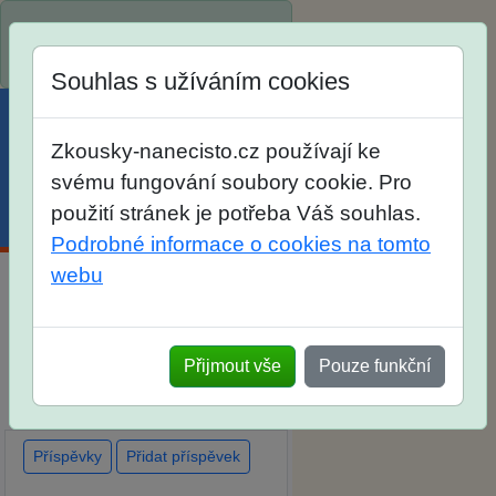
Spustili jsme přihlašování na
školní rok 2026/2027!
Souhlas s užíváním cookies
Zkousky-nanecisto.cz používají ke
svému fungování soubory cookie. Pro
použití stránek je potřeba Váš souhlas.
Menu
Účet
Košík
Podrobné informace o cookies na tomto
webu
Diskuse Jak jste dopadli u
zkoušek na SŠ? Vaše ohlasy
Přijmout vše
Pouze funkční
po skutečných přijímacích
zkouškách
Příspěvky
Přidat příspěvek