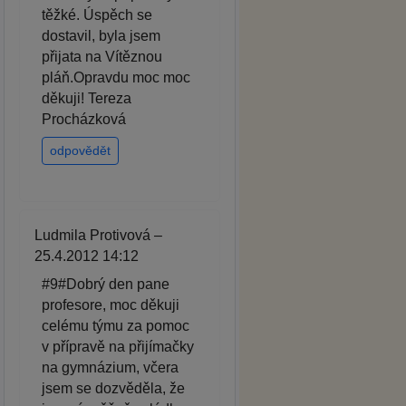
těžké. Úspěch se
dostavil, byla jsem
přijata na Vítěznou
pláň.Opravdu moc moc
děkuji! Tereza
Procházková
odpovědět
Ludmila Protivová –
25.4.2012 14:12
#9#Dobrý den pane
profesore, moc děkuji
celému týmu za pomoc
v přípravě na přijímačky
na gymnázium, včera
jsem se dozvěděla, že