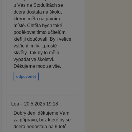
u Vás na Stodulkách se
dcera dostala na školu,
kterou měla na prvním
místě. Chtěla bych také
poděkovat tímto učitelům,
kteří ji doučovali. Byli velice
vstřícní, milý,...prostě
skvělý. Tak by to mělo
vypadat ve školství.
Děkujeme moc za vše.
odpovědět
Lea – 20.5.2025 19:18
Dobrý den, děkujeme Vám
za přípravu, bez které by se
dcera nedostala na 8-leté