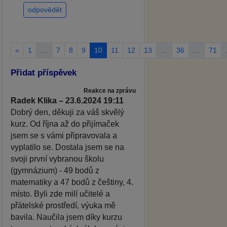
odpovědět
«
1
…
7
8
9
10
11
12
13
…
36
…
71
Přidat příspěvek
Reakce na zprávu
Radek Klika – 23.6.2024 19:11
Dobrý den, děkuji za váš skvělý
kurz. Od října až do přijímaček
jsem se s vámi připravovala a
vyplatilo se. Dostala jsem se na
svoji první vybranou školu
(gymnázium) - 49 bodů z
matematiky a 47 bodů z češtiny, 4.
místo. Byli zde milí učitelé a
přátelské prostředí, výuka mě
bavila. Naučila jsem díky kurzu