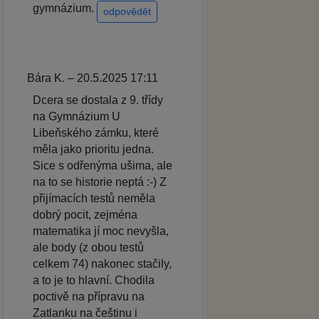
gymnázium.
odpovědět
Bára K. – 20.5.2025 17:11
Dcera se dostala z 9. třídy
na Gymnázium U
Libeňského zámku, které
měla jako prioritu jedna.
Sice s odřenýma ušima, ale
na to se historie neptá :-) Z
přijímacích testů neměla
dobrý pocit, zejména
matematika jí moc nevyšla,
ale body (z obou testů
celkem 74) nakonec stačily,
a to je to hlavní. Chodila
poctivě na přípravu na
Zatlanku na češtinu i