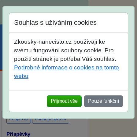
Spustili jsme přihlašování na školní
rok 2026/2027!
Souhlas s užíváním cookies
Zkousky-nanecisto.cz používají ke
svému fungování soubory cookie. Pro
použití stránek je potřeba Váš souhlas.
Menu
Účet
Košík
Podrobné informace o cookies na tomto
webu
Diskuse Jak jste dopadli u zkoušek
na SŠ? Vaše ohlasy po skutečných
Přijmout vše
Pouze funkční
přijímacích zkouškách
Příspěvky
Přidat příspěvek
Příspěvky