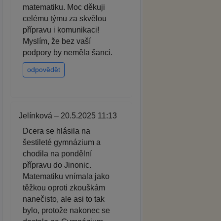
matematiku. Moc děkuji
celému týmu za skvělou
přípravu i komunikaci!
Myslím, že bez vaší
podpory by neměla šanci.
odpovědět
Jelínková – 20.5.2025 11:13
Dcera se hlásila na
šestileté gymnázium a
chodila na pondělní
přípravu do Jinonic.
Matematiku vnímala jako
těžkou oproti zkouškám
nanečisto, ale asi to tak
bylo, protože nakonec se