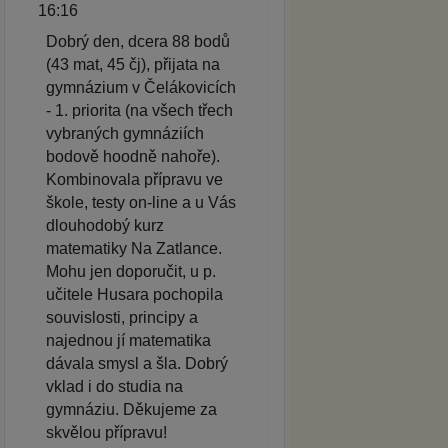
16:16
Dobrý den, dcera 88 bodů
(43 mat, 45 čj), přijata na
gymnázium v Čelákovicích
- 1. priorita (na všech třech
vybraných gymnáziích
bodově hoodně nahoře).
Kombinovala přípravu ve
škole, testy on-line a u Vás
dlouhodobý kurz
matematiky Na Zatlance.
Mohu jen doporučit, u p.
učitele Husara pochopila
souvislosti, principy a
najednou jí matematika
dávala smysl a šla. Dobrý
vklad i do studia na
gymnáziu. Děkujeme za
skvělou přípravu!