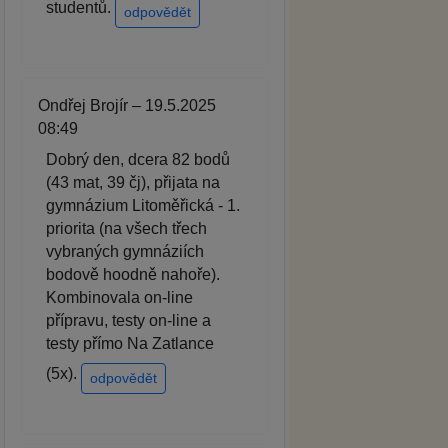
studentů.
odpovědět
Ondřej Brojír – 19.5.2025
08:49
Dobrý den, dcera 82 bodů
(43 mat, 39 čj), přijata na
gymnázium Litoměřická - 1.
priorita (na všech třech
vybraných gymnáziích
bodově hoodně nahoře).
Kombinovala on-line
přípravu, testy on-line a
testy přímo Na Zatlance
(5x).
odpovědět