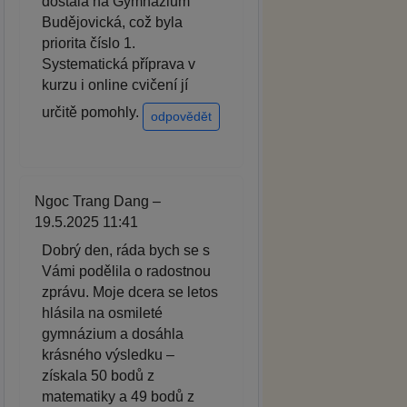
dostala na Gymnázium
Budějovická, což byla
priorita číslo 1.
Systematická příprava v
kurzu i online cvičení jí
určitě pomohly.
odpovědět
Ngoc Trang Dang –
19.5.2025 11:41
Dobrý den, ráda bych se s
Vámi podělila o radostnou
zprávu. Moje dcera se letos
hlásila na osmileté
gymnázium a dosáhla
krásného výsledku –
získala 50 bodů z
matematiky a 49 bodů z