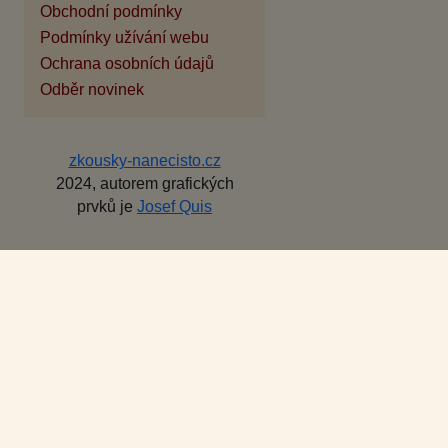
Obchodní podmínky
Podmínky užívání webu
Ochrana osobních údajů
Odběr novinek
zkousky-nanecisto.cz
2024, autorem grafických
prvků je
Josef Quis