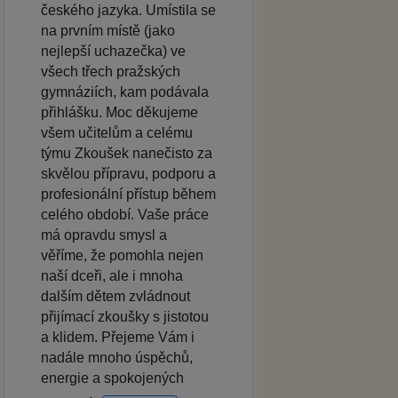
českého jazyka. Umístila se
na prvním místě (jako
nejlepší uchazečka) ve
všech třech pražských
gymnáziích, kam podávala
přihlášku. Moc děkujeme
všem učitelům a celému
týmu Zkoušek nanečisto za
skvělou přípravu, podporu a
profesionální přístup během
celého období. Vaše práce
má opravdu smysl a
věříme, že pomohla nejen
naší dceři, ale i mnoha
dalším dětem zvládnout
přijímací zkoušky s jistotou
a klidem. Přejeme Vám i
nadále mnoho úspěchů,
energie a spokojených