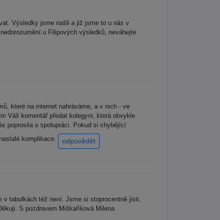
t. Výsledky jsme našli a již jsme to u nás v
ch nedorozumění u Filipových výsledků, neváhejte
ů, které na internet nahráváme, a v nich - ve
sím Váš komentář předat kolegyni, která obvykle
s poprosila o spolupráci. Pokud si chybějící
 nastalé komplikace.
odpovědět
 v tabulkách též není. Jsme si stoprocentně jisti,
 Děkuji. S pozdravem Miškaříková Milena