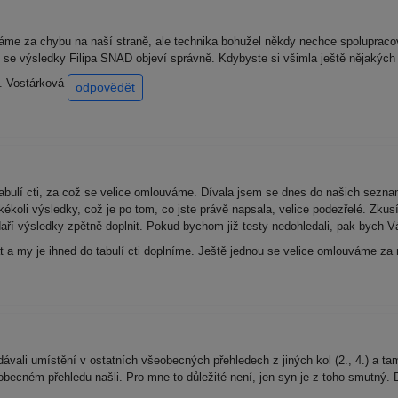
me za chybu na naší straně, ale technika bohužel někdy nechce spolupracova
í ctí se výsledky Filipa SNAD objeví správně. Kdybyste si všimla ještě nějaký
D. Vostárková
odpovědět
abulí cti, za což se velice omlouváme. Dívala jsem se dnes do našich seznam
ékoli výsledky, což je po tom, co jste právě napsala, velice podezřelé. Zku
ří výsledky zpětně doplnit. Pokud bychom již testy nedohledali, pak bych Vá
t a my je ihned do tabulí cti doplníme. Ještě jednou se velice omlouváme za
vali umístění v ostatních všeobecných přehledech z jiných kol (2., 4.) a tam
ecném přehledu našli. Pro mne to důležité není, jen syn je z toho smutný.