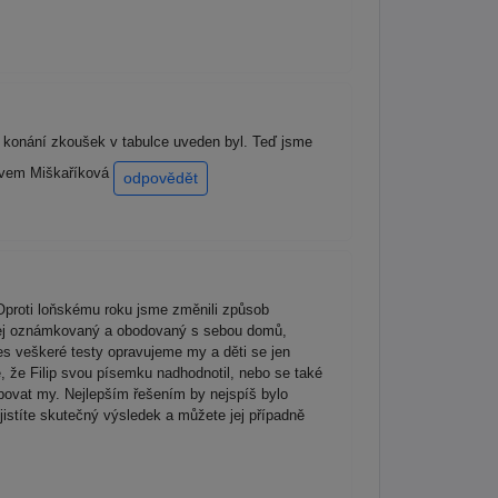
o konání zkoušek v tabulce uveden byl. Teď jsme
ravem Miškaříková
odpovědět
 Oproti loňskému roku jsme změnili způsob
y jej oznámkovaný a obodovaný s sebou domů,
es veškeré testy opravujeme my a děti se jen
é, že Filip svou písemku nadhodnotil, nebo se také
ovat my. Nejlepším řešením by nejspíš bylo
jistíte skutečný výsledek a můžete jej případně