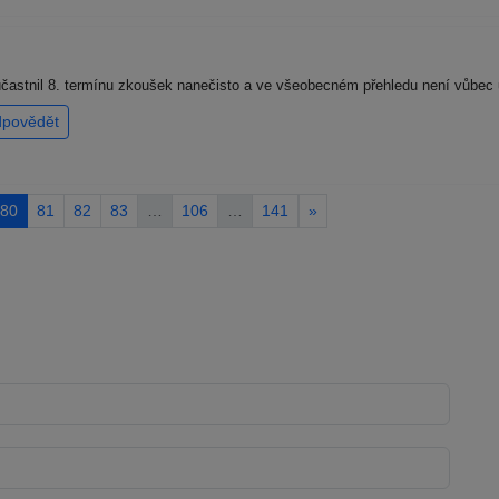
častnil 8. termínu zkoušek nanečisto a ve všeobecném přehledu není vůbec u
dpovědět
80
81
82
83
…
106
…
141
»