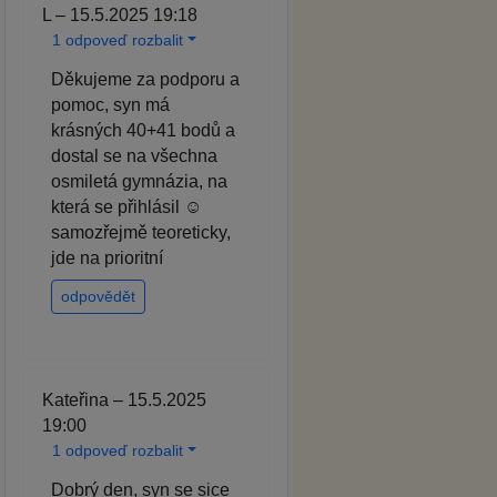
L – 15.5.2025 19:18
1 odpoveď rozbalit
Děkujeme za podporu a
pomoc, syn má
krásných 40+41 bodů a
dostal se na všechna
osmiletá gymnázia, na
která se přihlásil ☺️
samozřejmě teoreticky,
jde na prioritní
odpovědět
Kateřina – 15.5.2025
19:00
1 odpoveď rozbalit
Dobrý den, syn se sice