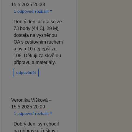
15.5.2025 20:38
1 odpoveď rozbalit
Dobrý den, dcera se ze
73 body (44 Čj, 29 M)
dostala na vysněnou
OA s cestovním ruchem
a byla 10 nejlepší ze
108. Děkuji za skvělou
přípravu a materiály.
odpovědět
Veronika Víšková –
15.5.2025 20:09
1 odpoveď rozbalit
Dobrý den, syn chodil
na přípravku češtiny i