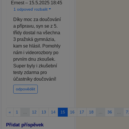
Ernest – 15.5.2025 18:45
1 odpoveď rozbalit
Díky moc za doučování
a přípravu, syn se z 5.
třídy dostal na všechna
3 pražská gymnázia,
kam se hlásil. Pomohly
nám i videorozbory po
prvním dnu zkoušek.
Super byly i zkušební
testy zdarma pro
účastníky doučování!
odpovědět
«
1
…
12
13
14
15
16
17
18
…
36
…
7
Přidat příspěvek