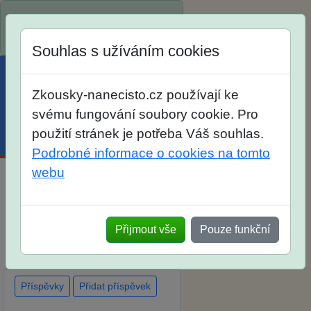
Spustili jsme přihlašování na
školní rok 2026/2027!
Souhlas s užíváním cookies
Zkousky-nanecisto.cz používají ke
svému fungování soubory cookie. Pro
použití stránek je potřeba Váš souhlas.
Menu
Účet
Košík
Podrobné informace o cookies na tomto
webu
Diskuse Jak jste dopadli u
zkoušek na SŠ? Vaše ohlasy
Přijmout vše
Pouze funkční
po skutečných přijímacích
zkouškách
Příspěvky
Přidat příspěvek