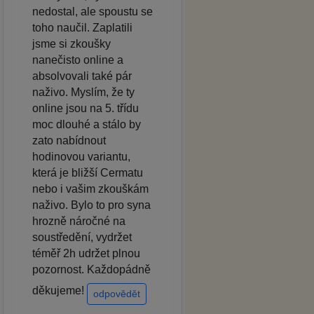
nedostal, ale spoustu se
toho naučil. Zaplatili
jsme si zkoušky
nanečisto online a
absolvovali také pár
naživo. Myslím, že ty
online jsou na 5. třídu
moc dlouhé a stálo by
zato nabídnout
hodinovou variantu,
která je bližší Cermatu
nebo i vašim zkouškám
naživo. Bylo to pro syna
hrozně náročné na
soustředění, vydržet
téměř 2h udržet plnou
pozornost. Každopádně
děkujeme!
odpovědět